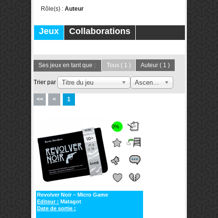
Rôle(s) :
Auteur
Jeux
Collaborations
Publications
Forums
Ses jeux en tant que :
Tous
( 1 )
Auteur
( 1 )
Trier par
Titre du jeu
Ascendant
<<
<
1
0%
Revolver Noir – Micro Game
Editeur :
Matagot
Date de sortie :