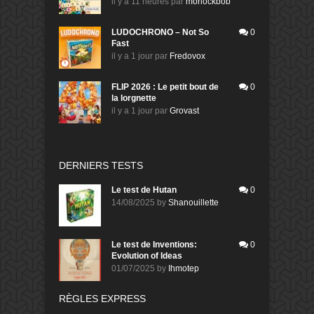
il y a 11 heures
par
morlockbob
LUDOCHRONO – Not So
0
Fast
il y a 1 jour
par
Fredovox
FLIP 2026 : Le petit bout de
0
la lorgnette
il y a 1 jour
par
Grovast
DERNIERS TESTS
Le test de Hutan
0
14/08/2025
by
Shanouillette
Le test de Inventions:
0
Evolution of Ideas
01/07/2025
by
Ihmotep
RÈGLES EXPRESS