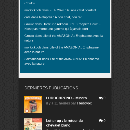
Cthulhu
morlockbob
dans
FLIP 2026 : 40 ans c’est bouillant
cats
dans
Ratapolis : À bon chat, bon rat
Groule
dans
Horreur à Arkham JCE : Chapitre Deux –
N’est pas morte une gamme qui à jamais sort
Groule
dans
Life of the AMAZONIA : En phasme avec la
nature
morlockbob
dans
Life of the AMAZONIA : En phasme
avec la nature
Salmanazar
dans
Life of the AMAZONIA : En phasme
avec la nature
DERNIÈRES PUBLICATIONS
LUDOCHRONO – Minero
0
il y a 11 heures
par
Fredovox
Letter up : le retour du
0
chevalet blanc