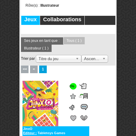
Rôle(s) :
Illustrateur
Jeux
Collaborations
Publications
Forums
Ses jeux en tant que :
Tous
( 1 )
Illustrateur
( 1 )
Trier par
Titre du jeu
Ascendant
<<
<
1
0%
JinxO
Editeur :
Tabletoys Games