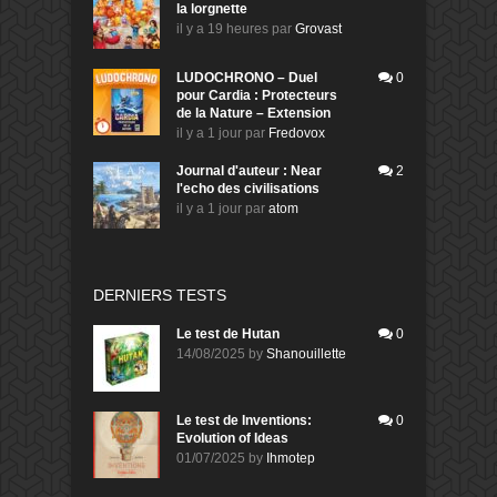
la lorgnette
il y a 19 heures
par
Grovast
LUDOCHRONO – Duel
0
pour Cardia : Protecteurs
de la Nature – Extension
il y a 1 jour
par
Fredovox
Journal d'auteur : Near
2
l'echo des civilisations
il y a 1 jour
par
atom
DERNIERS TESTS
Le test de Hutan
0
14/08/2025
by
Shanouillette
Le test de Inventions:
0
Evolution of Ideas
01/07/2025
by
Ihmotep