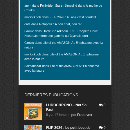
atom
dans
Forbidden Stars réimaginé dans le mythe de
Cthulhu
morlockbob
dans
FLIP 2026 : 40 ans c’est bouillant
cats
dans
Ratapolis : À bon chat, bon rat
Groule
dans
Horreur à Arkham JCE : Chapitre Deux –
N’est pas morte une gamme qui à jamais sort
Groule
dans
Life of the AMAZONIA : En phasme avec la
nature
morlockbob
dans
Life of the AMAZONIA : En phasme
avec la nature
Salmanazar
dans
Life of the AMAZONIA : En phasme
avec la nature
DERNIÈRES PUBLICATIONS
LUDOCHRONO – Not So
0
Fast
il y a 17 heures
par
Fredovox
FLIP 2026 : Le petit bout de
0