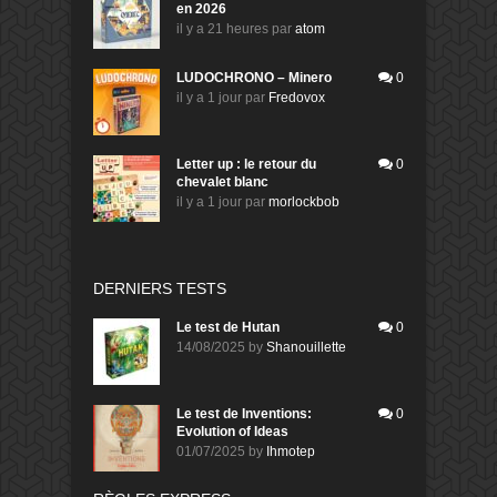
en 2026
il y a 21 heures
par
atom
LUDOCHRONO – Minero
0
il y a 1 jour
par
Fredovox
Letter up : le retour du
0
chevalet blanc
il y a 1 jour
par
morlockbob
DERNIERS TESTS
Le test de Hutan
0
14/08/2025
by
Shanouillette
Le test de Inventions:
0
Evolution of Ideas
01/07/2025
by
Ihmotep