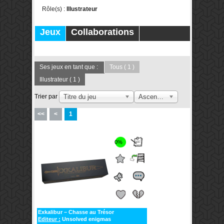
Rôle(s) :
Illustrateur
Jeux
Collaborations
Publications
Forums
Ses jeux en tant que :
Tous
( 1 )
Illustrateur
( 1 )
Trier par
Titre du jeu
Ascendant
<<
<
1
0%
Exkalibur – Chasse au Trésor
Editeur :
Unsolved enigmas