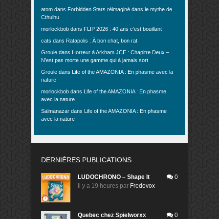
atom
dans
Forbidden Stars réimaginé dans le mythe de
Cthulhu
morlockbob
dans
FLIP 2026 : 40 ans c’est bouillant
cats
dans
Ratapolis : À bon chat, bon rat
Groule
dans
Horreur à Arkham JCE : Chapitre Deux –
N’est pas morte une gamme qui à jamais sort
Groule
dans
Life of the AMAZONIA : En phasme avec la
nature
morlockbob
dans
Life of the AMAZONIA : En phasme
avec la nature
Salmanazar
dans
Life of the AMAZONIA : En phasme
avec la nature
DERNIÈRES PUBLICATIONS
LUDOCHRONO – Shape It
0
il y a 19 heures
par
Fredovox
Quebec chez Spielworxx
0