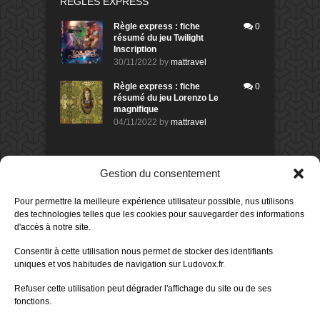
RÈGLES EXPRESS
Règle express : fiche
0
résumé du jeu Twilight
Inscription
30/11/2022
by
mattravel
Règle express : fiche
0
résumé du jeu Lorenzo Le
magnifique
04/11/2022
by
mattravel
DERNIERS AVIS DES MEMBRES
Gestion du consentement
60%
Avis de
morlockbob
Pour permettre la meilleure expérience utilisateur possible, nus utilisons
Sur le jeu Collect!
des technologies telles que les cookies pour sauvegarder des informations
Publié le
il y a 6 heures
d'accès à notre site.
80%
Avis de
morlockbob
Consentir à cette utilisation nous permet de stocker des identifiants
Sur le jeu Detective Box - Ciao
uniques et vos habitudes de navigation sur Ludovox.fr.
Bella
Publié le
il y a 1 jour
Refuser cette utilisation peut dégrader l'affichage du site ou de ses
fonctions.
80%
Avis de
morlockbob