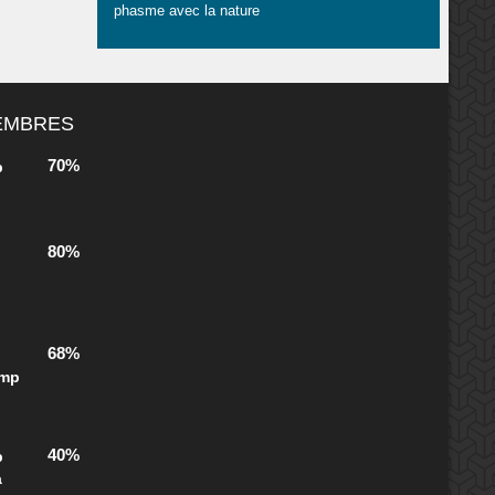
phasme avec la nature
MEMBRES
70%
b
80%
68%
ump
40%
b
a