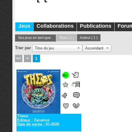
Jeux
Collaborations
Publications
Foru
Ses jeux en tant que :
Tous
( 1 )
Auteur
( 1 )
Trier par
Titre du jeu
Ascendant
<<
<
1
0%
Theos
Editeur :
Zacatrus
Date de sortie :
01-2026