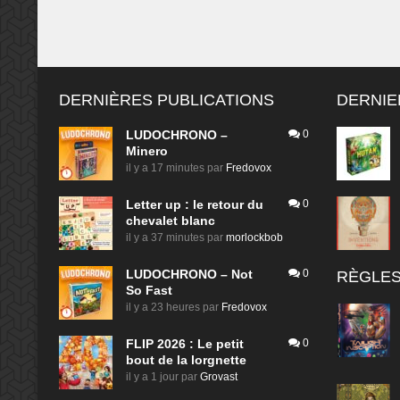
DERNIÈRES PUBLICATIONS
DERNIE
LUDOCHRONO –
0
Minero
il y a 17 minutes
par
Fredovox
Letter up : le retour du
0
chevalet blanc
il y a 37 minutes
par
morlockbob
LUDOCHRONO – Not
0
RÈGLES
So Fast
il y a 23 heures
par
Fredovox
FLIP 2026 : Le petit
0
bout de la lorgnette
il y a 1 jour
par
Grovast