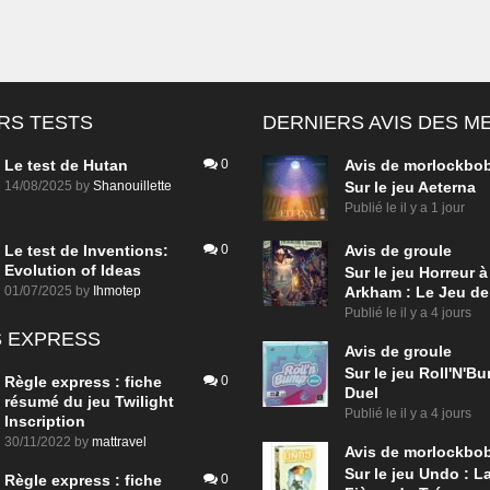
RS TESTS
DERNIERS AVIS DES 
Le test de Hutan
0
Avis de
morlockbo
14/08/2025
by
Shanouillette
Sur le jeu Aeterna
Publié le
il y a 1 jour
Le test de Inventions:
0
Avis de
groule
Evolution of Ideas
Sur le jeu Horreur à
01/07/2025
by
Ihmotep
Arkham : Le Jeu de
Publié le
il y a 4 jours
 EXPRESS
Avis de
groule
Sur le jeu Roll'N'B
Règle express : fiche
0
Duel
résumé du jeu Twilight
Publié le
il y a 4 jours
Inscription
30/11/2022
by
mattravel
Avis de
morlockbo
Sur le jeu Undo : L
Règle express : fiche
0