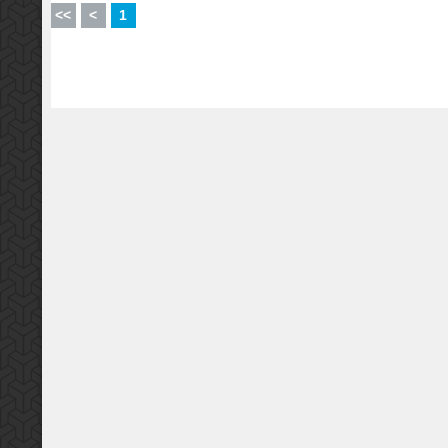
<<
<
1