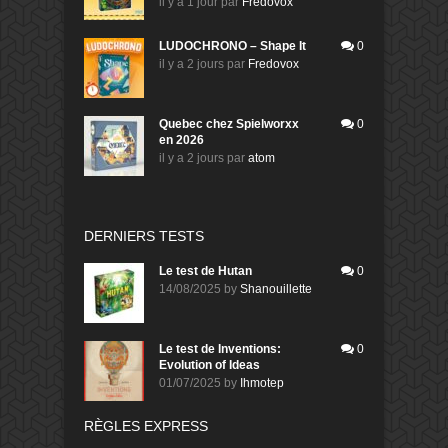
il y a 1 jour
par
Fredovox
LUDOCHRONO – Shape It
0
il y a 2 jours
par
Fredovox
Quebec chez Spielworxx
0
en 2026
il y a 2 jours
par
atom
DERNIERS TESTS
Le test de Hutan
0
14/08/2025
by
Shanouillette
Le test de Inventions:
0
Evolution of Ideas
01/07/2025
by
Ihmotep
RÈGLES EXPRESS