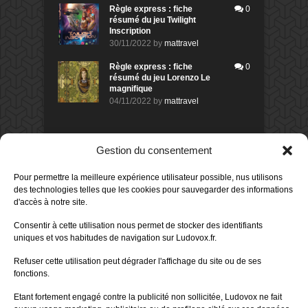
Règle express : fiche
0
résumé du jeu Twilight
Inscription
30/11/2022
by
mattravel
Règle express : fiche
0
résumé du jeu Lorenzo Le
magnifique
04/11/2022
by
mattravel
DERNIERS AVIS DES MEMBRES
Gestion du consentement
60%
Avis de
morlockbob
Pour permettre la meilleure expérience utilisateur possible, nus utilisons
Sur le jeu Collect!
des technologies telles que les cookies pour sauvegarder des informations
Publié le
il y a 1 jour
d'accès à notre site.
80%
Avis de
morlockbob
Consentir à cette utilisation nous permet de stocker des identifiants
Sur le jeu Detective Box - Ciao
uniques et vos habitudes de navigation sur Ludovox.fr.
Bella
Publié le
il y a 3 jours
Refuser cette utilisation peut dégrader l'affichage du site ou de ses
fonctions.
80%
Avis de
morlockbob
Sur le jeu Detective Box - Ciao
Etant fortement engagé contre la publicité non sollicitée, Ludovox ne fait
Bella