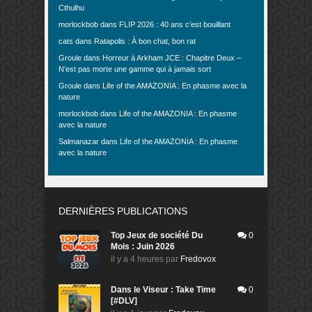
Cthulhu
morlockbob
dans
FLIP 2026 : 40 ans c’est bouillant
cats
dans
Ratapolis : À bon chat, bon rat
Groule
dans
Horreur à Arkham JCE : Chapitre Deux –
N’est pas morte une gamme qui à jamais sort
Groule
dans
Life of the AMAZONIA : En phasme avec la
nature
morlockbob
dans
Life of the AMAZONIA : En phasme
avec la nature
Salmanazar
dans
Life of the AMAZONIA : En phasme
avec la nature
DERNIÈRES PUBLICATIONS
Top Jeux de société Du
0
Mois : Juin 2026
il y a 4 heures
par
Fredovox
Dans le Viseur : Take Time
0
[#DLV]