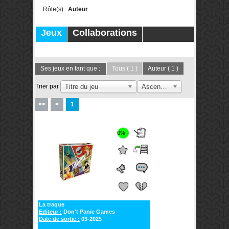
Rôle(s) :
Auteur
Jeux
Collaborations
Publications
Forums
Ses jeux en tant que :
Tous
( 1 )
Auteur
( 1 )
Trier par
Titre du jeu
Ascendant
<<
<
1
0%
La traque
Editeur :
Don't Panic Games
Date de sortie :
03-2025