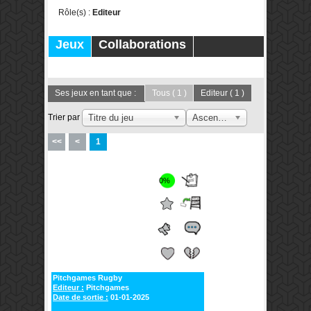
Rôle(s) :
Editeur
Jeux
Collaborations
Publications
Forums
Ses jeux en tant que :
Tous
( 1 )
Editeur
( 1 )
Trier par
Titre du jeu
Ascendant
<<
<
1
0%
Pitchgames Rugby
Editeur :
Pitchgames
Date de sortie :
01-01-2025