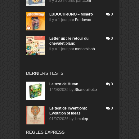
il y a 23 heures
par
atom
LUDOCHRONO – Minero
0
il y a 1 jour
par
Fredovox
Letter up : le retour du
0
chevalet blanc
il y a 1 jour
par
morlockbob
DERNIERS TESTS
Le test de Hutan
0
14/08/2025
by
Shanouillette
Le test de Inventions:
0
Evolution of Ideas
01/07/2025
by
Ihmotep
RÈGLES EXPRESS