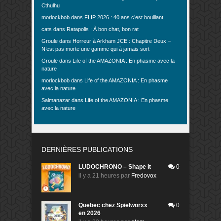
Cthulhu
morlockbob
dans
FLIP 2026 : 40 ans c’est bouillant
cats
dans
Ratapolis : À bon chat, bon rat
Groule
dans
Horreur à Arkham JCE : Chapitre Deux –
N’est pas morte une gamme qui à jamais sort
Groule
dans
Life of the AMAZONIA : En phasme avec la
nature
morlockbob
dans
Life of the AMAZONIA : En phasme
avec la nature
Salmanazar
dans
Life of the AMAZONIA : En phasme
avec la nature
DERNIÈRES PUBLICATIONS
LUDOCHRONO – Shape It
0
il y a 21 heures
par
Fredovox
Quebec chez Spielworxx
0
en 2026