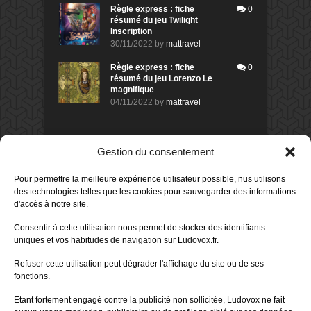
Règle express : fiche
0
résumé du jeu Twilight
Inscription
30/11/2022
by
mattravel
Règle express : fiche
0
résumé du jeu Lorenzo Le
magnifique
04/11/2022
by
mattravel
DERNIERS AVIS DES MEMBRES
Gestion du consentement
60%
Avis de
morlockbob
Pour permettre la meilleure expérience utilisateur possible, nus utilisons
Sur le jeu Collect!
des technologies telles que les cookies pour sauvegarder des informations
Publié le
il y a 9 heures
d'accès à notre site.
80%
Avis de
morlockbob
Consentir à cette utilisation nous permet de stocker des identifiants
Sur le jeu Detective Box - Ciao
uniques et vos habitudes de navigation sur Ludovox.fr.
Bella
Publié le
il y a 1 jour
Refuser cette utilisation peut dégrader l'affichage du site ou de ses
fonctions.
80%
Avis de
morlockbob
Sur le jeu Detective Box - Ciao
Etant fortement engagé contre la publicité non sollicitée, Ludovox ne fait
Bella