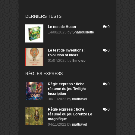
DERNIERS TESTS
Le test de Hutan
0
14/08/2025
by
Shanouillette
Le test de Inventions:
0
Evolution of Ideas
01/07/2025
by
Ihmotep
RÈGLES EXPRESS
Règle express : fiche
0
résumé du jeu Twilight
Inscription
30/11/2022
by
mattravel
Règle express : fiche
0
résumé du jeu Lorenzo Le
magnifique
04/11/2022
by
mattravel