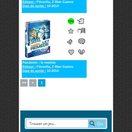
Editeur :
Filosofia, Z-Man Games
Date de sortie :
10-2014
70%
Pandemic : le remède
Editeur :
Filosofia, Z-Man Games
Date de sortie :
10-2014
<<
<
1
Go