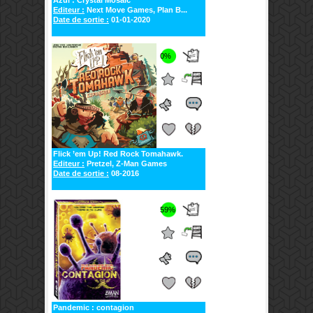
Editeur :
Next Move Games, Plan B...
Date de sortie :
01-01-2020
0%
Flick ’em Up! Red Rock Tomahawk.
Editeur :
Pretzel, Z-Man Games
Date de sortie :
08-2016
59%
Pandemic : contagion