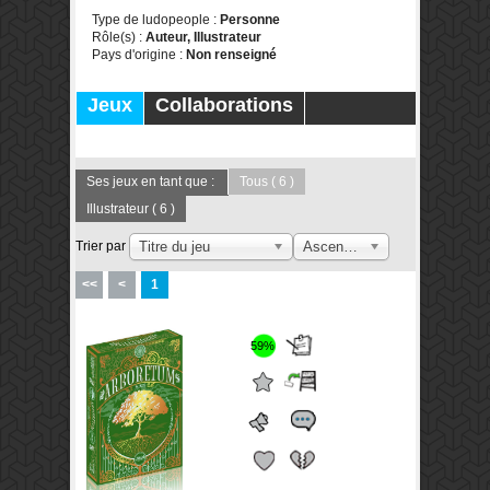
Type de ludopeople :
Personne
Rôle(s) :
Auteur, Illustrateur
Pays d'origine :
Non renseigné
Jeux
Collaborations
Publications
Forums
Ses jeux en tant que :
Tous
( 6 )
Illustrateur
( 6 )
Trier par
Titre du jeu
Ascendant
<<
<
1
59%