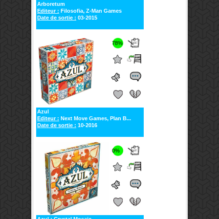
Arboretum
Editeur :
Filosofia, Z-Man Games
Date de sortie :
03-2015
78%
Azul
Editeur :
Next Move Games, Plan B...
Date de sortie :
10-2016
0%
Azul : Crystal Mosaic