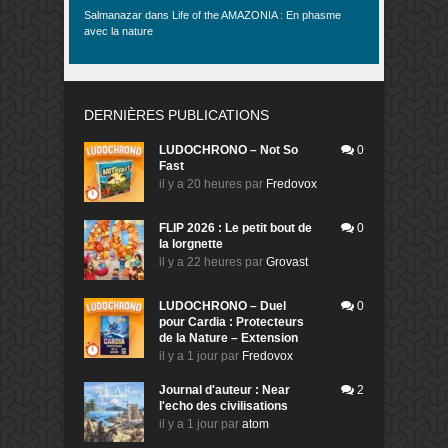
Salmanazar
dans
Life of the AMAZONIA : En phasme
avec la nature
DERNIÈRES PUBLICATIONS
LUDOCHRONO – Not So
0
Fast
il y a 20 heures
par
Fredovox
FLIP 2026 : Le petit bout de
0
la lorgnette
il y a 22 heures
par
Grovast
LUDOCHRONO – Duel
0
pour Cardia : Protecteurs
de la Nature – Extension
il y a 1 jour
par
Fredovox
Journal d'auteur : Near
2
l'echo des civilisations
il y a 1 jour
par
atom