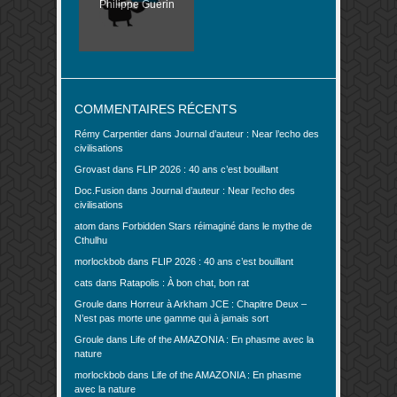
Philippe Guérin
COMMENTAIRES RÉCENTS
Rémy Carpentier
dans
Journal d’auteur : Near l’echo des
civilisations
Grovast
dans
FLIP 2026 : 40 ans c’est bouillant
Doc.Fusion
dans
Journal d’auteur : Near l’echo des
civilisations
atom
dans
Forbidden Stars réimaginé dans le mythe de
Cthulhu
morlockbob
dans
FLIP 2026 : 40 ans c’est bouillant
cats
dans
Ratapolis : À bon chat, bon rat
Groule
dans
Horreur à Arkham JCE : Chapitre Deux –
N’est pas morte une gamme qui à jamais sort
Groule
dans
Life of the AMAZONIA : En phasme avec la
nature
morlockbob
dans
Life of the AMAZONIA : En phasme
avec la nature