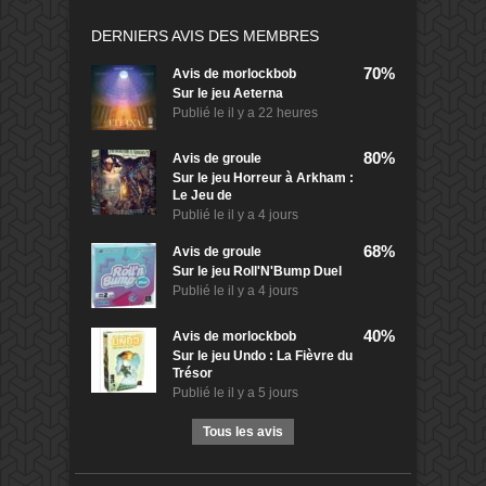
DERNIERS AVIS DES MEMBRES
70%
Avis de
morlockbob
Sur le jeu Aeterna
Publié le
il y a 22 heures
80%
Avis de
groule
Sur le jeu Horreur à Arkham :
Le Jeu de
Publié le
il y a 4 jours
68%
Avis de
groule
Sur le jeu Roll'N'Bump Duel
Publié le
il y a 4 jours
40%
Avis de
morlockbob
Sur le jeu Undo : La Fièvre du
Trésor
Publié le
il y a 5 jours
Tous les avis