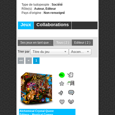
Type de ludopeople :
Société
Rôle(s) :
Auteur, Editeur
Pays d'origine :
Non renseigné
Jeux
Collaborations
Publications
Forums
Ses jeux en tant que :
Tous
( 2 )
Editeur
( 2 )
Trier par
Titre du jeu
Ascendant
<<
<
1
0%
Alchemical Crystal Quest
Editeur :
Mystical Games