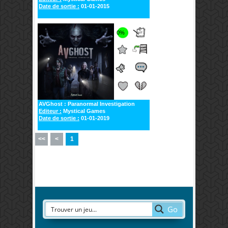
Date de sortie :
01-01-2015
0%
AVGhost : Paranormal Investigation
Editeur :
Mystical Games
Date de sortie :
01-01-2019
<<
<
1
Go