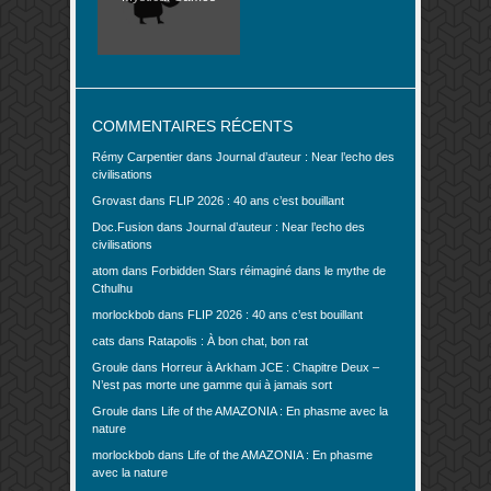
COMMENTAIRES RÉCENTS
Rémy Carpentier
dans
Journal d’auteur : Near l’echo des
civilisations
Grovast
dans
FLIP 2026 : 40 ans c’est bouillant
Doc.Fusion
dans
Journal d’auteur : Near l’echo des
civilisations
atom
dans
Forbidden Stars réimaginé dans le mythe de
Cthulhu
morlockbob
dans
FLIP 2026 : 40 ans c’est bouillant
cats
dans
Ratapolis : À bon chat, bon rat
Groule
dans
Horreur à Arkham JCE : Chapitre Deux –
N’est pas morte une gamme qui à jamais sort
Groule
dans
Life of the AMAZONIA : En phasme avec la
nature
morlockbob
dans
Life of the AMAZONIA : En phasme
avec la nature