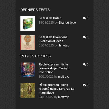
DERNIERS TESTS
Le test de Hutan
0
14/08/2025
by
Shanouillette
Le test de Inventions:
0
Evolution of Ideas
01/07/2025
by
Ihmotep
RÈGLES EXPRESS
Règle express : fiche
0
résumé du jeu Twilight
Inscription
30/11/2022
by
mattravel
Règle express : fiche
0
résumé du jeu Lorenzo Le
magnifique
04/11/2022
by
mattravel