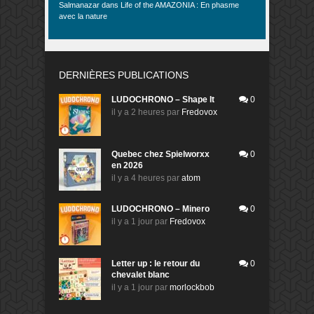
Salmanazar
dans
Life of the AMAZONIA : En phasme
avec la nature
DERNIÈRES PUBLICATIONS
LUDOCHRONO – Shape It
0
il y a 2 heures
par
Fredovox
Quebec chez Spielworxx
0
en 2026
il y a 4 heures
par
atom
LUDOCHRONO – Minero
0
il y a 1 jour
par
Fredovox
Letter up : le retour du
0
chevalet blanc
il y a 1 jour
par
morlockbob