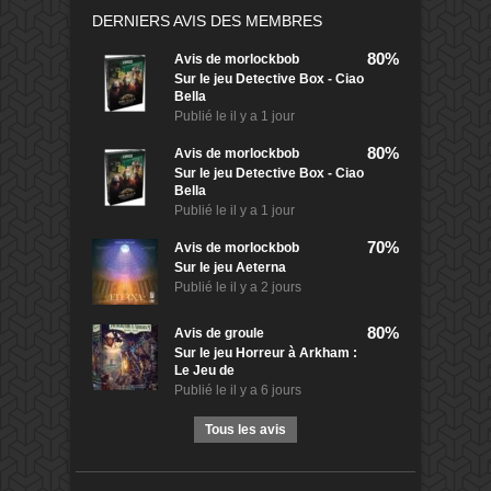
DERNIERS AVIS DES MEMBRES
80%
Avis de
morlockbob
Sur le jeu Detective Box - Ciao
Bella
Publié le
il y a 1 jour
80%
Avis de
morlockbob
Sur le jeu Detective Box - Ciao
Bella
Publié le
il y a 1 jour
70%
Avis de
morlockbob
Sur le jeu Aeterna
Publié le
il y a 2 jours
80%
Avis de
groule
Sur le jeu Horreur à Arkham :
Le Jeu de
Publié le
il y a 6 jours
Tous les avis