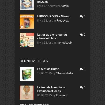
en 2026
il y a 12 heures
par
atom
LUDOCHRONO – Minero
0
il y a 1 jour
par
Fredovox
Letter up : le retour du
0
chevalet blanc
il y a 1 jour
par
morlockbob
DERNIERS TESTS
Le test de Hutan
0
14/08/2025
by
Shanouillette
Le test de Inventions:
0
Evolution of Ideas
01/07/2025
by
Ihmotep