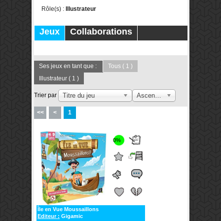
Rôle(s) :
Illustrateur
Jeux
Collaborations
Publications
Forums
Ses jeux en tant que :
Tous
( 1 )
Illustrateur
( 1 )
Trier par
Titre du jeu
Ascendant
<<
<
1
0%
Île en Vue Moussaillons
Editeur :
Gigamic