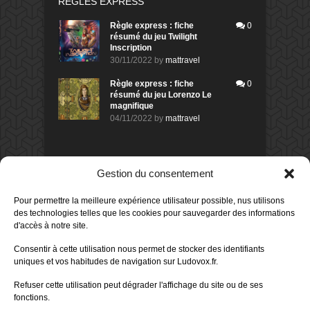
RÈGLES EXPRESS
Règle express : fiche
0
résumé du jeu Twilight
Inscription
30/11/2022
by
mattravel
Règle express : fiche
0
résumé du jeu Lorenzo Le
magnifique
04/11/2022
by
mattravel
DERNIERS AVIS DES MEMBRES
Gestion du consentement
80%
Avis de
morlockbob
Pour permettre la meilleure expérience utilisateur possible, nus utilisons
Sur le jeu Detective Box - Ciao
Bella
des technologies telles que les cookies pour sauvegarder des informations
Publié le
il y a 1 jour
d'accès à notre site.
80%
Avis de
morlockbob
Consentir à cette utilisation nous permet de stocker des identifiants
Sur le jeu Detective Box - Ciao
uniques et vos habitudes de navigation sur Ludovox.fr.
Bella
Publié le
il y a 1 jour
Refuser cette utilisation peut dégrader l'affichage du site ou de ses
fonctions.
70%
Avis de
morlockbob