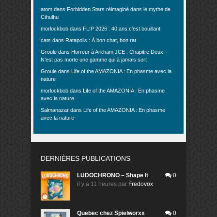
atom
dans
Forbidden Stars réimaginé dans le mythe de
Cthulhu
morlockbob
dans
FLIP 2026 : 40 ans c’est bouillant
cats
dans
Ratapolis : À bon chat, bon rat
Groule
dans
Horreur à Arkham JCE : Chapitre Deux –
N’est pas morte une gamme qui à jamais sort
Groule
dans
Life of the AMAZONIA : En phasme avec la
nature
morlockbob
dans
Life of the AMAZONIA : En phasme
avec la nature
Salmanazar
dans
Life of the AMAZONIA : En phasme
avec la nature
DERNIÈRES PUBLICATIONS
LUDOCHRONO – Shape It
0
il y a 11 heures
par
Fredovox
Quebec chez Spielworxx
0