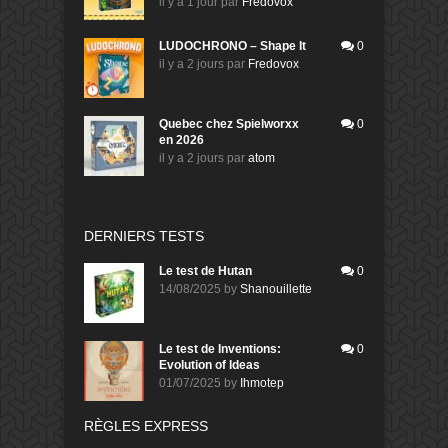
il y a 1 jour
par
Fredovox
LUDOCHRONO – Shape It
0
il y a 2 jours
par
Fredovox
Quebec chez Spielworxx
0
en 2026
il y a 2 jours
par
atom
DERNIERS TESTS
Le test de Hutan
0
14/08/2025
by
Shanouillette
Le test de Inventions:
0
Evolution of Ideas
01/07/2025
by
Ihmotep
RÈGLES EXPRESS