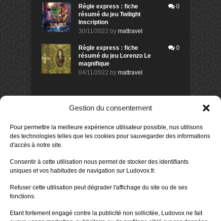
Règle express : fiche
0
résumé du jeu Twilight
Inscription
30/11/2022
by
mattravel
Règle express : fiche
0
résumé du jeu Lorenzo Le
magnifique
04/11/2022
by
mattravel
DERNIERS AVIS DES MEMBRES
Gestion du consentement
60%
Avis de
morlockbob
Pour permettre la meilleure expérience utilisateur possible, nus utilisons
Sur le jeu Collect!
des technologies telles que les cookies pour sauvegarder des informations
Publié le
il y a 1 jour
d'accès à notre site.
80%
Avis de
morlockbob
Consentir à cette utilisation nous permet de stocker des identifiants
Sur le jeu Detective Box - Ciao
uniques et vos habitudes de navigation sur Ludovox.fr.
Bella
Publié le
il y a 3 jours
Refuser cette utilisation peut dégrader l'affichage du site ou de ses
fonctions.
80%
Avis de
morlockbob
Sur le jeu Detective Box - Ciao
Etant fortement engagé contre la publicité non sollicitée, Ludovox ne fait
Bella