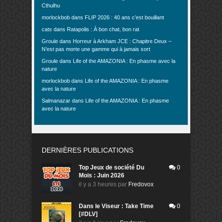
Cthulhu
morlockbob
dans
FLIP 2026 : 40 ans c’est bouillant
cats
dans
Ratapolis : À bon chat, bon rat
Groule
dans
Horreur à Arkham JCE : Chapitre Deux –
N’est pas morte une gamme qui à jamais sort
Groule
dans
Life of the AMAZONIA : En phasme avec la
nature
morlockbob
dans
Life of the AMAZONIA : En phasme
avec la nature
Salmanazar
dans
Life of the AMAZONIA : En phasme
avec la nature
DERNIÈRES PUBLICATIONS
Top Jeux de société Du
0
Mois : Juin 2026
il y a 3 heures
par
Fredovox
Dans le Viseur : Take Time
0
[#DLV]