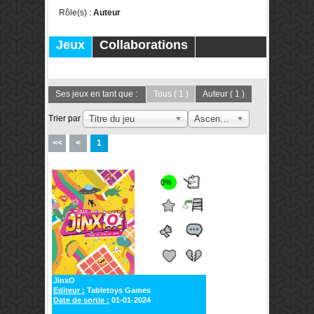
Rôle(s) :
Auteur
Jeux
Collaborations
Publications
Forums
Ses jeux en tant que :
Tous
( 1 )
Auteur
( 1 )
Trier par
Titre du jeu
Ascendant
<<
<
1
0%
JinxO
Editeur :
Tabletoys Games
Date de sortie :
01-01-2024