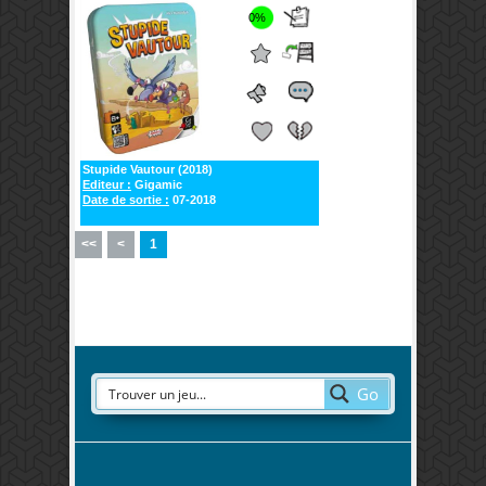
0%
Stupide Vautour (2018)
Editeur :
Gigamic
Date de sortie :
07-2018
<<
<
1
Go