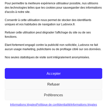
60%
Avis de
morlockbob
Pour permettre la meilleure expérience utilisateur possible, nus utilisons
Sur le jeu Collect!
des technologies telles que les cookies pour sauvegarder des informations
Publié le
il y a 1 jour
d'accès à notre site.
80%
Avis de
morlockbob
Consentir à cette utilisation nous permet de stocker des identifiants
Sur le jeu Detective Box - Ciao
uniques et vos habitudes de navigation sur Ludovox.fr.
Bella
Publié le
il y a 2 jours
Refuser cette utilisation peut dégrader l'affichage du site ou de ses
fonctions.
80%
Avis de
morlockbob
Sur le jeu Detective Box - Ciao
Etant fortement engagé contre la publicité non sollicitée, Ludovox ne fait
Bella
aucun usage marketing, publicitaire ou de profilage ciblé sur ces données.
Publié le
il y a 2 jours
Nos seules statistiques de visite sont intégralement anonymisées.
70%
Avis de
morlockbob
Sur le jeu Aeterna
Publié le
il y a 3 jours
Accepter
Tous les avis
Refuser
Préférences
Charte Editeur
|
Nos Partenaires
| Fat Media © 2013 All
Rights Reserved |
Nous contacter
|
Informations légales
|
Politique de confidentialité
|
CGU App Ludovox
Informations légales
Politique de confidentialité
Informations légales