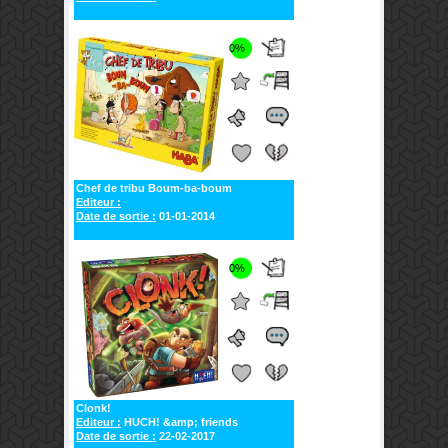
0%
Chef de tribu Boum-ba-boum
Editeur :
Date de sortie :
01-01-2014
0%
Clonk!
Editeur :
HUCH! &amp; friends
Date de sortie :
22-02-2017