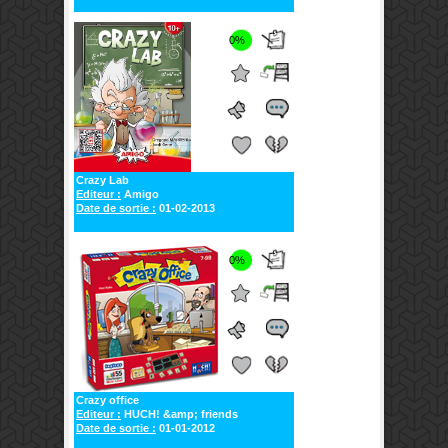
0%
Crazy Lab
Editeur :
Amigo
Date de sortie :
01-02-2013
0%
Crazy office
Editeur :
HUCH! &amp; friends
Date de sortie :
01-01-2012