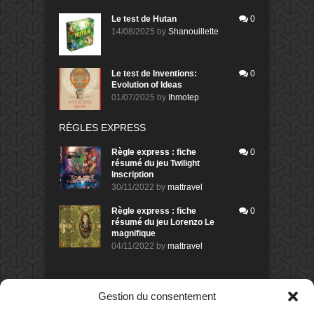
Le test de Hutan
0
14/08/2025
by
Shanouillette
Le test de Inventions:
0
Evolution of Ideas
01/07/2025
by
Ihmotep
RÈGLES EXPRESS
Règle express : fiche
0
résumé du jeu Twilight
Inscription
30/11/2022
by
mattravel
Règle express : fiche
0
résumé du jeu Lorenzo Le
magnifique
04/11/2022
by
mattravel
DERNIERS AVIS DES MEMBRES
Gestion du consentement