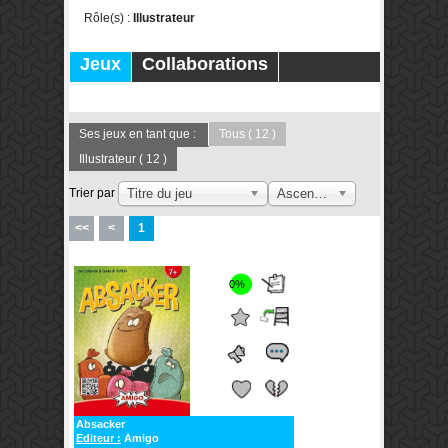
Rôle(s) :
Illustrateur
Jeux
Collaborations
Publications
Forums
Ses jeux en tant que :
Tous
( 12 )
Illustrateur
( 12 )
Trier par
Titre du jeu
Ascendant
<<
<
1
0%
Absacker
Editeur :
Amigo