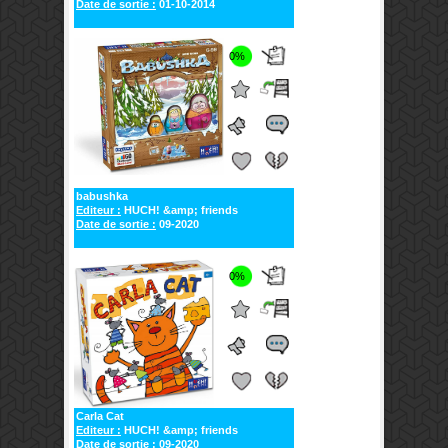
Date de sortie :
01-10-2014
0%
babushka
Editeur :
HUCH! &amp; friends
Date de sortie :
09-2020
0%
Carla Cat
Editeur :
HUCH! &amp; friends
Date de sortie :
09-2020