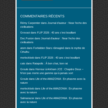
COMMENTAIRES RÉCENTS
Rémy Carpentier
dans
Journal d’auteur : Near l’echo des
civilisations
Grovast
dans
FLIP 2026 : 40 ans c’est bouillant
Doc.Fusion
dans
Journal d’auteur : Near l’echo des
civilisations
atom
dans
Forbidden Stars réimaginé dans le mythe de
Cthulhu
morlockbob
dans
FLIP 2026 : 40 ans c’est bouillant
cats
dans
Ratapolis : À bon chat, bon rat
Groule
dans
Horreur à Arkham JCE : Chapitre Deux –
N’est pas morte une gamme qui à jamais sort
Groule
dans
Life of the AMAZONIA : En phasme avec la
nature
morlockbob
dans
Life of the AMAZONIA : En phasme
avec la nature
Salmanazar
dans
Life of the AMAZONIA : En phasme
avec la nature