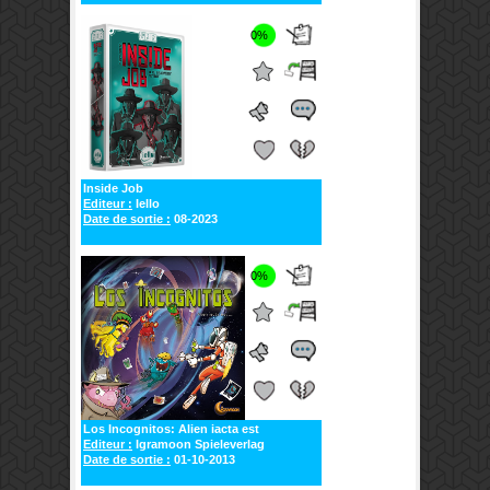
0%
Inside Job
Editeur :
Iello
Date de sortie :
08-2023
0%
Los Incognitos: Alien iacta est
Editeur :
Igramoon Spieleverlag
Date de sortie :
01-10-2013