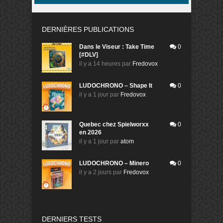
DERNIÈRES PUBLICATIONS
Dans le Viseur : Take Time
0
[#DLV]
il y a 14 heures
par
Fredovox
LUDOCHRONO – Shape It
0
il y a 1 jour
par
Fredovox
Quebec chez Spielworxx
0
en 2026
il y a 1 jour
par
atom
LUDOCHRONO – Minero
0
il y a 2 jours
par
Fredovox
DERNIERS TESTS