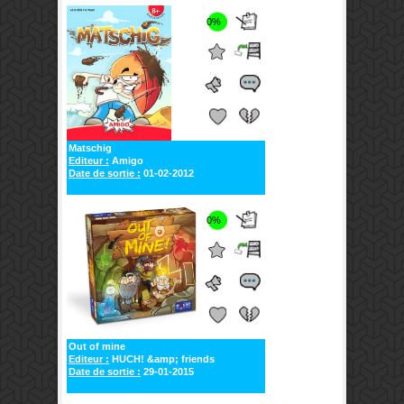
0%
Matschig
Editeur :
Amigo
Date de sortie :
01-02-2012
0%
Out of mine
Editeur :
HUCH! &amp; friends
Date de sortie :
29-01-2015