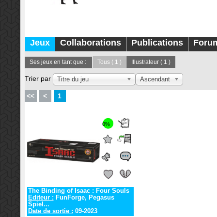
Jeux
Collaborations
Publications
Foru
Ses jeux en tant que :
Tous
( 1 )
Illustrateur
( 1 )
Trier par
Titre du jeu
Ascendant
<<
<
1
0%
The Binding of Isaac : Four Souls
Editeur :
FunForge, Pegasus
Spiel...
Date de sortie :
09-2023