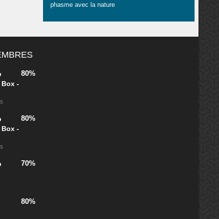
phasme avec la nature
MEMBRES
80%
b
 Box -
es
80%
b
 Box -
es
70%
b
80%