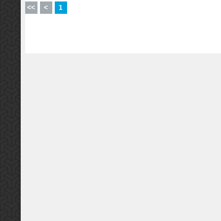
<<
<
1