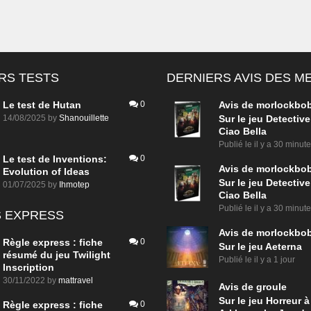
RS TESTS
DERNIERS AVIS DES 
Le test de Hutan
0
Avis de
morlockbo
14/08/2025
by
Shanouillette
Sur le jeu Detective
Ciao Bella
Publié le
il y a 30 minut
Le test de Inventions:
0
Avis de
morlockbo
Evolution of Ideas
Sur le jeu Detective
01/07/2025
by
Ihmotep
Ciao Bella
Publié le
il y a 30 minut
 EXPRESS
Avis de
morlockbo
Règle express : fiche
0
Sur le jeu Aeterna
résumé du jeu Twilight
Publié le
il y a 1 jour
Inscription
30/11/2022
by
mattravel
Avis de
groule
Sur le jeu Horreur à
Règle express : fiche
0