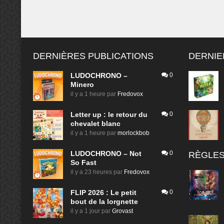
DERNIÈRES PUBLICATIONS
DERNIE
LUDOCHRONO –
0
Minero
il y a 1 heure
par
Fredovox
Letter up : le retour du
0
chevalet blanc
il y a 1 heure
par
morlockbob
LUDOCHRONO – Not
0
RÈGLES
So Fast
il y a 23 heures
par
Fredovox
FLIP 2026 : Le petit
0
bout de la lorgnette
il y a 1 jour
par
Grovast