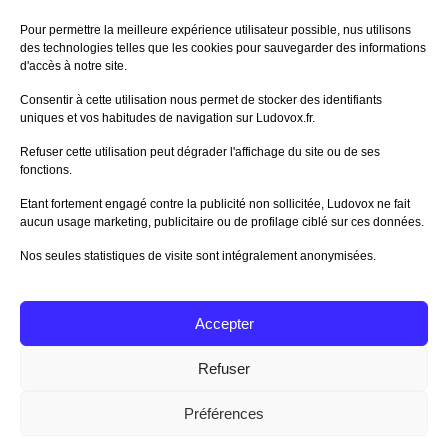
60%
Avis de
morlockbob
Pour permettre la meilleure expérience utilisateur possible, nus utilisons
Sur le jeu Collect!
des technologies telles que les cookies pour sauvegarder des informations
Publié le
il y a 18 heures
d'accès à notre site.
80%
Avis de
morlockbob
Consentir à cette utilisation nous permet de stocker des identifiants
Sur le jeu Detective Box - Ciao
uniques et vos habitudes de navigation sur Ludovox.fr.
Bella
Publié le
il y a 2 jours
Refuser cette utilisation peut dégrader l'affichage du site ou de ses
fonctions.
80%
Avis de
morlockbob
Sur le jeu Detective Box - Ciao
Etant fortement engagé contre la publicité non sollicitée, Ludovox ne fait
Bella
aucun usage marketing, publicitaire ou de profilage ciblé sur ces données.
Publié le
il y a 2 jours
Nos seules statistiques de visite sont intégralement anonymisées.
70%
Avis de
morlockbob
Sur le jeu Aeterna
Publié le
il y a 3 jours
Accepter
Tous les avis
Refuser
Préférences
Charte Editeur
|
Nos Partenaires
| Fat Media © 2013 All
Rights Reserved |
Nous contacter
|
Informations légales
|
Politique de confidentialité
|
CGU App Ludovox