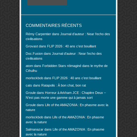
COMMENTAIRES RÉCENTS
Rémy Carpentier
dans
Journal d’auteur : Near l’echo des
civilisations
Grovast
dans
FLIP 2026 : 40 ans c’est bouillant
Doc.Fusion
dans
Journal d’auteur : Near l’echo des
civilisations
atom
dans
Forbidden Stars réimaginé dans le mythe de
Cthulhu
morlockbob
dans
FLIP 2026 : 40 ans c’est bouillant
cats
dans
Ratapolis : À bon chat, bon rat
Groule
dans
Horreur à Arkham JCE : Chapitre Deux –
N’est pas morte une gamme qui à jamais sort
Groule
dans
Life of the AMAZONIA : En phasme avec la
nature
morlockbob
dans
Life of the AMAZONIA : En phasme
avec la nature
Salmanazar
dans
Life of the AMAZONIA : En phasme
avec la nature