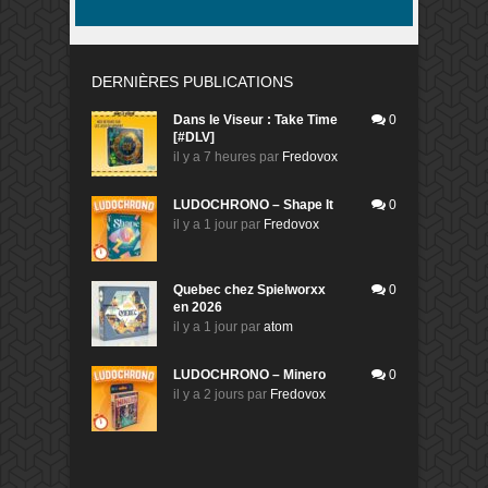
DERNIÈRES PUBLICATIONS
Dans le Viseur : Take Time
0
[#DLV]
il y a 7 heures
par
Fredovox
LUDOCHRONO – Shape It
0
il y a 1 jour
par
Fredovox
Quebec chez Spielworxx
0
en 2026
il y a 1 jour
par
atom
LUDOCHRONO – Minero
0
il y a 2 jours
par
Fredovox