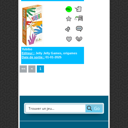
0%
Yubibo
Editeur :
Jelly Jelly Games, origames
Date de sortie :
01-01-2025
<<
<
1
Go