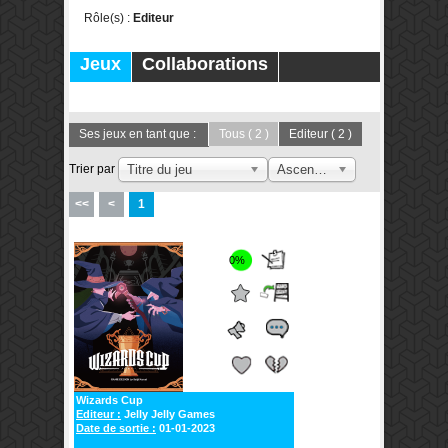
Rôle(s) :
Editeur
Jeux
Collaborations
Publications
Forums
Ses jeux en tant que :
Tous
( 2 )
Editeur
( 2 )
Trier par
Titre du jeu
Ascendant
<<
<
1
0%
Wizards Cup
Editeur :
Jelly Jelly Games
Date de sortie :
01-01-2023