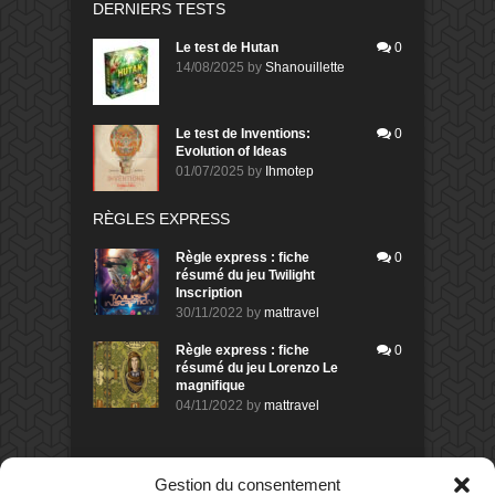
DERNIERS TESTS
Le test de Hutan
0
14/08/2025
by
Shanouillette
Le test de Inventions:
0
Evolution of Ideas
01/07/2025
by
Ihmotep
RÈGLES EXPRESS
Règle express : fiche
0
résumé du jeu Twilight
Inscription
30/11/2022
by
mattravel
Règle express : fiche
0
résumé du jeu Lorenzo Le
magnifique
04/11/2022
by
mattravel
DERNIERS AVIS DES MEMBRES
Gestion du consentement