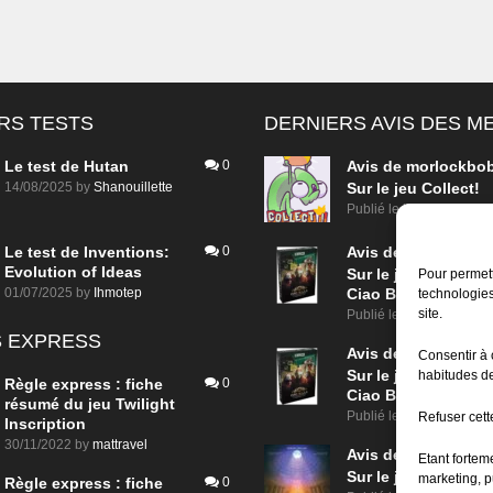
RS TESTS
DERNIERS AVIS DES 
Le test de Hutan
0
Avis de
morlockbo
14/08/2025
by
Shanouillette
Sur le jeu Collect!
Publié le
il y a 1 jour
Le test de Inventions:
0
Avis de
morlockbo
Evolution of Ideas
Sur le jeu Detective
Pour permett
01/07/2025
by
Ihmotep
Ciao Bella
technologies
site.
Publié le
il y a 3 jours
 EXPRESS
Avis de
morlockbo
Consentir à 
Sur le jeu Detective
habitudes de
Règle express : fiche
0
Ciao Bella
résumé du jeu Twilight
Publié le
il y a 3 jours
Refuser cette
Inscription
30/11/2022
by
mattravel
Avis de
morlockbo
Etant fortem
Sur le jeu Aeterna
marketing, p
Règle express : fiche
0