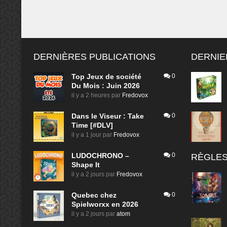
DERNIÈRES PUBLICATIONS
DERNIE
Top Jeux de société
0
Du Mois : Juin 2026
il y a 2 heures
par
Fredovox
Dans le Viseur : Take
0
Time [#DLV]
il y a 1 jour
par
Fredovox
LUDOCHRONO –
0
RÈGLES
Shape It
il y a 2 jours
par
Fredovox
Quebec chez
0
Spielworxx en 2026
il y a 2 jours
par
atom