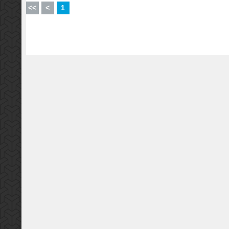
<<
<
1