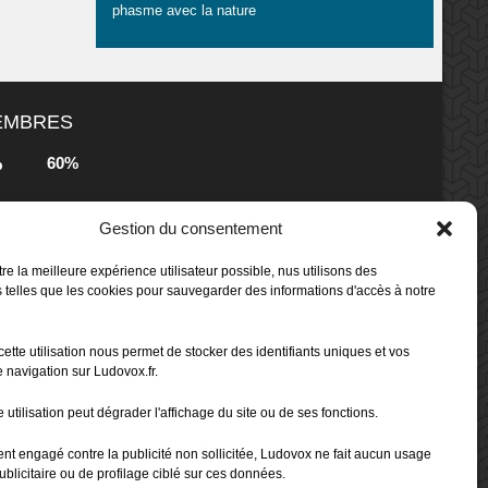
phasme avec la nature
MEMBRES
60%
b
Gestion du consentement
80%
b
 Box -
re la meilleure expérience utilisateur possible, nus utilisons des
 telles que les cookies pour sauvegarder des informations d'accès à notre
80%
b
cette utilisation nous permet de stocker des identifiants uniques et vos
 Box -
 navigation sur Ludovox.fr.
 utilisation peut dégrader l'affichage du site ou de ses fonctions.
70%
b
ent engagé contre la publicité non sollicitée, Ludovox ne fait aucun usage
ublicitaire ou de profilage ciblé sur ces données.