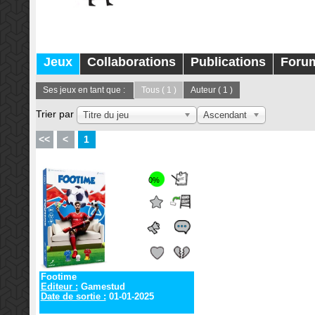
Jeux
Collaborations
Publications
Foru
Ses jeux en tant que :
Tous
( 1 )
Auteur
( 1 )
Trier par
Titre du jeu
Ascendant
<<
<
1
0%
Footime
Editeur :
Gamestud
Date de sortie :
01-01-2025