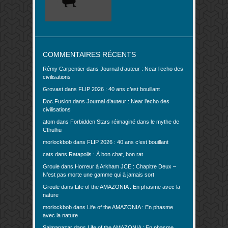
COMMENTAIRES RÉCENTS
Rémy Carpentier
dans
Journal d’auteur : Near l’echo des
civilisations
Grovast
dans
FLIP 2026 : 40 ans c’est bouillant
Doc.Fusion
dans
Journal d’auteur : Near l’echo des
civilisations
atom
dans
Forbidden Stars réimaginé dans le mythe de
Cthulhu
morlockbob
dans
FLIP 2026 : 40 ans c’est bouillant
cats
dans
Ratapolis : À bon chat, bon rat
Groule
dans
Horreur à Arkham JCE : Chapitre Deux –
N’est pas morte une gamme qui à jamais sort
Groule
dans
Life of the AMAZONIA : En phasme avec la
nature
morlockbob
dans
Life of the AMAZONIA : En phasme
avec la nature
Salmanazar
dans
Life of the AMAZONIA : En phasme