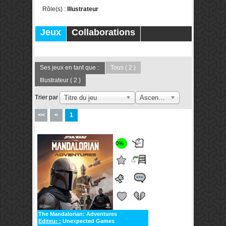
Rôle(s) :
Illustrateur
Jeux
Collaborations
Publications
Forums
Ses jeux en tant que :
Tous
( 2 )
Illustrateur
( 2 )
Trier par
Titre du jeu
Ascendant
<<
<
1
0%
The Mandalorian: Adventures
Editeur :
Unexpected Games