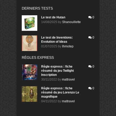
DERNIERS TESTS
Le test de Hutan
0
14/08/2025
by
Shanouillette
Le test de Inventions:
0
Evolution of Ideas
01/07/2025
by
Ihmotep
RÈGLES EXPRESS
Règle express : fiche
0
résumé du jeu Twilight
Inscription
30/11/2022
by
mattravel
Règle express : fiche
0
résumé du jeu Lorenzo Le
magnifique
04/11/2022
by
mattravel