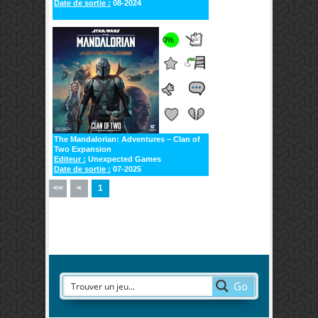
Date de sortie :
08-2024
0%
The Mandalorian: Adventures – Clan of
Two Expansion
Editeur :
Unexpected Games
Date de sortie :
07-2025
<<
<
1
Go