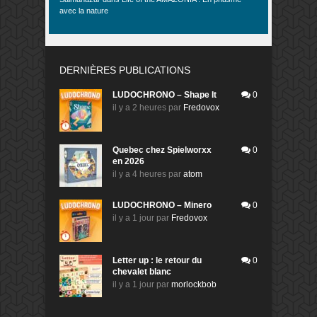
avec la nature
DERNIÈRES PUBLICATIONS
LUDOCHRONO – Shape It
0
il y a 2 heures
par
Fredovox
Quebec chez Spielworxx
0
en 2026
il y a 4 heures
par
atom
LUDOCHRONO – Minero
0
il y a 1 jour
par
Fredovox
Letter up : le retour du
0
chevalet blanc
il y a 1 jour
par
morlockbob