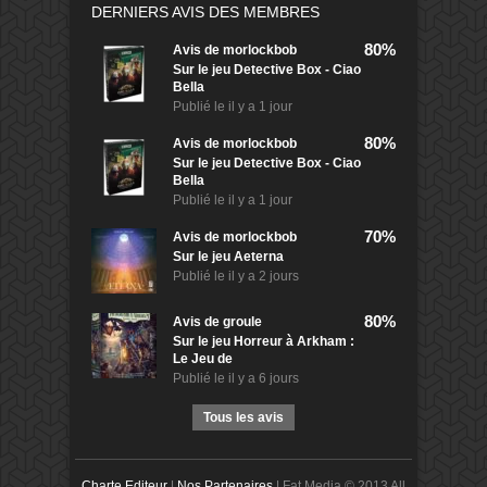
DERNIERS AVIS DES MEMBRES
80%
Avis de
morlockbob
Sur le jeu Detective Box - Ciao
Bella
Publié le
il y a 1 jour
80%
Avis de
morlockbob
Sur le jeu Detective Box - Ciao
Bella
Publié le
il y a 1 jour
70%
Avis de
morlockbob
Sur le jeu Aeterna
Publié le
il y a 2 jours
80%
Avis de
groule
Sur le jeu Horreur à Arkham :
Le Jeu de
Publié le
il y a 6 jours
Tous les avis
Charte Editeur
|
Nos Partenaires
| Fat Media © 2013 All