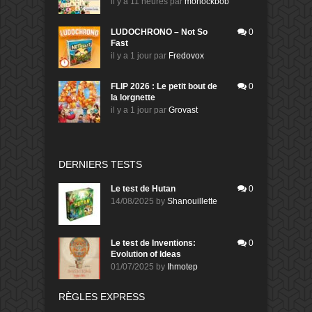
il y a 11 heures
par
morlockbob
LUDOCHRONO – Not So
0
Fast
il y a 1 jour
par
Fredovox
FLIP 2026 : Le petit bout de
0
la lorgnette
il y a 1 jour
par
Grovast
DERNIERS TESTS
Le test de Hutan
0
14/08/2025
by
Shanouillette
Le test de Inventions:
0
Evolution of Ideas
01/07/2025
by
Ihmotep
RÈGLES EXPRESS