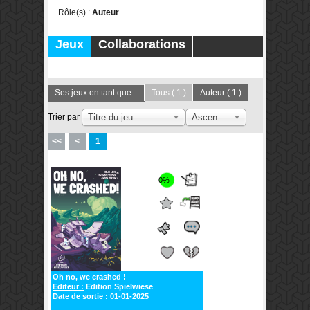
Rôle(s) :
Auteur
Jeux
Collaborations
Publications
Forums
Ses jeux en tant que :
Tous
( 1 )
Auteur
( 1 )
Trier par
Titre du jeu
Ascendant
<<
<
1
0%
Oh no, we crashed !
Editeur :
Edition Spielwiese
Date de sortie :
01-01-2025