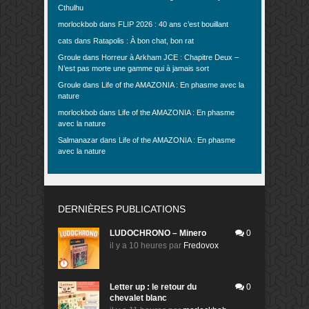
Cthulhu
morlockbob
dans
FLIP 2026 : 40 ans c’est bouillant
cats
dans
Ratapolis : À bon chat, bon rat
Groule
dans
Horreur à Arkham JCE : Chapitre Deux –
N’est pas morte une gamme qui à jamais sort
Groule
dans
Life of the AMAZONIA : En phasme avec la
nature
morlockbob
dans
Life of the AMAZONIA : En phasme
avec la nature
Salmanazar
dans
Life of the AMAZONIA : En phasme
avec la nature
DERNIÈRES PUBLICATIONS
LUDOCHRONO – Minero
0
il y a 10 heures
par
Fredovox
Letter up : le retour du
0
chevalet blanc