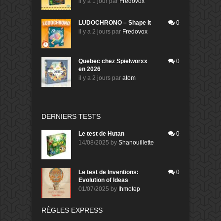
il y a 1 jour
par
Fredovox
LUDOCHRONO – Shape It
0
il y a 2 jours
par
Fredovox
Quebec chez Spielworxx
0
en 2026
il y a 2 jours
par
atom
DERNIERS TESTS
Le test de Hutan
0
14/08/2025
by
Shanouillette
Le test de Inventions:
0
Evolution of Ideas
01/07/2025
by
Ihmotep
RÈGLES EXPRESS