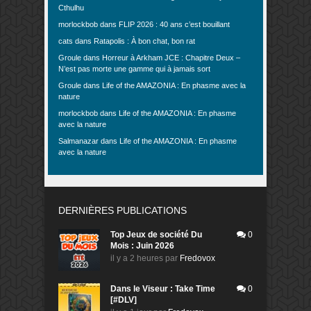
Cthulhu
morlockbob
dans
FLIP 2026 : 40 ans c’est bouillant
cats
dans
Ratapolis : À bon chat, bon rat
Groule
dans
Horreur à Arkham JCE : Chapitre Deux –
N’est pas morte une gamme qui à jamais sort
Groule
dans
Life of the AMAZONIA : En phasme avec la
nature
morlockbob
dans
Life of the AMAZONIA : En phasme
avec la nature
Salmanazar
dans
Life of the AMAZONIA : En phasme
avec la nature
DERNIÈRES PUBLICATIONS
Top Jeux de société Du
0
Mois : Juin 2026
il y a 2 heures
par
Fredovox
Dans le Viseur : Take Time
0
[#DLV]