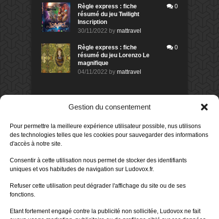
Règle express : fiche
0
résumé du jeu Twilight
Inscription
30/11/2022
by
mattravel
Règle express : fiche
0
résumé du jeu Lorenzo Le
magnifique
04/11/2022
by
mattravel
DERNIERS AVIS DES MEMBRES
Gestion du consentement
60%
Avis de
morlockbob
Pour permettre la meilleure expérience utilisateur possible, nus utilisons
Sur le jeu Collect!
des technologies telles que les cookies pour sauvegarder des informations
Publié le
il y a 1 jour
d'accès à notre site.
80%
Avis de
morlockbob
Consentir à cette utilisation nous permet de stocker des identifiants
Sur le jeu Detective Box - Ciao
uniques et vos habitudes de navigation sur Ludovox.fr.
Bella
Publié le
il y a 3 jours
Refuser cette utilisation peut dégrader l'affichage du site ou de ses
fonctions.
80%
Avis de
morlockbob
Sur le jeu Detective Box - Ciao
Etant fortement engagé contre la publicité non sollicitée, Ludovox ne fait
Bella