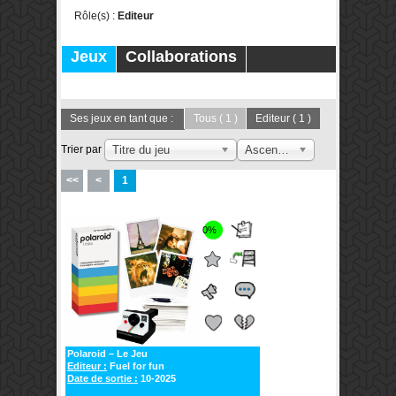
Rôle(s) :
Editeur
Jeux
Collaborations
Publications
Forums
Ses jeux en tant que :
Tous
( 1 )
Editeur
( 1 )
Trier par
Titre du jeu
Ascendant
<<
<
1
0%
Polaroid – Le Jeu
Editeur :
Fuel for fun
Date de sortie :
10-2025