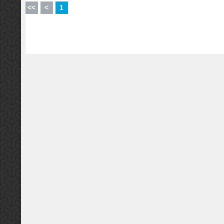
<<
<
1