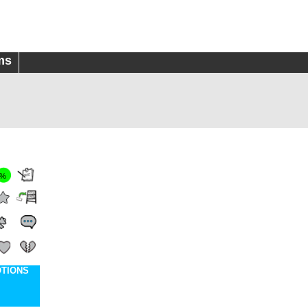
ms
0%
OTIONS