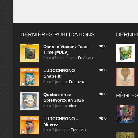
DERNIÈRES PUBLICATIONS
DERNIE
Dans le Viseur : Take
0
Time [#DLV]
il y a 45 minutes
par
Fredovox
LUDOCHRONO –
0
Shape It
il y a 1 jour
par
Fredovox
Quebec chez
0
RÈGLES
Spielworxx en 2026
il y a 1 jour
par
atom
LUDOCHRONO –
0
Minero
il y a 2 jours
par
Fredovox