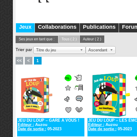
Jeux
Collaborations
Publications
Foru
Ses jeux en tant que :
Tous
( 2 )
Auteur
( 2 )
Trier par
Titre du jeu
Ascendant
<<
<
1
0%
JEU DU LOUP – GARE A VOUS !
JEU DU LOUP – LES ÉM
Editeur :
Auzou
Editeur :
Auzou
Date de sortie :
05-2023
Date de sortie :
05-2023