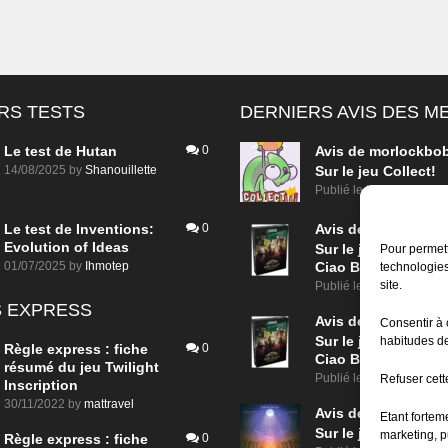
RS TESTS
DERNIERS AVIS DES 
Le test de Hutan
0
Avis de
morlockbo
14/08/2025
by
Shanouillette
Sur le jeu Collect!
Publié le
il y a 12 heure
Le test de Inventions:
0
Avis de
morlockbo
Evolution of Ideas
Sur le jeu Detective
Pour permett
01/07/2025
by
Ihmotep
Ciao Bella
technologies
site.
Publié le
il y a 2 jours
 EXPRESS
Avis de
morlockbo
Consentir à 
Sur le jeu Detective
habitudes de
Règle express : fiche
0
Ciao Bella
résumé du jeu Twilight
Publié le
il y a 2 jours
Refuser cette
Inscription
30/11/2022
by
mattravel
Avis de
morlockbo
Etant fortem
Sur le jeu Aeterna
marketing, p
Règle express : fiche
0