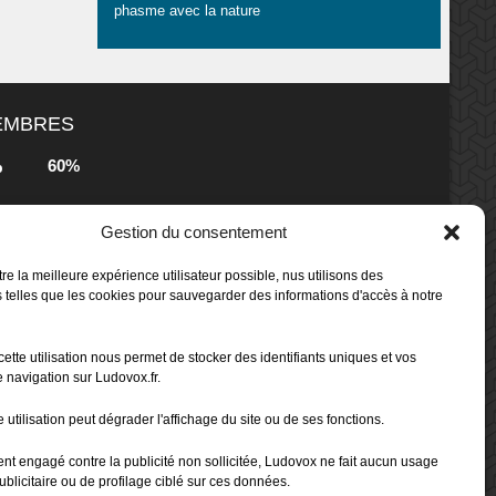
phasme avec la nature
MEMBRES
60%
b
s
Gestion du consentement
80%
b
 Box -
re la meilleure expérience utilisateur possible, nus utilisons des
 telles que les cookies pour sauvegarder des informations d'accès à notre
80%
b
cette utilisation nous permet de stocker des identifiants uniques et vos
 Box -
 navigation sur Ludovox.fr.
 utilisation peut dégrader l'affichage du site ou de ses fonctions.
70%
b
ent engagé contre la publicité non sollicitée, Ludovox ne fait aucun usage
ublicitaire ou de profilage ciblé sur ces données.