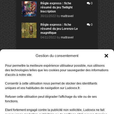
Règle express : fiche
0
résumé du jeu Twilight
Inscription
30/11/2022
by
mattravel
Règle express : fiche
0
résumé du jeu Lorenzo Le
magnifique
04/11/2022
by
mattravel
DERNIERS AVIS DES MEMBRES
Gestion du consentement
60%
Avis de
morlockbob
Pour permettre la meilleure expérience utilisateur possible, nus utilisons
Sur le jeu Collect!
des technologies telles que les cookies pour sauvegarder des informations
Publié le
il y a 10 heures
d'accès à notre site.
80%
Avis de
morlockbob
Consentir à cette utilisation nous permet de stocker des identifiants
Sur le jeu Detective Box - Ciao
uniques et vos habitudes de navigation sur Ludovox.fr.
Bella
Publié le
il y a 1 jour
Refuser cette utilisation peut dégrader l'affichage du site ou de ses
fonctions.
80%
Avis de
morlockbob
Sur le jeu Detective Box - Ciao
Etant fortement engagé contre la publicité non sollicitée, Ludovox ne fait
Bella