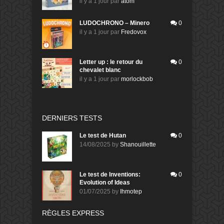
il y a 1 jour
par
atom
LUDOCHRONO – Minero
0
il y a 1 jour
par
Fredovox
Letter up : le retour du
0
chevalet blanc
il y a 1 jour
par
morlockbob
DERNIERS TESTS
Le test de Hutan
0
14/08/2025
by
Shanouillette
Le test de Inventions:
0
Evolution of Ideas
01/07/2025
by
Ihmotep
RÈGLES EXPRESS