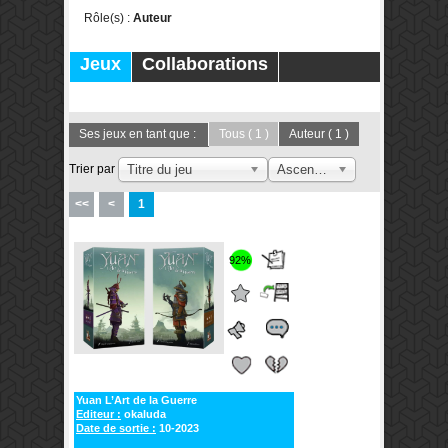
Rôle(s) :
Auteur
Jeux
Collaborations
Publications
Forums
Ses jeux en tant que :
Tous
( 1 )
Auteur
( 1 )
Trier par
Titre du jeu
Ascendant
<<
<
1
92%
Yuan L’Art de la Guerre
Editeur :
okaluda
Date de sortie :
10-2023