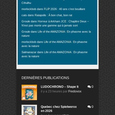
Cthulhu
morlockbob
dans
FLIP 2026 : 40 ans c’est bouillant
cats
dans
Ratapolis : À bon chat, bon rat
Groule
dans
Horreur à Arkham JCE : Chapitre Deux –
N’est pas morte une gamme qui à jamais sort
Groule
dans
Life of the AMAZONIA : En phasme avec la
nature
morlockbob
dans
Life of the AMAZONIA : En phasme
avec la nature
Salmanazar
dans
Life of the AMAZONIA : En phasme
avec la nature
DERNIÈRES PUBLICATIONS
LUDOCHRONO – Shape It
0
il y a 23 heures
par
Fredovox
Quebec chez Spielworxx
0
en 2026