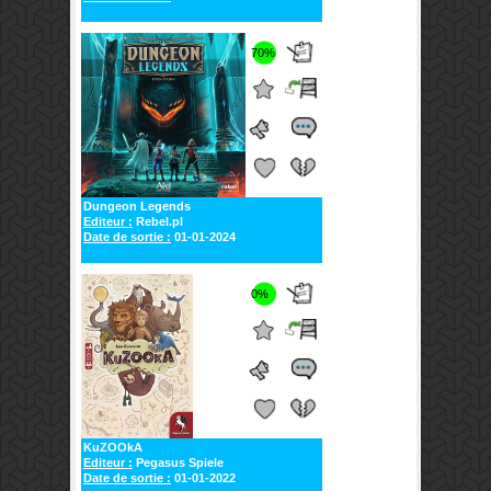
70%
Dungeon Legends
Editeur :
Rebel.pl
Date de sortie :
01-01-2024
0%
KuZOOkA
Editeur :
Pegasus Spiele
Date de sortie :
01-01-2022