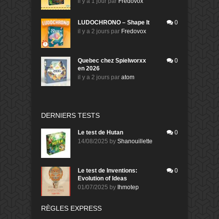
il y a 1 jour
par
Fredovox
LUDOCHRONO – Shape It
0
il y a 2 jours
par
Fredovox
Quebec chez Spielworxx
0
en 2026
il y a 2 jours
par
atom
DERNIERS TESTS
Le test de Hutan
0
14/08/2025
by
Shanouillette
Le test de Inventions:
0
Evolution of Ideas
01/07/2025
by
Ihmotep
RÈGLES EXPRESS