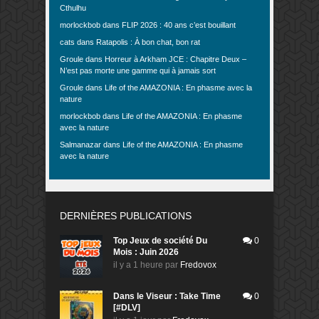
Cthulhu
morlockbob
dans
FLIP 2026 : 40 ans c’est bouillant
cats
dans
Ratapolis : À bon chat, bon rat
Groule
dans
Horreur à Arkham JCE : Chapitre Deux –
N’est pas morte une gamme qui à jamais sort
Groule
dans
Life of the AMAZONIA : En phasme avec la
nature
morlockbob
dans
Life of the AMAZONIA : En phasme
avec la nature
Salmanazar
dans
Life of the AMAZONIA : En phasme
avec la nature
DERNIÈRES PUBLICATIONS
Top Jeux de société Du
0
Mois : Juin 2026
il y a 1 heure
par
Fredovox
Dans le Viseur : Take Time
0
[#DLV]