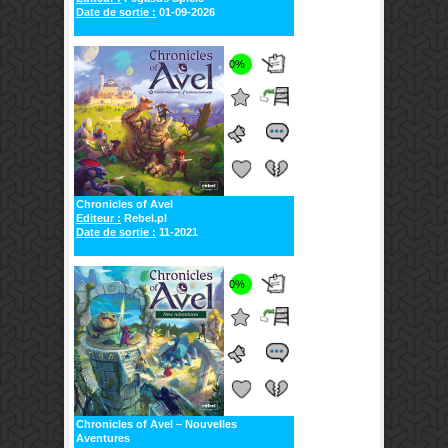
Date de sortie :
01-09-2026
0%
Chronicles of Avel
Editeur :
Rebel.pl
Date de sortie :
11-2021
0%
Chronicles of Avel – Nouvelles
Aventures