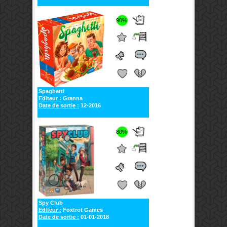
90%
Spaghetti
Editeur :
Granna
Date de sortie :
12-2016
80%
Spy Club
Editeur :
Foxtrot Games
Date de sortie :
01-01-2018