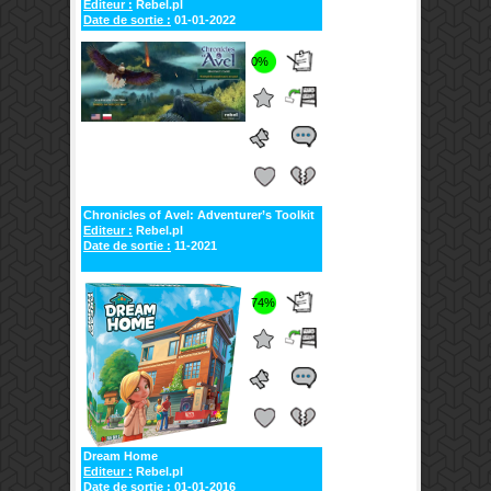
Editeur :
Rebel.pl
Date de sortie :
01-01-2022
0%
Chronicles of Avel: Adventurer’s Toolkit
Editeur :
Rebel.pl
Date de sortie :
11-2021
74%
Dream Home
Editeur :
Rebel.pl
Date de sortie :
01-01-2016