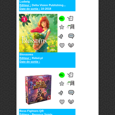
Ludwig
Editeur :
Delta Vision Publishing...
Date de sortie :
10-2018
0%
Blossoms
Editeur :
Rebel.pl
Date de sortie :
0%
Boss Fighters QR
Editeur :
Pegasus Spiele