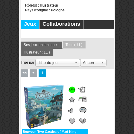
Rôle(s) :
Illustrateur
Pays d'origine :
Pologne
Jeux
Collaborations
Publications
Forums
Ses jeux en tant que :
Tous
( 11 )
Illustrateur
( 11 )
Trier par
Titre du jeu
Ascendant
<<
<
1
82%
Between Two Castles of Mad King