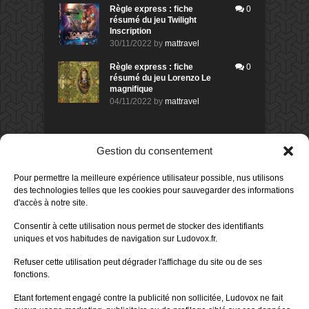
Règle express : fiche
0
résumé du jeu Twilight
Inscription
30/11/2022
by
mattravel
Règle express : fiche
0
résumé du jeu Lorenzo Le
magnifique
04/11/2022
by
mattravel
DERNIERS AVIS DES MEMBRES
Gestion du consentement
60%
Avis de
morlockbob
Pour permettre la meilleure expérience utilisateur possible, nus utilisons
Sur le jeu Collect!
des technologies telles que les cookies pour sauvegarder des informations
Publié le
il y a 1 jour
d'accès à notre site.
80%
Avis de
morlockbob
Consentir à cette utilisation nous permet de stocker des identifiants
Sur le jeu Detective Box - Ciao
uniques et vos habitudes de navigation sur Ludovox.fr.
Bella
Publié le
il y a 3 jours
Refuser cette utilisation peut dégrader l'affichage du site ou de ses
fonctions.
80%
Avis de
morlockbob
Sur le jeu Detective Box - Ciao
Etant fortement engagé contre la publicité non sollicitée, Ludovox ne fait
Bella