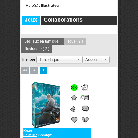
Rôle(s) :
Illustrateur
Jeux
Collaborations
Publications
Forums
Ses jeux en tant que :
Tous
( 2 )
Illustrateur
( 2 )
Trier par
Titre du jeu
Ascendant
<<
<
1
60%
Knarr
Editeur :
Bombyx