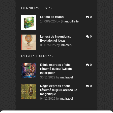
DERNIERS TESTS
Le test de Hutan
0
14/08/2025
by
Shanouillette
Le test de Inventions:
0
Evolution of Ideas
01/07/2025
by
Ihmotep
RÈGLES EXPRESS
Règle express : fiche
0
résumé du jeu Twilight
Inscription
30/11/2022
by
mattravel
Règle express : fiche
0
résumé du jeu Lorenzo Le
magnifique
04/11/2022
by
mattravel