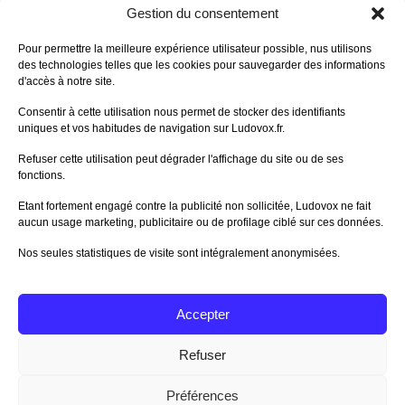
DERNIERS AVIS DES MEMBRES
Gestion du consentement
60%
Avis de
morlockbob
Pour permettre la meilleure expérience utilisateur possible, nus utilisons
Sur le jeu Collect!
des technologies telles que les cookies pour sauvegarder des informations
Publié le
il y a 1 jour
d'accès à notre site.
80%
Avis de
morlockbob
Consentir à cette utilisation nous permet de stocker des identifiants
Sur le jeu Detective Box - Ciao
uniques et vos habitudes de navigation sur Ludovox.fr.
Bella
Publié le
il y a 2 jours
Refuser cette utilisation peut dégrader l'affichage du site ou de ses
fonctions.
80%
Avis de
morlockbob
Sur le jeu Detective Box - Ciao
Etant fortement engagé contre la publicité non sollicitée, Ludovox ne fait
Bella
aucun usage marketing, publicitaire ou de profilage ciblé sur ces données.
Publié le
il y a 2 jours
Nos seules statistiques de visite sont intégralement anonymisées.
70%
Avis de
morlockbob
Sur le jeu Aeterna
Publié le
il y a 3 jours
Accepter
Tous les avis
Refuser
Préférences
Charte Editeur
|
Nos Partenaires
| Fat Media © 2013 All