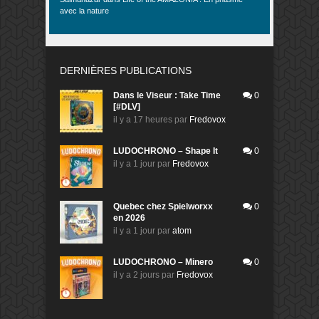
avec la nature
DERNIÈRES PUBLICATIONS
Dans le Viseur : Take Time
0
[#DLV]
il y a 17 heures
par
Fredovox
LUDOCHRONO – Shape It
0
il y a 1 jour
par
Fredovox
Quebec chez Spielworxx
0
en 2026
il y a 1 jour
par
atom
LUDOCHRONO – Minero
0
il y a 2 jours
par
Fredovox