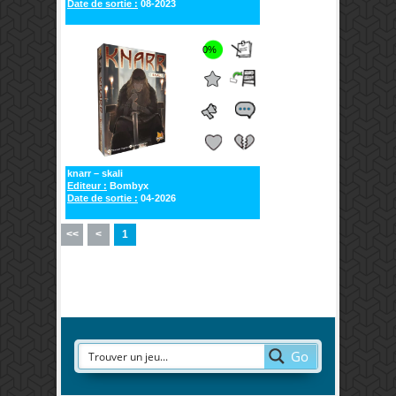
Date de sortie :
08-2023
0%
knarr – skali
Editeur :
Bombyx
Date de sortie :
04-2026
<<
<
1
Go