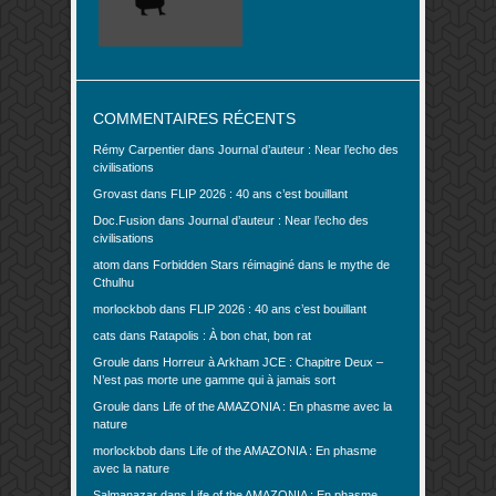
COMMENTAIRES RÉCENTS
Rémy Carpentier
dans
Journal d’auteur : Near l’echo des
civilisations
Grovast
dans
FLIP 2026 : 40 ans c’est bouillant
Doc.Fusion
dans
Journal d’auteur : Near l’echo des
civilisations
atom
dans
Forbidden Stars réimaginé dans le mythe de
Cthulhu
morlockbob
dans
FLIP 2026 : 40 ans c’est bouillant
cats
dans
Ratapolis : À bon chat, bon rat
Groule
dans
Horreur à Arkham JCE : Chapitre Deux –
N’est pas morte une gamme qui à jamais sort
Groule
dans
Life of the AMAZONIA : En phasme avec la
nature
morlockbob
dans
Life of the AMAZONIA : En phasme
avec la nature
Salmanazar
dans
Life of the AMAZONIA : En phasme