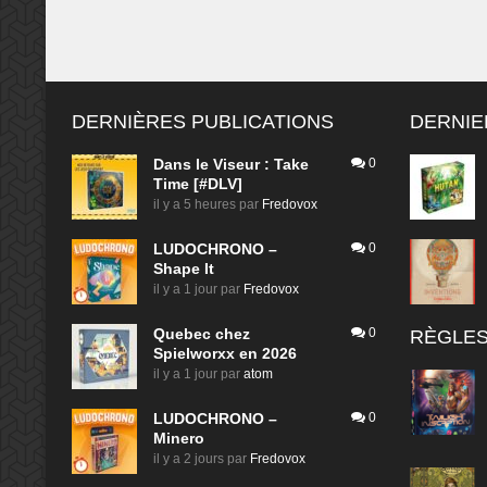
DERNIÈRES PUBLICATIONS
DERNIE
Dans le Viseur : Take
0
Time [#DLV]
il y a 5 heures
par
Fredovox
LUDOCHRONO –
0
Shape It
il y a 1 jour
par
Fredovox
Quebec chez
0
RÈGLES
Spielworxx en 2026
il y a 1 jour
par
atom
LUDOCHRONO –
0
Minero
il y a 2 jours
par
Fredovox