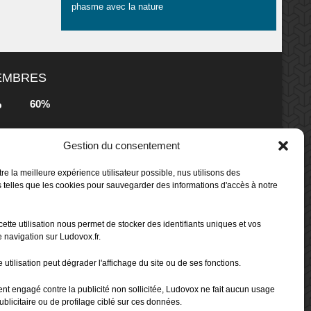
phasme avec la nature
MEMBRES
60%
b
s
Gestion du consentement
80%
b
 Box -
re la meilleure expérience utilisateur possible, nus utilisons des
 telles que les cookies pour sauvegarder des informations d'accès à notre
80%
b
cette utilisation nous permet de stocker des identifiants uniques et vos
 Box -
 navigation sur Ludovox.fr.
 utilisation peut dégrader l'affichage du site ou de ses fonctions.
70%
b
ent engagé contre la publicité non sollicitée, Ludovox ne fait aucun usage
ublicitaire ou de profilage ciblé sur ces données.