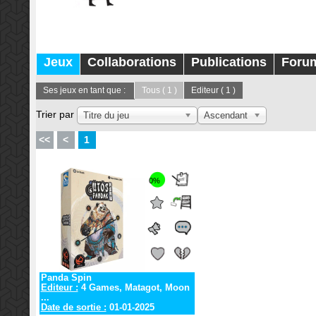
Jeux
Collaborations
Publications
Foru
Ses jeux en tant que :
Tous
( 1 )
Editeur
( 1 )
Trier par
Titre du jeu
Ascendant
<<
<
1
0%
Panda Spin
Editeur :
4 Games, Matagot, Moon
...
Date de sortie :
01-01-2025