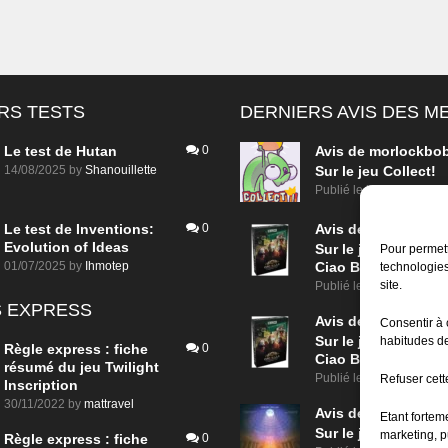
RS TESTS
DERNIERS AVIS DES 
Le test de Hutan
0
Avis de
morlockbo
14/08/2025
by
Shanouillette
Sur le jeu Collect!
Publié le
il y a 16 heure
Le test de Inventions:
0
Avis de
morlockbo
Evolution of Ideas
Sur le jeu Detective
Pour permett
01/07/2025
by
Ihmotep
Ciao Bella
technologies
site.
Publié le
il y a 2 jours
 EXPRESS
Avis de
morlockbo
Consentir à 
Sur le jeu Detective
habitudes de
Règle express : fiche
0
Ciao Bella
résumé du jeu Twilight
Publié le
il y a 2 jours
Refuser cette
Inscription
30/11/2022
by
mattravel
Avis de
morlockbo
Etant fortem
Sur le jeu Aeterna
marketing, p
Règle express : fiche
0