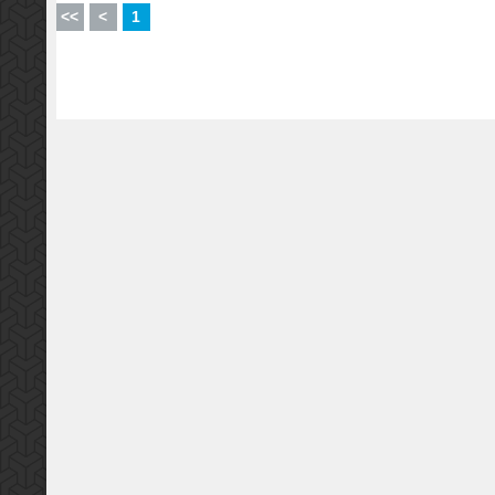
<<
<
1