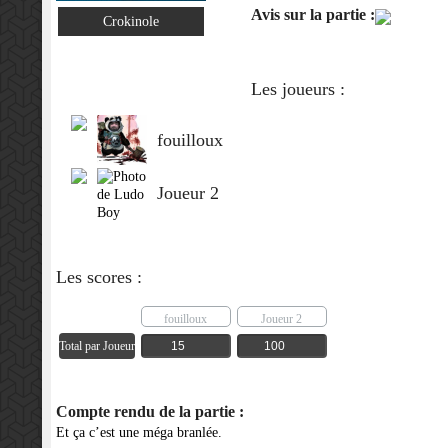
Avis sur la partie :
Crokinole
Les joueurs :
fouilloux
Joueur 2
Les scores :
fouilloux
Joueur 2
Total par Joueur
Compte rendu de la partie :
Et ça c’est une méga branlée.