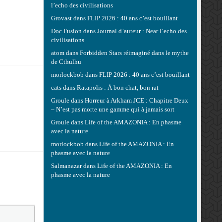
l’echo des civilisations
Grovast
dans
FLIP 2026 : 40 ans c’est bouillant
Doc.Fusion
dans
Journal d’auteur : Near l’echo des
civilisations
atom
dans
Forbidden Stars réimaginé dans le mythe
de Cthulhu
morlockbob
dans
FLIP 2026 : 40 ans c’est bouillant
cats
dans
Ratapolis : À bon chat, bon rat
Groule
dans
Horreur à Arkham JCE : Chapitre Deux
– N’est pas morte une gamme qui à jamais sort
Groule
dans
Life of the AMAZONIA : En phasme
avec la nature
morlockbob
dans
Life of the AMAZONIA : En
phasme avec la nature
Salmanazar
dans
Life of the AMAZONIA : En
phasme avec la nature