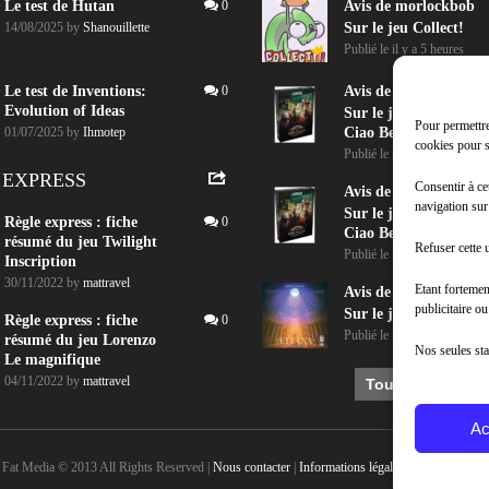
Le test de Hutan
0
Avis de
morlockbob
14/08/2025
by
Shanouillette
Sur le jeu Collect!
Publié le
il y a 5 heures
Le test de Inventions:
0
Avis de
morlockbob
Evolution of Ideas
Sur le jeu Detective B
Pour permettre
01/07/2025
by
Ihmotep
Ciao Bella
cookies pour s
Publié le
il y a 1 jour
 EXPRESS
Consentir à ce
Avis de
morlockbob
navigation sur
Sur le jeu Detective B
Règle express : fiche
0
Ciao Bella
résumé du jeu Twilight
Refuser cette u
Publié le
il y a 1 jour
Inscription
30/11/2022
by
mattravel
Etant fortemen
Avis de
morlockbob
publicitaire o
Sur le jeu Aeterna
Règle express : fiche
0
Publié le
il y a 2 jours
résumé du jeu Lorenzo
Nos seules sta
Le magnifique
04/11/2022
by
mattravel
Tous les avis
Ac
 Fat Media © 2013 All Rights Reserved |
Nous contacter
|
Informations légales
|
Politique de co