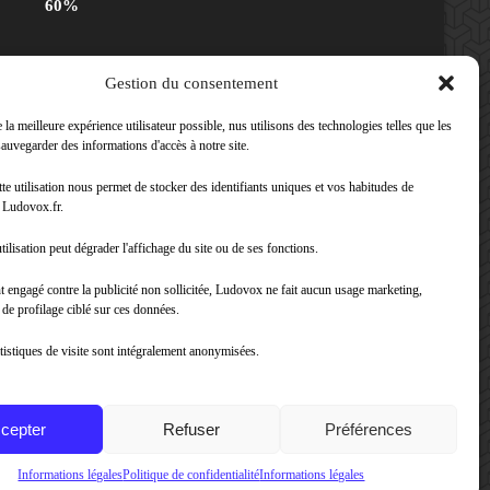
60%
Gestion du consentement
80%
ox -
 la meilleure expérience utilisateur possible, nus utilisons des technologies telles que les
auvegarder des informations d'accès à notre site.
tte utilisation nous permet de stocker des identifiants uniques et vos habitudes de
80%
 Ludovox.fr.
ox -
tilisation peut dégrader l'affichage du site ou de ses fonctions.
t engagé contre la publicité non sollicitée, Ludovox ne fait aucun usage marketing,
70%
u de profilage ciblé sur ces données.
tistiques de visite sont intégralement anonymisées.
cepter
Refuser
Préférences
nfidentialité
|
CGU App Ludovox
Informations légales
Politique de confidentialité
Informations légales