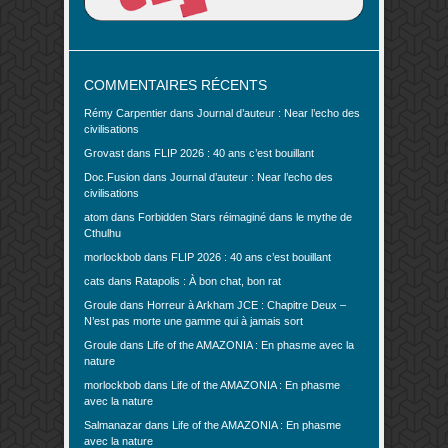
COMMENTAIRES RÉCENTS
Rémy Carpentier
dans
Journal d’auteur : Near l’echo des
civilisations
Grovast
dans
FLIP 2026 : 40 ans c’est bouillant
Doc.Fusion
dans
Journal d’auteur : Near l’echo des
civilisations
atom
dans
Forbidden Stars réimaginé dans le mythe de
Cthulhu
morlockbob
dans
FLIP 2026 : 40 ans c’est bouillant
cats
dans
Ratapolis : À bon chat, bon rat
Groule
dans
Horreur à Arkham JCE : Chapitre Deux –
N’est pas morte une gamme qui à jamais sort
Groule
dans
Life of the AMAZONIA : En phasme avec la
nature
morlockbob
dans
Life of the AMAZONIA : En phasme
avec la nature
Salmanazar
dans
Life of the AMAZONIA : En phasme
avec la nature