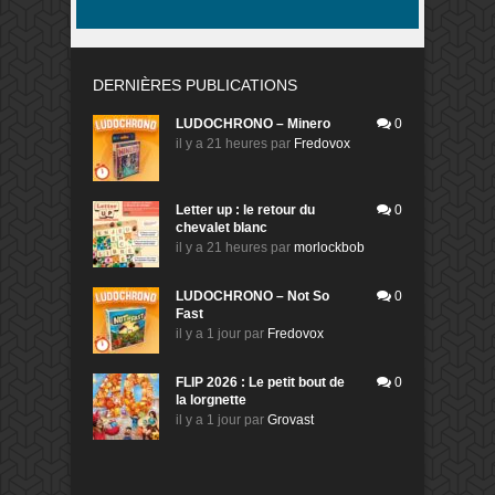
DERNIÈRES PUBLICATIONS
LUDOCHRONO – Minero
0
il y a 21 heures
par
Fredovox
Letter up : le retour du
0
chevalet blanc
il y a 21 heures
par
morlockbob
LUDOCHRONO – Not So
0
Fast
il y a 1 jour
par
Fredovox
FLIP 2026 : Le petit bout de
0
la lorgnette
il y a 1 jour
par
Grovast