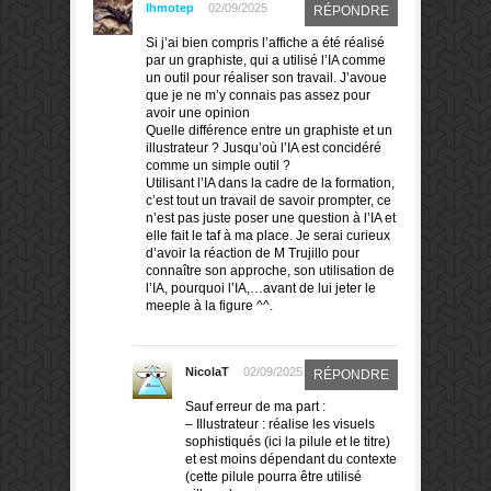
Ihmotep
02/09/2025
RÉPONDRE
Si j’ai bien compris l’affiche a été réalisé
par un graphiste, qui a utilisé l’IA comme
un outil pour réaliser son travail. J’avoue
que je ne m’y connais pas assez pour
avoir une opinion
Quelle différence entre un graphiste et un
illustrateur ? Jusqu’où l’IA est concidéré
comme un simple outil ?
Utilisant l’IA dans la cadre de la formation,
c’est tout un travail de savoir prompter, ce
n’est pas juste poser une question à l’IA et
elle fait le taf à ma place. Je serai curieux
d’avoir la réaction de M Trujillo pour
connaître son approche, son utilisation de
l’IA, pourquoi l’IA,…avant de lui jeter le
meeple à la figure ^^.
NicolaT
02/09/2025
RÉPONDRE
Sauf erreur de ma part :
– Illustrateur : réalise les visuels
sophistiqués (ici la pilule et le titre)
et est moins dépendant du contexte
(cette pilule pourra être utilisé