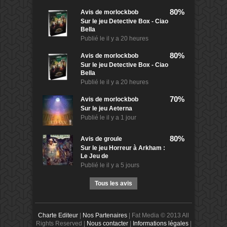
80%
Avis de
morlockbob
Sur le jeu Detective Box - Ciao
Bella
Publié le
il y a 20 heures
80%
Avis de
morlockbob
Sur le jeu Detective Box - Ciao
Bella
Publié le
il y a 20 heures
70%
Avis de
morlockbob
Sur le jeu Aeterna
Publié le
il y a 1 jour
80%
Avis de
groule
Sur le jeu Horreur à Arkham :
Le Jeu de
Publié le
il y a 5 jours
Tous les avis
Charte Editeur
|
Nos Partenaires
| Fat Media © 2013 All
Rights Reserved |
Nous contacter
|
Informations légales
|