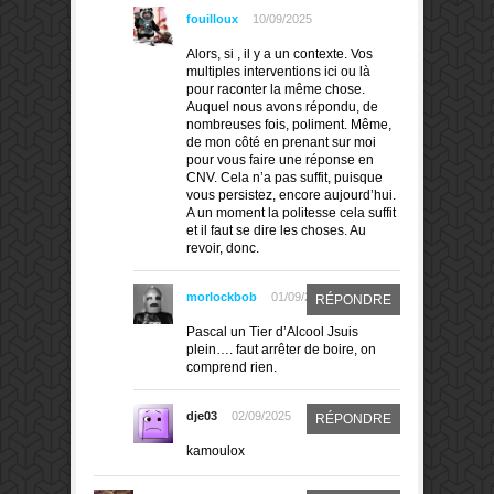
fouilloux
10/09/2025
Alors, si , il y a un contexte. Vos
multiples interventions ici ou là
pour raconter la même chose.
Auquel nous avons répondu, de
nombreuses fois, poliment. Même,
de mon côté en prenant sur moi
pour vous faire une réponse en
CNV. Cela n’a pas suffit, puisque
vous persistez, encore aujourd’hui.
A un moment la politesse cela suffit
et il faut se dire les choses. Au
revoir, donc.
morlockbob
01/09/2025
RÉPONDRE
Pascal un Tier d’Alcool Jsuis
plein…. faut arrêter de boire, on
comprend rien.
dje03
02/09/2025
RÉPONDRE
kamoulox