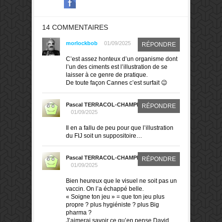
14 COMMENTAIRES
morlockbob
01/09/2025
RÉPONDRE
C’est assez honteux d’un organisme dont
l’un des ciments est l’illustration de se
laisser à ce genre de pratique.
De toute façon Cannes c’est surfait 😉
Pascal TERRACOL-CHAMPIN
RÉPONDRE
01/09/2025
Il en a fallu de peu pour que l’illustration
du FIJ soit un suppositoire…
Pascal TERRACOL-CHAMPIN
RÉPONDRE
01/09/2025
Bien heureux que le visuel ne soit pas un
vaccin. On l’a échappé belle.
« Soigne ton jeu » = que ton jeu plus
propre ? plus hygiéniste ? plus Big
pharma ?
J’aimerai savoir ce qu’en pense David