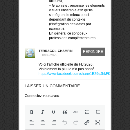
ailleurs),
– Graphiste : organise les éléments
visuels ensemble afin qu’ils
s’intègrent le mieux et est
dépendant du contexte
(l’intégration des dates par
exemple).
En général ce sont deux
professions complémentaires.
TERRACOL-CHAMPIN
RÉPONDRE
18/09/2025
Voici l’affiche officielle du FIJ 2026.
Visiblement la pillule n’a pas passé.
https://www.facebook.com/share/1B29qJhkFK/
LAISSER UN COMMENTAIRE
Connectez-vous avec: