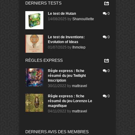
DERNIERS TESTS
Le test de Hutan
0
14/08/2025
by
Shanouillette
Le test de Inventions:
0
Evolution of Ideas
01/07/2025
by
Ihmotep
RÈGLES EXPRESS
Règle express : fiche
0
résumé du jeu Twilight
Inscription
30/11/2022
by
mattravel
Règle express : fiche
0
résumé du jeu Lorenzo Le
magnifique
04/11/2022
by
mattravel
DERNIERS AVIS DES MEMBRES