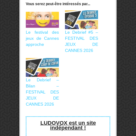
Vous serez peut-être intéressés par...
Le festival des
Le Debrief #5 –
jeux de Cannes
FESTIVAL DES
approche
JEUX DE
CANNES 2026
Le Debrief –
Bilan –
FESTIVAL DES
JEUX DE
CANNES 2026
LUDOVOX est un site
indépendant !