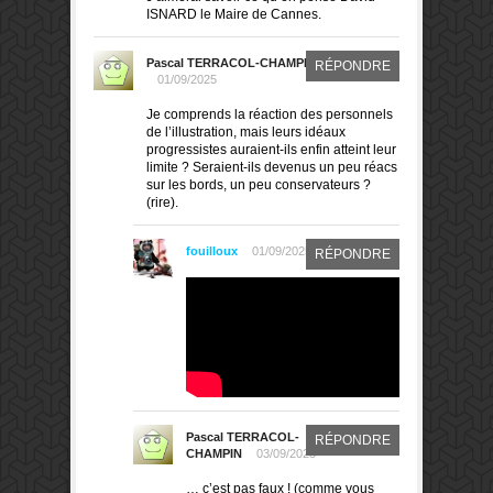
ISNARD le Maire de Cannes.
Pascal TERRACOL-CHAMPIN
RÉPONDRE
01/09/2025
Je comprends la réaction des personnels
de l’illustration, mais leurs idéaux
progressistes auraient-ils enfin atteint leur
limite ? Seraient-ils devenus un peu réacs
sur les bords, un peu conservateurs ?
(rire).
fouilloux
01/09/2025
RÉPONDRE
Pascal TERRACOL-
RÉPONDRE
CHAMPIN
03/09/2025
… c’est pas faux ! (comme vous