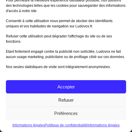
Pour permettre la meilleure expérience utilisateur possible, nus utilisons
Et oui nous ne pouvions pas partir sans
des technologies telles que les cookies pour sauvegarder des informations
notre boite de Pathfinder JCE.
Le jeu
cartonne déjà aux States depuis un
d'accès à notre site.
moment et nous guettions sa sortie depuis
des mois… La voici la voilà en français !
Consentir à cette utilisation nous permet de stocker des identifiants
Nous avons déjà fait la première partie du
uniques et vos habitudes de navigation sur Ludovox.fr.
niveau zéro. Premières impressions :
sympa, mais trop facile. Il va falloir voir ce
Refuser cette utilisation peut dégrader l'affichage du site ou de ses
qu'il se passe aux niveaux supérieurs !
fonctions.
Un drôle d'accent
Etant fortement engagé contre la publicité non sollicitée, Ludovox ne fait
aucun usage marketing, publicitaire ou de profilage ciblé sur ces données.
Le scorpion masqué !
Nos seules statistiques de visite sont intégralement anonymisées.
Accepter
Refuser
Préférences
Informations légales
Politique de confidentialité
Informations légales