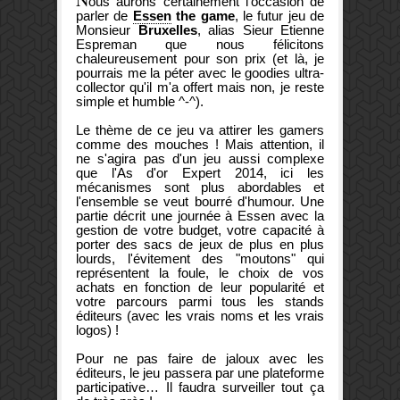
ous aurons certainement l'occasion de
parler de
Essen
the game
, le futur jeu de
Monsieur
Bruxelles
, alias Sieur Etienne
Espreman que nous félicitons
chaleureusement pour son prix (et là, je
pourrais me la péter avec le goodies ultra-
collector qu'il m'a offert mais non, je reste
simple et humble ^-^).
Le thème de ce jeu va attirer les gamers
comme des mouches ! Mais attention, il
ne s'agira pas d'un jeu aussi complexe
que l'As d'or Expert 2014, ici les
mécanismes sont plus abordables et
l'ensemble se veut bourré d'humour. Une
partie décrit une journée à Essen avec la
gestion de votre budget, votre capacité à
porter des sacs de jeux de plus en plus
lourds, l'évitement des "moutons" qui
représentent la foule, le choix de vos
achats en fonction de leur popularité et
votre parcours parmi tous les stands
éditeurs (avec les vrais noms et les vrais
logos) !
Pour ne pas faire de jaloux avec les
éditeurs, le jeu passera par une plateforme
participative… Il faudra surveiller tout ça