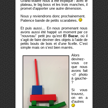
Grand Maitre nous a été expliqué : avec le
plateau, le big boss et les trois manches, il
promet d'apporter une autre dimension.
Nous y reviendrons donc prochainement.
Patience bande de petits scarabées.
Et puis aussi… En nous promenant nous
avons aussi été happé un moment par ce
"nouveau" petit jeu qu'est
El Bazar
, où il
s'agit de faire deviner des objets à l'aide de
petits bouts de bois et d'une ficelle. C'est
simple mais on s'est bien marrés.
Alors
devinez-
vous ce
que nous
avons fait
-cf photo
à gauche-
?
Si vous
trouvez,
on en a
d'autres