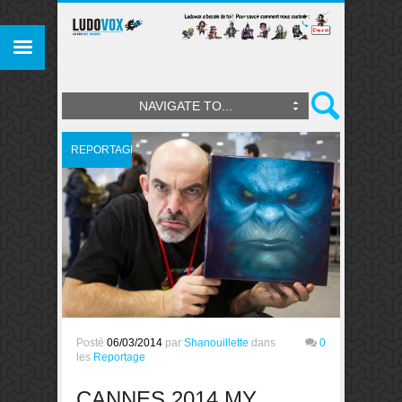
NAVIGATE TO...
REPORTAGE
Posté
06/03/2014
par
Shanouillette
dans
0
les
Reportage
CANNES 2014 MY