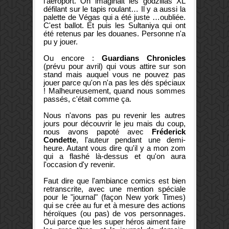
l'aéroport. On imaginait les godzillas XL
défilant sur le tapis roulant… Il y a aussi la
palette de Végas qui a été juste …oubliée.
C'est ballot. Et puis les Sultaniya qui ont
été retenus par les douanes. Personne n'a
pu y jouer.
Ou encore :
Guardians Chronicles
(prévu pour avril) qui vous attire sur son
stand mais auquel vous ne pouvez pas
jouer parce qu'on n'a pas les dés spéciaux
! Malheureusement, quand nous sommes
passés, c'était comme ça.
Nous n'avons pas pu revenir les autres
jours pour découvrir le jeu mais du coup,
nous avons papoté avec
Fréderick
Condette
, l'auteur pendant une demi-
heure. Autant vous dire qu'il y a mon zom
qui a flashé là-dessus et qu'on aura
l'occasion d'y revenir.
Faut dire que l'ambiance comics est bien
retranscrite, avec une mention spéciale
pour le "journal" (façon New york Times)
qui se crée au fur et à mesure des actions
héroïques (ou pas) de vos personnages.
Oui parce que les super héros aiment faire