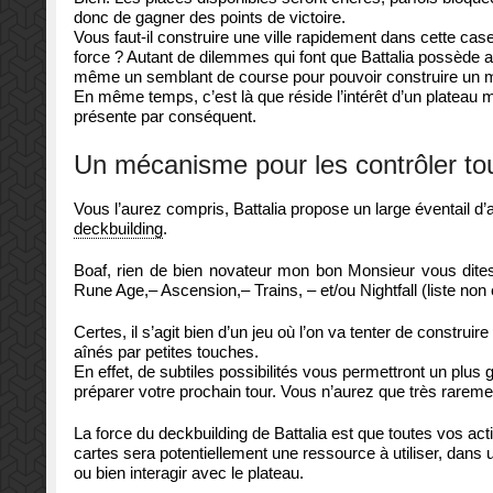
donc de gagner des points de victoire.
Vous faut-il construire une ville rapidement dans cette cas
force ? Autant de dilemmes qui font que Battalia possède a
même un semblant de course pour pouvoir construire un ma
En même temps, c’est là que réside l’intérêt d’un plateau me 
présente par conséquent.
Un mécanisme pour les contrôler to
Vous l’aurez compris, Battalia propose un large éventail d’
deckbuilding
.
Boaf, rien de bien novateur mon bon Monsieur vous dites
Rune Age,– Ascension,– Trains, – et/ou Nightfall (liste non e
Certes, il s’agit bien d’un jeu où l’on va tenter de construi
aînés par petites touches.
En effet, de subtiles possibilités vous permettront un plus g
préparer votre prochain tour. Vous n’aurez que très raremen
La force du deckbuilding de Battalia est que toutes vos ac
cartes sera potentiellement une ressource à utiliser, dans 
ou bien interagir avec le plateau.