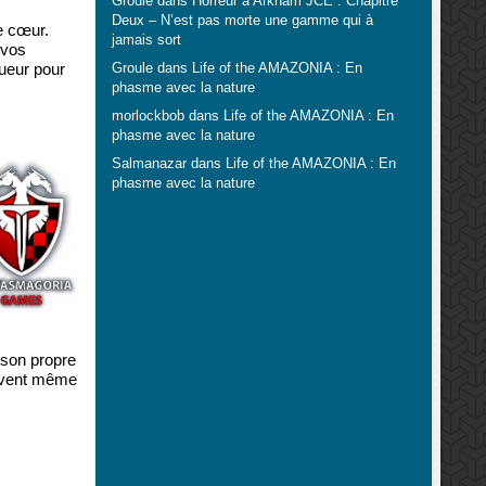
Groule
dans
Horreur à Arkham JCE : Chapitre
Deux – N’est pas morte une gamme qui à
e cœur.
jamais sort
 vos
ueur pour
Groule
dans
Life of the AMAZONIA : En
phasme avec la nature
morlockbob
dans
Life of the AMAZONIA : En
phasme avec la nature
Salmanazar
dans
Life of the AMAZONIA : En
phasme avec la nature
 son propre
peuvent même