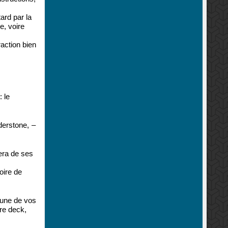
ard par la
e, voire
raction bien
 le
derstone, –
uera de ses
oire de
cune de vos
tre deck,