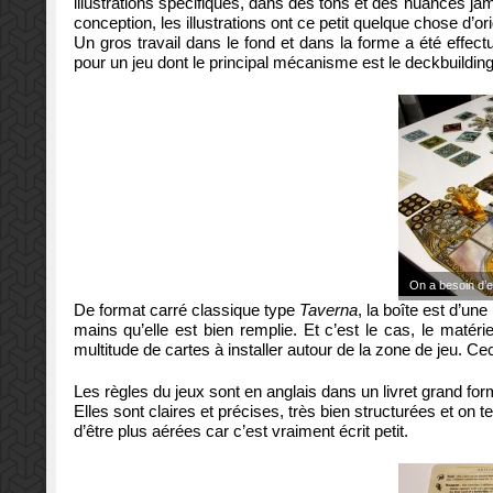
illustrations spécifiques, dans des tons et des nuances ja
conception, les illustrations ont ce petit quelque chose d’orig
Un gros travail dans le fond et dans la forme a été effec
pour un jeu dont le principal mécanisme est le deckbuilding
On a besoin d’e
De format carré classique type
Taverna
, la boîte est d’un
mains qu’elle est bien remplie. Et c’est le cas, le matér
multitude de cartes à installer autour de la zone de jeu. Cec
Les règles du jeux sont en anglais dans un livret grand fo
Elles sont claires et précises, très bien structurées et on
d’être plus aérées car c’est vraiment écrit petit.