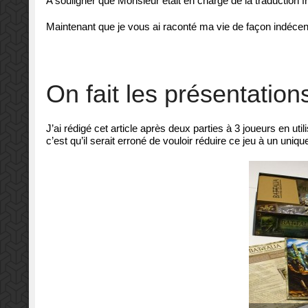
A souligner que Monsieur était en charge de la traduction f
Maintenant que je vous ai raconté ma vie de façon indécente
On fait les présentation
J’ai rédigé cet article après deux parties à 3 joueurs en uti
c’est qu’il serait erroné de vouloir réduire ce jeu à un uni