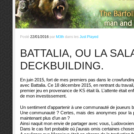
Posté
22/01/2016
par
M3th
dans les
Just Played
BATTALIA, OU LA SA
DECKBUILDING.
En juin 2015, fort de mes premiers pas dans le crowfundin
avec Battalia. Ce 18 décembre 2015, en rentrant du travail,
premier jeu en provenance de KS était là. L’attente était enfi
de mon investissement.
Un sentiment d’appartenir à une communauté de joueurs béni
Une communauté ? Certes, mais des anonymes pour la plu
maintenant plus d’un an ?
Ainsi naquit mon envie de partager avec vous, Ludovoxiens
Dans le cas fort probable où j’aurais omis certaines choses