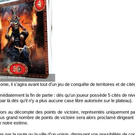
gneur Ambrardent.
 il s’agira avant tout d’un jeu de conquête de territoires et de cité
diatement la fin de partie : dès qu’un joueur possède 5 cités de niv
ar là dès qu’il n’y a plus aucune case libre autorisée sur le plateau).
 alors au décompte des points de victoire, représentés uniquement pa
plus grand nombre de points de victoire sera alors proclamé dirigeant 
e notre estime.
 par la route ou la ville d’un voisin, diminuant vos possibilités de co