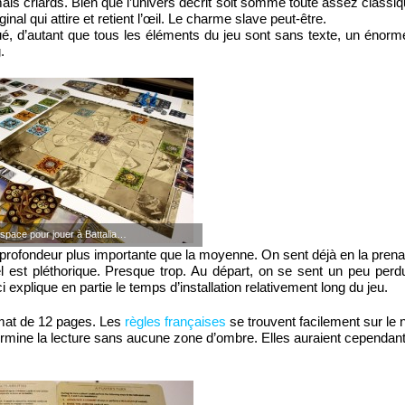
mais criards. Bien que l’univers décrit soit somme toute assez classi
inal qui attire et retient l’œil. Le charme slave peut-être.
tué, d’autant que tous les éléments du jeu sont sans texte, un énor
.
space pour jouer à Battalia…
e profondeur plus importante que la moyenne. On sent déjà en la prena
iel est pléthorique. Presque trop. Au départ, on se sent un peu perd
i explique en partie le temps d’installation relativement long du jeu.
rmat de 12 pages. Les
règles françaises
se trouvent facilement sur le n
 termine la lecture sans aucune zone d’ombre. Elles auraient cependan