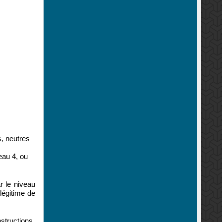
s, neutres
eau 4, ou
r le niveau
légitime de
nstructions,