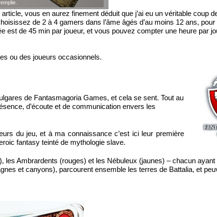
remplie.
rticle, vous en aurez finement déduit que j’ai eu un véritable coup d
 choisissez de 2 à 4 gamers dans l’âme âgés d’au moins 12 ans, pour
 est de 45 min par joueur, et vous pouvez compter une heure par jo
les ou des joueurs occasionnels.
Bulgares de Fantasmagoria Games, et cela se sent. Tout au
résence, d’écoute et de communication envers les
eurs du jeu, et à ma connaissance c’est ici leur première
eroic fantasy teinté de mythologie slave.
s), les Ambrardents (rouges) et les Nébuleux (jaunes) – chacun ayant
montagnes et canyons), parcourent ensemble les terres de Battalia, et 