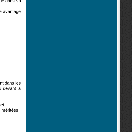
que dans sa
me avantage
nt dans les
u devant la
et.
t méritées