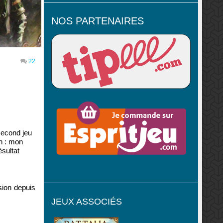
NOS PARTENAIRES
22
second jeu
on : mon
ésultat
sion depuis
JEUX ASSOCIÉS