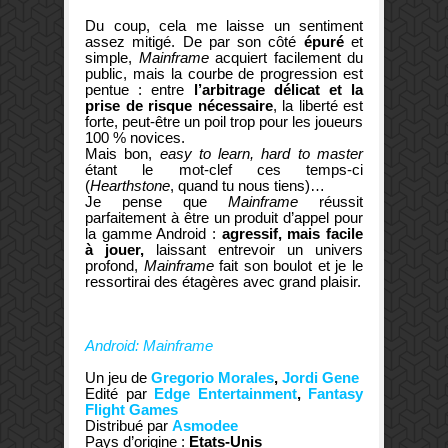
Du coup, cela me laisse un sentiment
assez mitigé. De par son côté
épuré
et
simple,
Mainframe
acquiert facilement du
public, mais la courbe de progression est
pentue : entre
l’arbitrage délicat et la
prise de risque nécessaire
, la liberté est
forte, peut-être un poil trop pour les joueurs
100 % novices.
Mais bon,
easy to learn, hard to master
étant le mot-clef ces temps-ci
(
Hearthstone
, quand tu nous tiens)…
Je pense que
Mainframe
réussit
parfaitement à être un produit d’appel pour
la gamme Android :
agressif, mais facile
à jouer,
laissant entrevoir un univers
profond,
Mainframe
fait son boulot et je le
ressortirai des étagères avec grand plaisir.
Android: Mainframe
Un jeu de
Gregorio Morales
,
Jordi Gene
Edité par
Edge Entertainment
,
Fantasy
Flight Games
Distribué par
Asmodee
Pays d’origine :
Etats-Unis