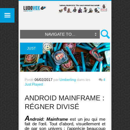
NAVIGATE TO...
JUST
PLAYED
Posté
06/02/2017
par
Umberling
dans les
4
Just Played
ANDROID MAINFRAME :
RÉGNER DIVISÉ
A
ndroid: Mainframe
est un jeu qui me
fait de l’œil. Tout d’abord, visuellement et
de par son univers : j’apprécie beaucoup