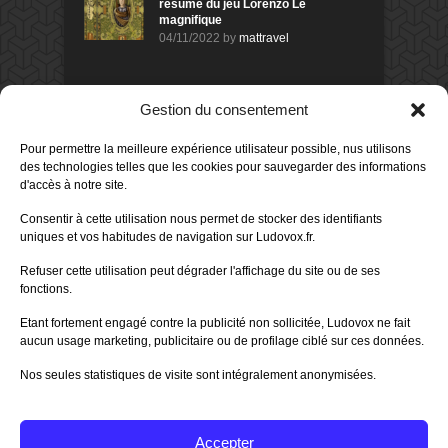
résumé du jeu Lorenzo Le
magnifique
04/11/2022
by
mattravel
DERNIERS AVIS DES MEMBRES
Gestion du consentement
60%
Avis de
morlockbob
Pour permettre la meilleure expérience utilisateur possible, nus utilisons
Sur le jeu Collect!
des technologies telles que les cookies pour sauvegarder des informations
Publié le
il y a 1 jour
d'accès à notre site.
80%
Consentir à cette utilisation nous permet de stocker des identifiants
Avis de
morlockbob
uniques et vos habitudes de navigation sur Ludovox.fr.
Sur le jeu Detective Box - Ciao
Bella
Refuser cette utilisation peut dégrader l'affichage du site ou de ses
Publié le
il y a 3 jours
fonctions.
80%
Avis de
morlockbob
Etant fortement engagé contre la publicité non sollicitée, Ludovox ne fait
Sur le jeu Detective Box - Ciao
Bella
aucun usage marketing, publicitaire ou de profilage ciblé sur ces données.
Publié le
il y a 3 jours
Nos seules statistiques de visite sont intégralement anonymisées.
70%
Avis de
morlockbob
Sur le jeu Aeterna
Publié le
il y a 4 jours
Accepter