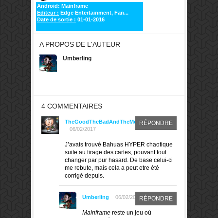
Android: Mainframe
Editeur :
Edge Entertainment, Fan...
Date de sortie :
01-01-2016
A PROPOS DE L'AUTEUR
Umberling
4 COMMENTAIRES
TheGoodTheBadAndTheMeeple
RÉPONDRE
06/02/2017
J’avais trouvé Bahuas HYPER chaotique
suite au tirage des cartes, pouvant tout
changer par pur hasard. De base celui-ci
me rebute, mais cela a peut etre été
corrigé depuis.
Umberling
06/02/2017
RÉPONDRE
Mainframe
reste un jeu où