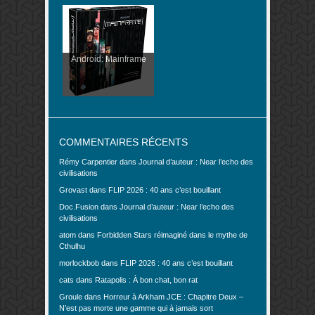
Android: Mainframe
COMMENTAIRES RÉCENTS
Rémy Carpentier
dans
Journal d’auteur : Near l’echo des
civilisations
Grovast
dans
FLIP 2026 : 40 ans c’est bouillant
Doc.Fusion
dans
Journal d’auteur : Near l’echo des
civilisations
atom
dans
Forbidden Stars réimaginé dans le mythe de
Cthulhu
morlockbob
dans
FLIP 2026 : 40 ans c’est bouillant
cats
dans
Ratapolis : À bon chat, bon rat
Groule
dans
Horreur à Arkham JCE : Chapitre Deux –
N’est pas morte une gamme qui à jamais sort