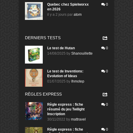
Quebec chez Spielworxx
0
en 2026
il y a 2 jours
par
atom
DERNIERS TESTS
Le test de Hutan
0
14/08/2025
by
Shanouillette
Le test de Inventions:
0
Evolution of Ideas
01/07/2025
by
Ihmotep
RÈGLES EXPRESS
Règle express : fiche
0
résumé du jeu Twilight
Inscription
30/11/2022
by
mattravel
Règle express : fiche
0