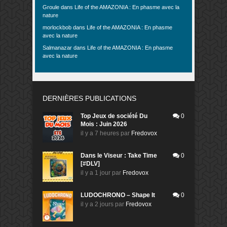
Groule
dans
Life of the AMAZONIA : En phasme avec la
nature
morlockbob
dans
Life of the AMAZONIA : En phasme
avec la nature
Salmanazar
dans
Life of the AMAZONIA : En phasme
avec la nature
DERNIÈRES PUBLICATIONS
Top Jeux de société Du
0
Mois : Juin 2026
il y a 7 heures
par
Fredovox
Dans le Viseur : Take Time
0
[#DLV]
il y a 1 jour
par
Fredovox
LUDOCHRONO – Shape It
0
il y a 2 jours
par
Fredovox