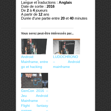
Langue et traductions :
Anglais
Date de sortie :
2016
De
2
à
4
joueurs
A partir de
12
ans
Durée d’une partie entre
20
et
40
minutes
Vous serez peut-être intéressés par...
Android:
LUDOCHRONO
Mainframe, entre
– Android
go et hacking
mainframe
GenCon 2016 –
Jeu Android
Mainframe –
Flight fantasy
games –