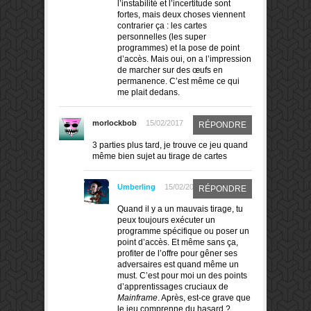
l’instabilité et l’incertitude sont
fortes, mais deux choses viennent
contrarier ça : les cartes
personnelles (les super
programmes) et la pose de point
d’accès. Mais oui, on a l’impression
de marcher sur des œufs en
permanence. C’est même ce qui
me plait dedans.
morlockbob
15/02/2017
RÉPONDRE
3 parties plus tard, je trouve ce jeu quand
même bien sujet au tirage de cartes
Umberling
15/02/2017
RÉPONDRE
Quand il y a un mauvais tirage, tu
peux toujours exécuter un
programme spécifique ou poser un
point d’accès. Et même sans ça,
profiter de l’offre pour gêner ses
adversaires est quand même un
must. C’est pour moi un des points
d’apprentissages cruciaux de
Mainframe
. Après, est-ce grave que
le jeu comprenne du hasard ?