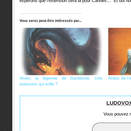
espérons que l'extension sera là pour Cannes…" Et oui no
Vous serez peut-être intéressés par...
Andor, la légende de Gardétoile. Une
Andor, de l’
extension qui brille ?
LUDOVOX e
Vous pouvez no