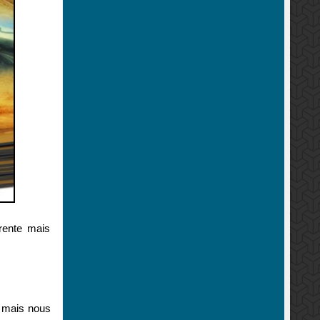
rente mais
, mais nous