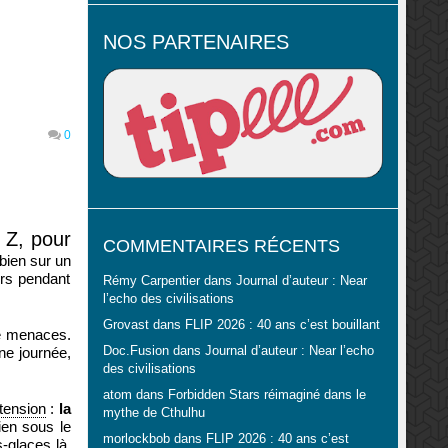
NOS PARTENAIRES
0
à Z, pour
COMMENTAIRES RÉCENTS
 bien sur un
urs pendant
Rémy Carpentier
dans
Journal d’auteur : Near
l’echo des civilisations
Grovast
dans
FLIP 2026 : 40 ans c’est bouillant
de menaces.
ne journée,
Doc.Fusion
dans
Journal d’auteur : Near l’echo
des civilisations
atom
dans
Forbidden Stars réimaginé dans le
tension
:
la
mythe de Cthulhu
ien sous le
morlockbob
dans
FLIP 2026 : 40 ans c’est
-glaces là,