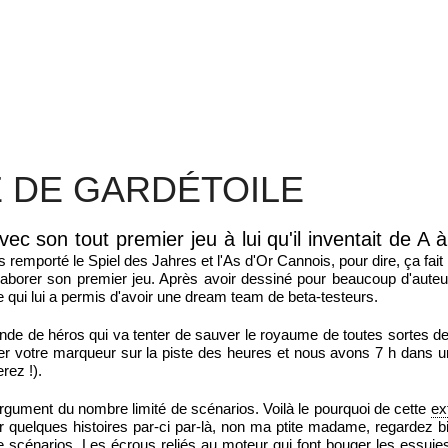
E DE GARDÉTOILE
vec son tout premier jeu à lui qu'il inventait de A 
urs remporté le Spiel des Jahres et l'As d'Or Cannois, pour dire, ça fait
élaborer son premier jeu. Après avoir dessiné pour beaucoup d'aute
e qui lui a permis d'avoir une dream team de beta-testeurs.
nde de héros qui va tenter de sauver le royaume de toutes sortes 
er votre marqueur sur la piste des heures et nous avons 7 h dans u
rez !).
argument du nombre limité de scénarios. Voilà le pourquoi de cette
ex
er quelques histoires par-ci par-là, non ma ptite madame, regardez b
e scénarios. Les écrous reliés au moteur qui font bouger les essuies