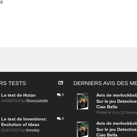
l.
RS TESTS
DERNIERS AVIS DES 
Le test de Hutan
0
Avis de
morlockbo
14/08/2025
by
Shanouillette
Sur le jeu Detective
Ciao Bella
Publié le
il y a 22 heure
Le test de Inventions:
0
Avis de
morlockbo
Evolution of Ideas
Sur le jeu Detective
01/07/2025
by
Ihmotep
Ciao Bella