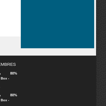
MEMBRES
80%
b
 Box -
s
80%
b
 Box -