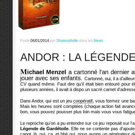
Posté
06/01/2014
par
Shanouillette
dans les
News
ANDOR : LA LÉGEND
M
ichael Menzel
a cartonné l'an dernier a
jouer avec ses enfants.
Cartonné, oui, il a d'aille
CV quand même. Faut dire qu'il était bien entouré pour 
plusieurs années, il avait à dispo un sacré carnet d'adress
Dans Andor, qui est un jeu
coopératif
, vous formez une ba
Mais les heures sont comptées (chaque action fait avanc
bon, vous pouvez pousser plus loin mais vous vous fatigue
Le reproche qu'on a pu entendre sur ce jeu reposait sur l'
Légende de Gardétoile
. Elle ne se contente pas d'ajout
capot, là, oui, ça, et bhé oui, nous avons un générateur d