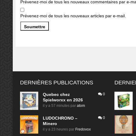
Prévenez-moi de tous les nouveaux commentaires par e-mai
Prévenez-moi de tous les nouveaux articles par e-mail.
DERNIÈRES PUBLICATIONS
DERNIE
Quebec chez
0
Spielworxx en 2026
il y a 57 minutes
par
atom
LUDOCHRONO –
0
Minero
il y a 23 heures
par
Fredovox