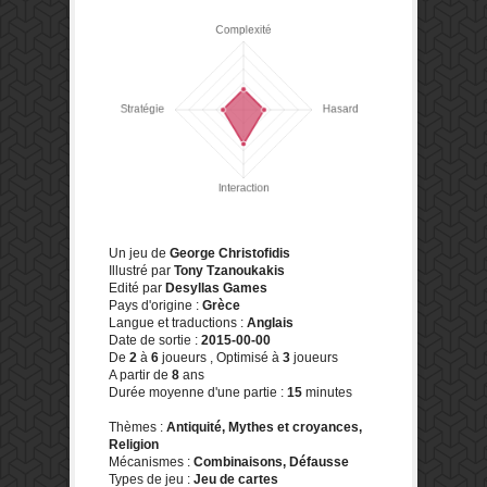
Un jeu de
George Christofidis
Illustré par
Tony Tzanoukakis
Edité par
Desyllas Games
Pays d'origine :
Grèce
Langue et traductions :
Anglais
Date de sortie :
2015-00-00
De
2
à
6
joueurs , Optimisé à
3
joueurs
A partir de
8
ans
Durée moyenne d'une partie :
15
minutes
Thèmes :
Antiquité, Mythes et croyances,
Religion
Mécanismes :
Combinaisons, Défausse
Types de jeu :
Jeu de cartes