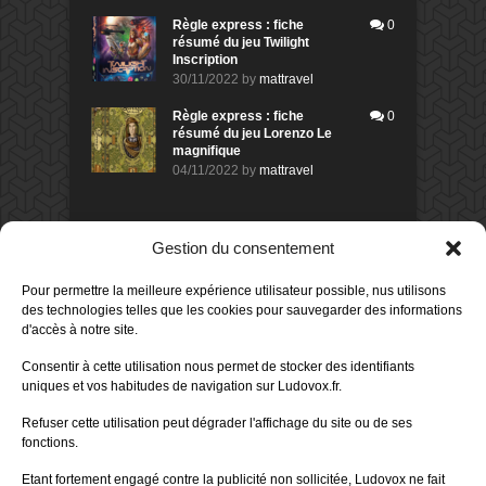
Règle express : fiche
0
résumé du jeu Twilight
Inscription
30/11/2022
by
mattravel
Règle express : fiche
0
résumé du jeu Lorenzo Le
magnifique
04/11/2022
by
mattravel
DERNIERS AVIS DES MEMBRES
Gestion du consentement
60%
Avis de
morlockbob
Pour permettre la meilleure expérience utilisateur possible, nus utilisons
Sur le jeu Collect!
des technologies telles que les cookies pour sauvegarder des informations
Publié le
il y a 3 heures
d'accès à notre site.
80%
Avis de
morlockbob
Consentir à cette utilisation nous permet de stocker des identifiants
Sur le jeu Detective Box - Ciao
uniques et vos habitudes de navigation sur Ludovox.fr.
Bella
Publié le
il y a 1 jour
Refuser cette utilisation peut dégrader l'affichage du site ou de ses
fonctions.
80%
Avis de
morlockbob
Sur le jeu Detective Box - Ciao
Etant fortement engagé contre la publicité non sollicitée, Ludovox ne fait