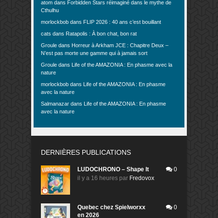
atom
dans
Forbidden Stars réimaginé dans le mythe de
Cthulhu
morlockbob
dans
FLIP 2026 : 40 ans c’est bouillant
cats
dans
Ratapolis : À bon chat, bon rat
Groule
dans
Horreur à Arkham JCE : Chapitre Deux –
N’est pas morte une gamme qui à jamais sort
Groule
dans
Life of the AMAZONIA : En phasme avec la
nature
morlockbob
dans
Life of the AMAZONIA : En phasme
avec la nature
Salmanazar
dans
Life of the AMAZONIA : En phasme
avec la nature
DERNIÈRES PUBLICATIONS
LUDOCHRONO – Shape It
0
il y a 16 heures
par
Fredovox
Quebec chez Spielworxx
0
en 2026