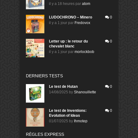
il y a 18 heures
par
atom
LUDOCHRONO – Minero
0
il y a 1 jour
par
Fredovox
Letter up : le retour du
0
chevalet blanc
il y a 1 jour
par
morlockbob
DERNIERS TESTS
Le test de Hutan
0
14/08/2025
by
Shanouillette
Le test de Inventions:
0
Evolution of Ideas
01/07/2025
by
Ihmotep
RÈGLES EXPRESS