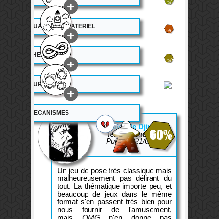
6.5
QUALITE DU MATERIEL
12.5
THEME
11.5
DUREE DE VIE
MECANISMES
L'avis de Djinn42
60%
Testeur Ludovox.fr
Publié le 21/03/2016
Un jeu de pose très classique mais
malheureusement pas délirant du
tout. La thématique importe peu, et
beaucoup de jeux dans le même
format s'en passent très bien pour
nous fournir de l'amusement,
mais
OMG
n'en donne pas