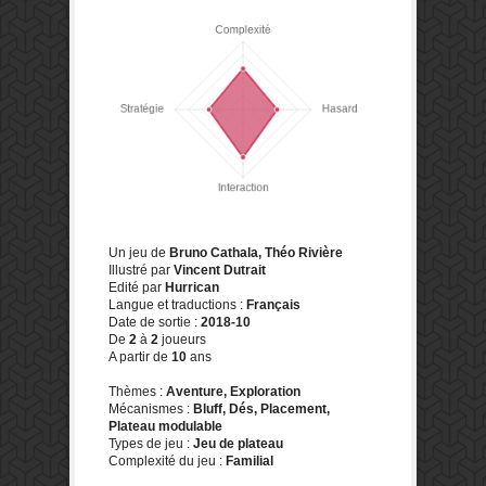
Un jeu de
Bruno Cathala, Théo Rivière
Illustré par
Vincent Dutrait
Edité par
Hurrican
Langue et traductions :
Français
Date de sortie :
2018-10
De
2
à
2
joueurs
A partir de
10
ans
Thèmes :
Aventure, Exploration
Mécanismes :
Bluff, Dés, Placement,
Plateau modulable
Types de jeu :
Jeu de plateau
Complexité du jeu :
Familial