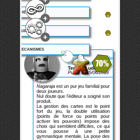
12
THEME
13
DUREE DE VIE
MECANISMES
L'avis de
70%
morlockbob
Testeur Ludovox.fr
Publié le 05/06/2019
Nagaraja
est un pur jeu familial pour
deux joueurs.
Nul doute que l'éditeur a soigné son
produit.
La gestion des cartes est le point
fort du jeu, la double utilisation
(points de force ou points pour
activer les pouvoirs) impose des
choix qui semblent difficiles, ce qui
vous pousse à une petite
gymnastique mentale. La pose des