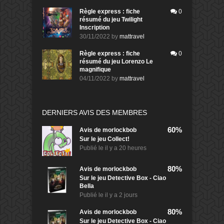
Règle express : fiche
0
résumé du jeu Twilight
Inscription
30/11/2022
by
mattravel
Règle express : fiche
0
résumé du jeu Lorenzo Le
magnifique
04/11/2022
by
mattravel
DERNIERS AVIS DES MEMBRES
60%
Avis de
morlockbob
Sur le jeu Collect!
Publié le
il y a 20 heures
80%
Avis de
morlockbob
Sur le jeu Detective Box - Ciao
Bella
Publié le
il y a 2 jours
80%
Avis de
morlockbob
Sur le jeu Detective Box - Ciao