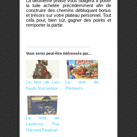
La deuxième phase vous obligera à poser
la tuile achetée précédemment afin de
construire des chemins débloquant bonus
et trésors sur votre plateau personnel. Tout
cela pour, bien sûr, gagner des points et
remporter la partie.
Vous serez peut-être intéressés par...
Le test de Les
Le test de
hauts fourneaux
Pioneers
Le test de
Lanterns: The
Harvest Festival