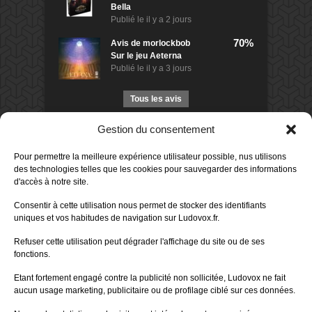
Bella
Publié le
il y a 2 jours
70%
Avis de
morlockbob
Sur le jeu Aeterna
Publié le
il y a 3 jours
Tous les avis
Gestion du consentement
Charte Editeur
|
Nos Partenaires
| Fat Media © 2013 All
Rights Reserved |
Nous contacter
|
Informations légales
|
Pour permettre la meilleure expérience utilisateur possible, nus utilisons
Politique de confidentialité
|
CGU App Ludovox
des technologies telles que les cookies pour sauvegarder des informations
d'accès à notre site.
Consentir à cette utilisation nous permet de stocker des identifiants
uniques et vos habitudes de navigation sur Ludovox.fr.
Refuser cette utilisation peut dégrader l'affichage du site ou de ses
fonctions.
Etant fortement engagé contre la publicité non sollicitée, Ludovox ne fait
aucun usage marketing, publicitaire ou de profilage ciblé sur ces données.