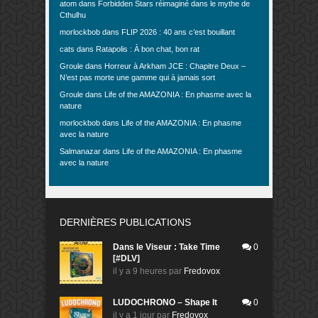
atom
dans
Forbidden Stars réimaginé dans le mythe de
Cthulhu
morlockbob
dans
FLIP 2026 : 40 ans c’est bouillant
cats
dans
Ratapolis : À bon chat, bon rat
Groule
dans
Horreur à Arkham JCE : Chapitre Deux –
N’est pas morte une gamme qui à jamais sort
Groule
dans
Life of the AMAZONIA : En phasme avec la
nature
morlockbob
dans
Life of the AMAZONIA : En phasme
avec la nature
Salmanazar
dans
Life of the AMAZONIA : En phasme
avec la nature
DERNIÈRES PUBLICATIONS
Dans le Viseur : Take Time
0
[#DLV]
il y a 9 heures
par
Fredovox
LUDOCHRONO – Shape It
0
il y a 1 jour
par
Fredovox