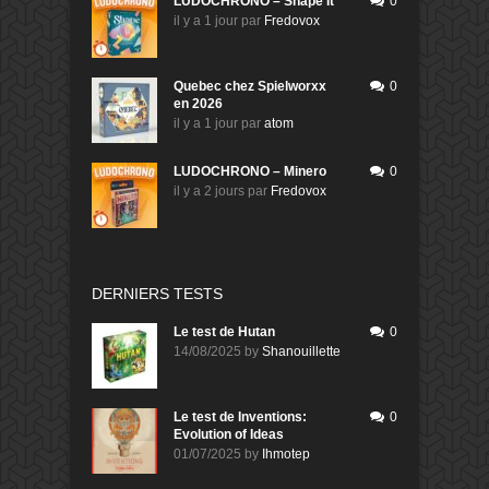
LUDOCHRONO – Shape It
0
il y a 1 jour
par
Fredovox
Quebec chez Spielworxx
0
en 2026
il y a 1 jour
par
atom
LUDOCHRONO – Minero
0
il y a 2 jours
par
Fredovox
DERNIERS TESTS
Le test de Hutan
0
14/08/2025
by
Shanouillette
Le test de Inventions:
0
Evolution of Ideas
01/07/2025
by
Ihmotep