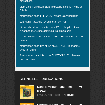
civilisations
atom
dans
Forbidden Stars réimaginé dans le mythe de
Cthulhu
morlockbob
dans
FLIP 2026 : 40 ans c’est bouillant
cats
dans
Ratapolis : À bon chat, bon rat
Groule
dans
Horreur à Arkham JCE : Chapitre Deux –
N’est pas morte une gamme qui à jamais sort
Groule
dans
Life of the AMAZONIA : En phasme avec la
nature
morlockbob
dans
Life of the AMAZONIA : En phasme
avec la nature
Salmanazar
dans
Life of the AMAZONIA : En phasme
avec la nature
DERNIÈRES PUBLICATIONS
Dans le Viseur : Take Time
0
[#DLV]
il y a 20 heures
par
Fredovox