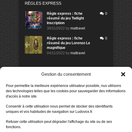
RÈGLES EXPRESS
Règle express : fiche
0
résumé du jeu Twilight
Inscription
30/11/2022
by
mattravel
Règle express : fiche
0
résumé du jeu Lorenzo Le
magnifique
04/11/2022
by
mattravel
DERNIERS AVIS DES MEMBRES
Gestion du consentement
60%
Avis de
morlockbob
Pour permettre la meilleure expérience utilisateur possible, nus utilisons
Sur le jeu Collect!
des technologies telles que les cookies pour sauvegarder des informations
Publié le
il y a 1 jour
d'accès à notre site.
80%
Consentir à cette utilisation nous permet de stocker des identifiants
Avis de
morlockbob
uniques et vos habitudes de navigation sur Ludovox.fr.
Sur le jeu Detective Box - Ciao
Bella
Refuser cette utilisation peut dégrader l'affichage du site ou de ses
Publié le
il y a 2 jours
fonctions.
80%
Avis de
morlockbob