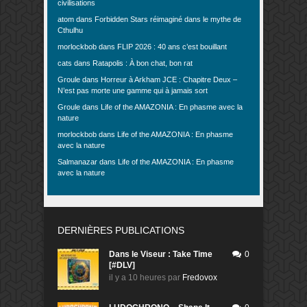
civilisations
atom
dans
Forbidden Stars réimaginé dans le mythe de
Cthulhu
morlockbob
dans
FLIP 2026 : 40 ans c’est bouillant
cats
dans
Ratapolis : À bon chat, bon rat
Groule
dans
Horreur à Arkham JCE : Chapitre Deux –
N’est pas morte une gamme qui à jamais sort
Groule
dans
Life of the AMAZONIA : En phasme avec la
nature
morlockbob
dans
Life of the AMAZONIA : En phasme
avec la nature
Salmanazar
dans
Life of the AMAZONIA : En phasme
avec la nature
DERNIÈRES PUBLICATIONS
Dans le Viseur : Take Time
0
[#DLV]
il y a 10 heures
par
Fredovox