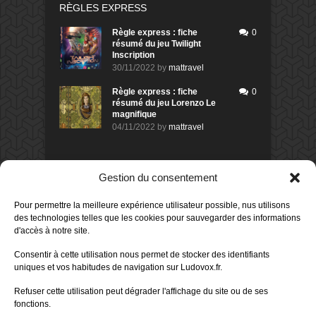
RÈGLES EXPRESS
Règle express : fiche
0
résumé du jeu Twilight
Inscription
30/11/2022
by
mattravel
Règle express : fiche
0
résumé du jeu Lorenzo Le
magnifique
04/11/2022
by
mattravel
DERNIERS AVIS DES MEMBRES
Gestion du consentement
60%
Avis de
morlockbob
Pour permettre la meilleure expérience utilisateur possible, nus utilisons
Sur le jeu Collect!
des technologies telles que les cookies pour sauvegarder des informations
Publié le
il y a 22 heures
d'accès à notre site.
80%
Consentir à cette utilisation nous permet de stocker des identifiants
Avis de
morlockbob
uniques et vos habitudes de navigation sur Ludovox.fr.
Sur le jeu Detective Box - Ciao
Bella
Refuser cette utilisation peut dégrader l'affichage du site ou de ses
Publié le
il y a 2 jours
fonctions.
80%
Avis de
morlockbob