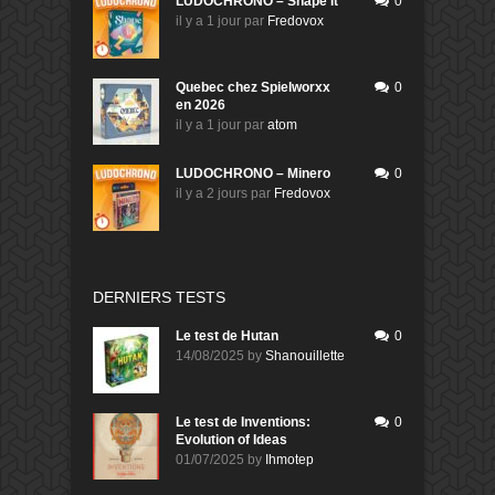
LUDOCHRONO – Shape It
0
il y a 1 jour
par
Fredovox
Quebec chez Spielworxx
0
en 2026
il y a 1 jour
par
atom
LUDOCHRONO – Minero
0
il y a 2 jours
par
Fredovox
DERNIERS TESTS
Le test de Hutan
0
14/08/2025
by
Shanouillette
Le test de Inventions:
0
Evolution of Ideas
01/07/2025
by
Ihmotep