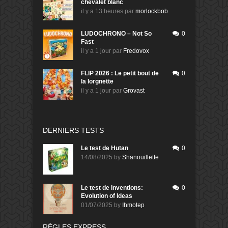
chevalet blanc
il y a 13 heures
par
morlockbob
LUDOCHRONO – Not So
0
Fast
il y a 1 jour
par
Fredovox
FLIP 2026 : Le petit bout de
0
la lorgnette
il y a 1 jour
par
Grovast
DERNIERS TESTS
Le test de Hutan
0
14/08/2025
by
Shanouillette
Le test de Inventions:
0
Evolution of Ideas
01/07/2025
by
Ihmotep
RÈGLES EXPRESS