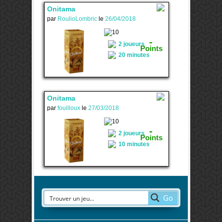
Onitama
par
RoulioLombric
le
26/04/2018
2
-
2 joueurs
Points
20 minutes
Onitama
par
fouilloux
le
27/03/2018
2
-
2 joueurs
Points
10 minutes
Go