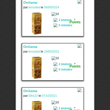
Onitama
par
terrystad
le
08/09/2024
2
-
2 joueurs
Points
0 minutes
Onitama
par
terrystad
le
19/05/2022
2
-
2 joueurs
Points
0 minutes
Onitama
par
Eths22
le
07/10/2021
2
-
2 joueurs