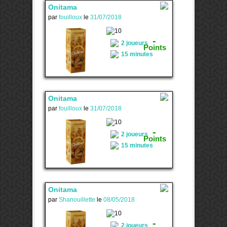
Onitama
par
fouilloux
le
31/07/2018
1
-
2 joueurs
Points
15 minutes
Onitama
par
fouilloux
le
31/07/2018
1
-
2 joueurs
Points
15 minutes
Onitama
par
Shanouillette
le
08/05/2018
1
-
2 joueurs