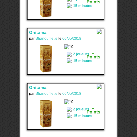
Points
15 minutes
Onitama
par
Shanouillette
le
06/05/2018
2
-
2 joueurs
Points
15 minutes
Onitama
par
Shanouillette
le
06/05/2018
1
-
2 joueurs
Points
15 minutes