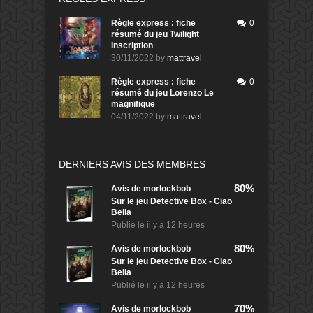
Règle express : fiche
0
résumé du jeu Twilight
Inscription
30/11/2022
by
mattravel
Règle express : fiche
0
résumé du jeu Lorenzo Le
magnifique
04/11/2022
by
mattravel
DERNIERS AVIS DES MEMBRES
80%
Avis de
morlockbob
Sur le jeu Detective Box - Ciao
Bella
Publié le
il y a 12 heures
80%
Avis de
morlockbob
Sur le jeu Detective Box - Ciao
Bella
Publié le
il y a 12 heures
70%
Avis de
morlockbob