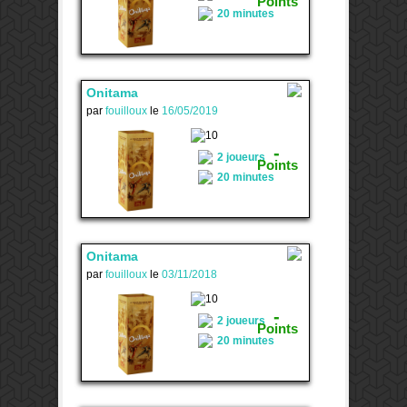
Points
20 minutes
Onitama
par
fouilloux
le
16/05/2019
2
-
2 joueurs
Points
20 minutes
Onitama
par
fouilloux
le
03/11/2018
2
-
2 joueurs
Points
20 minutes