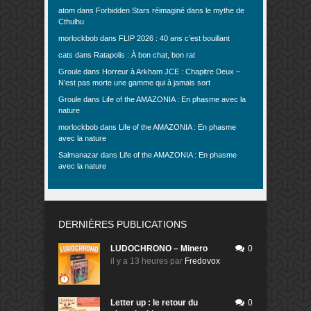
atom
dans
Forbidden Stars réimaginé dans le mythe de
Cthulhu
morlockbob
dans
FLIP 2026 : 40 ans c’est bouillant
cats
dans
Ratapolis : À bon chat, bon rat
Groule
dans
Horreur à Arkham JCE : Chapitre Deux –
N’est pas morte une gamme qui à jamais sort
Groule
dans
Life of the AMAZONIA : En phasme avec la
nature
morlockbob
dans
Life of the AMAZONIA : En phasme
avec la nature
Salmanazar
dans
Life of the AMAZONIA : En phasme
avec la nature
DERNIÈRES PUBLICATIONS
LUDOCHRONO – Minero
0
il y a 13 heures
par
Fredovox
Letter up : le retour du
0