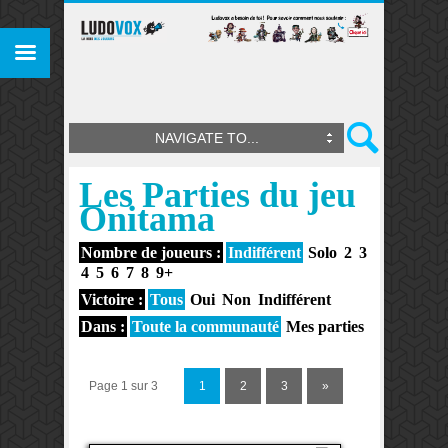
NAVIGATE TO...
Les Parties du jeu
Onitama
Nombre de joueurs :
Indifférent
Solo
2
3
4
5
6
7
8
9+
Victoire :
Tous
Oui
Non
Indifférent
Dans :
Toute la communauté
Mes parties
Page 1 sur 3
1
2
3
»