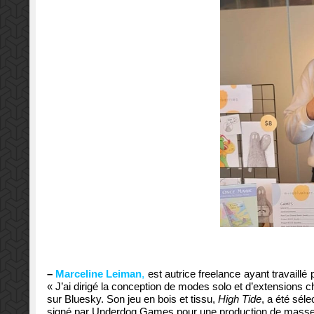
–
Marceline Leiman
,
est autrice freelance ayant travail
« J’ai dirigé la conception de modes solo et d’extensions che
sur Bluesky. Son jeu en bois et tissu,
High Tide
, a été sél
signé par Underdog Games pour une production de mass