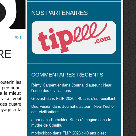
NOS PARTENAIRES
1
RE
COMMENTAIRES RÉCENTS
outenir les
Rémy Carpentier
dans
Journal d’auteur : Near
a personne,
l’echo des civilisations
 a le mieux
ts se veut
Grovast
dans
FLIP 2026 : 40 ans c’est bouillant
 des quatre
Doc.Fusion
dans
Journal d’auteur : Near l’echo
oyage à la
des civilisations
atom
dans
Forbidden Stars réimaginé dans le
mythe de Cthulhu
morlockbob
dans
FLIP 2026 : 40 ans c’est