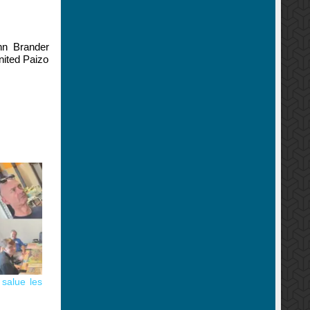
nn Brander
nited Paizo
salue les