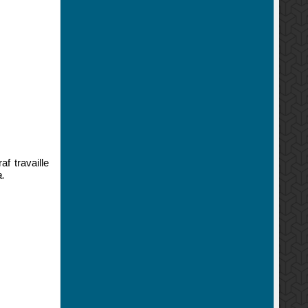
f travaille
.