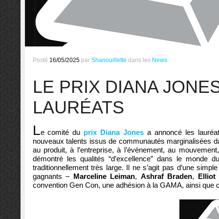
Posté
16/05/2025
par
Shanouillette
dans les
News
LE PRIX DIANA JONE
LAURÉATS
L
e comité du
prix Diana Jones
a annoncé les lauré
nouveaux talents issus de communautés marginalisées da
au produit, à l’entreprise, à l’événement, au mouvement
démontré les qualités “d’excellence” dans le monde d
traditionnellement très large. Il ne s’agit pas d’une si
gagnants –
Marceline Leiman
,
Ashraf Braden
,
Elliot
convention
Gen Con, une adhésion à la GAMA, ainsi que diver