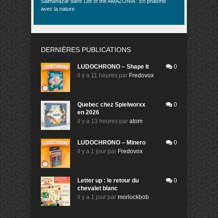
Salmanazar
dans
Life of the AMAZONIA : En phasme
avec la nature
DERNIÈRES PUBLICATIONS
LUDOCHRONO – Shape It
0
il y a 11 heures
par
Fredovox
Quebec chez Spielworxx
0
en 2026
il y a 13 heures
par
atom
LUDOCHRONO – Minero
0
il y a 1 jour
par
Fredovox
Letter up : le retour du
0
chevalet blanc
il y a 1 jour
par
morlockbob