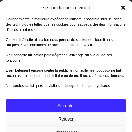
DERNIERS AVIS DES MEMBRES
Gestion du consentement
80%
Avis de
morlockbob
Pour permettre la meilleure expérience utilisateur possible, nus utilisons
Sur le jeu Detective Box - Ciao
des technologies telles que les cookies pour sauvegarder des informations
Bella
d'accès à notre site.
Publié le
il y a 1 jour
80%
Consentir à cette utilisation nous permet de stocker des identifiants
Avis de
morlockbob
uniques et vos habitudes de navigation sur Ludovox.fr.
Sur le jeu Detective Box - Ciao
Bella
Refuser cette utilisation peut dégrader l'affichage du site ou de ses
Publié le
il y a 1 jour
fonctions.
70%
Avis de
morlockbob
Etant fortement engagé contre la publicité non sollicitée, Ludovox ne fait
Sur le jeu Aeterna
aucun usage marketing, publicitaire ou de profilage ciblé sur ces données.
Publié le
il y a 2 jours
Nos seules statistiques de visite sont intégralement anonymisées.
80%
Avis de
groule
Sur le jeu Horreur à Arkham :
Le Jeu de
Publié le
il y a 6 jours
Accepter
Tous les avis
Refuser