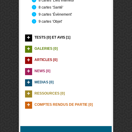
8 cartes ‘Lieu Intérieur'
8 cartes ‘Santé'
9 cartes ‘Évènement'
9 cartes ‘Objet'
TESTS [0] ET AVIS [1]
GALERIES [0]
ARTICLES [0]
NEWS [0]
MEDIAS [0]
RESSOURCES [0]
COMPTES RENDUS DE PARTIE [0]