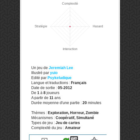
Un jeu de
Jeremiah Lee
Illustré par
yuio
Edité par
Psykeludique
Langue et traductions :
Français
Date de sortie :
05-2012
De
1
à
8
joueurs
A partir de
11
ans
Durée moyenne d'une partie :
20
minutes
Thèmes :
Exploration, Horreur, Zombie
Mécanismes :
Coopératif, Simultané
Types de jeu :
Jeu de cartes
Complexité du jeu :
Amateur