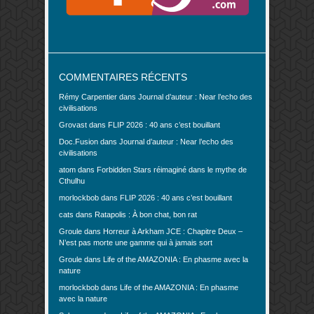
COMMENTAIRES RÉCENTS
Rémy Carpentier
dans
Journal d’auteur : Near l’echo des
civilisations
Grovast
dans
FLIP 2026 : 40 ans c’est bouillant
Doc.Fusion
dans
Journal d’auteur : Near l’echo des
civilisations
atom
dans
Forbidden Stars réimaginé dans le mythe de
Cthulhu
morlockbob
dans
FLIP 2026 : 40 ans c’est bouillant
cats
dans
Ratapolis : À bon chat, bon rat
Groule
dans
Horreur à Arkham JCE : Chapitre Deux –
N’est pas morte une gamme qui à jamais sort
Groule
dans
Life of the AMAZONIA : En phasme avec la
nature
morlockbob
dans
Life of the AMAZONIA : En phasme
avec la nature