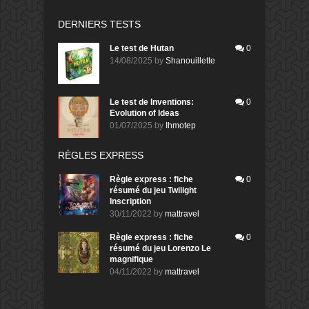
DERNIERS TESTS
Le test de Hutan
0
14/08/2025
by
Shanouillette
Le test de Inventions:
0
Evolution of Ideas
01/07/2025
by
Ihmotep
RÈGLES EXPRESS
Règle express : fiche
0
résumé du jeu Twilight
Inscription
30/11/2022
by
mattravel
Règle express : fiche
0
résumé du jeu Lorenzo Le
magnifique
04/11/2022
by
mattravel