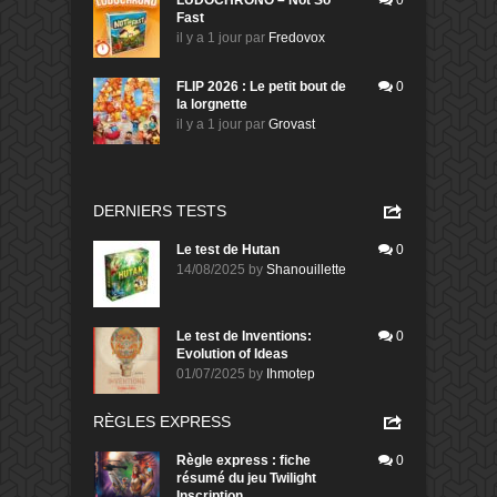
Fast
il y a 1 jour
par
Fredovox
FLIP 2026 : Le petit bout de
0
la lorgnette
il y a 1 jour
par
Grovast
DERNIERS TESTS
Le test de Hutan
0
14/08/2025
by
Shanouillette
Le test de Inventions:
0
Evolution of Ideas
01/07/2025
by
Ihmotep
RÈGLES EXPRESS
Règle express : fiche
0
résumé du jeu Twilight
Inscription