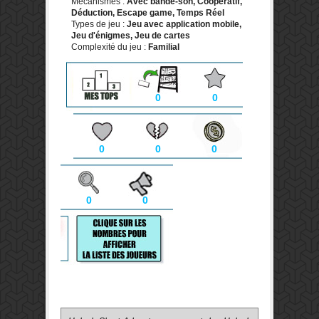
Mécanismes :
Avec bande-son, Coopératif,
Déduction, Escape game, Temps Réel
Types de jeu :
Jeu avec application mobile,
Jeu d'énigmes, Jeu de cartes
Complexité du jeu :
Familial
0
0
0
0
0
0
0