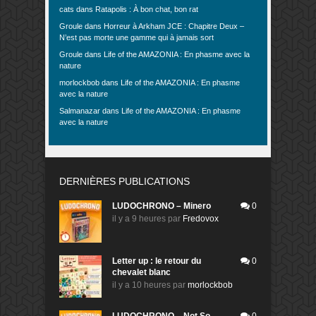
cats
dans
Ratapolis : À bon chat, bon rat
Groule
dans
Horreur à Arkham JCE : Chapitre Deux –
N’est pas morte une gamme qui à jamais sort
Groule
dans
Life of the AMAZONIA : En phasme avec la
nature
morlockbob
dans
Life of the AMAZONIA : En phasme
avec la nature
Salmanazar
dans
Life of the AMAZONIA : En phasme
avec la nature
DERNIÈRES PUBLICATIONS
LUDOCHRONO – Minero
0
il y a 9 heures
par
Fredovox
Letter up : le retour du
0
chevalet blanc
il y a 10 heures
par
morlockbob
LUDOCHRONO – Not So
0