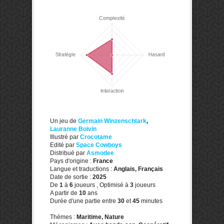
Un jeu de
Germain Winzenschtark
,
Lauranne Boivin
Illustré par
Crocotame
Edité par
Space Cowboys
Distribué par
Asmodee
Pays d'origine :
France
Langue et traductions :
Anglais, Français
Date de sortie :
2025
De
1
à
6
joueurs , Optimisé à
3
joueurs
A partir de
10
ans
Durée d'une partie entre
30
et
45
minutes
Thèmes :
Maritime, Nature