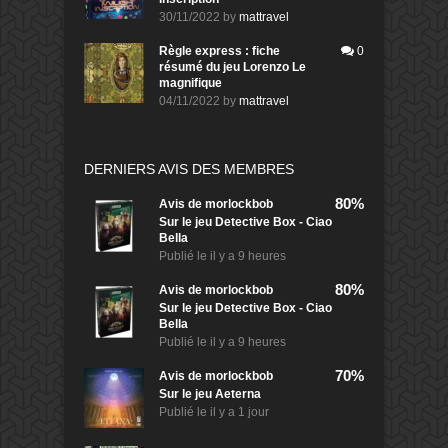
30/11/2022
by
mattravel
Règle express : fiche
0
résumé du jeu Lorenzo Le
magnifique
04/11/2022
by
mattravel
DERNIERS AVIS DES MEMBRES
80%
Avis de
morlockbob
Sur le jeu Detective Box - Ciao
Bella
Publié le
il y a 9 heures
80%
Avis de
morlockbob
Sur le jeu Detective Box - Ciao
Bella
Publié le
il y a 9 heures
70%
Avis de
morlockbob
Sur le jeu Aeterna
Publié le
il y a 1 jour