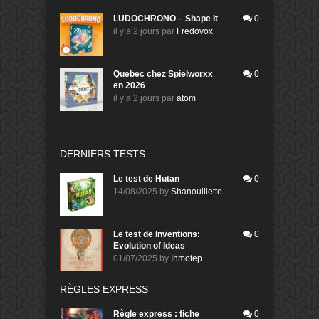
LUDOCHRONO – Shape It
0
il y a 2 jours
par
Fredovox
Quebec chez Spielworxx
0
en 2026
il y a 2 jours
par
atom
DERNIERS TESTS
Le test de Hutan
0
14/08/2025
by
Shanouillette
Le test de Inventions:
0
Evolution of Ideas
01/07/2025
by
Ihmotep
RÈGLES EXPRESS
Règle express : fiche
0