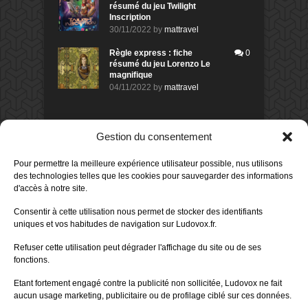
résumé du jeu Twilight
Inscription
30/11/2022
by
mattravel
Règle express : fiche
0
résumé du jeu Lorenzo Le
magnifique
04/11/2022
by
mattravel
DERNIERS AVIS DES MEMBRES
Gestion du consentement
60%
Avis de
morlockbob
Pour permettre la meilleure expérience utilisateur possible, nus utilisons
Sur le jeu Collect!
des technologies telles que les cookies pour sauvegarder des informations
Publié le
il y a 1 jour
d'accès à notre site.
80%
Avis de
morlockbob
Consentir à cette utilisation nous permet de stocker des identifiants
Sur le jeu Detective Box - Ciao
uniques et vos habitudes de navigation sur Ludovox.fr.
Bella
Publié le
il y a 3 jours
Refuser cette utilisation peut dégrader l'affichage du site ou de ses
fonctions.
80%
Avis de
morlockbob
Sur le jeu Detective Box - Ciao
Etant fortement engagé contre la publicité non sollicitée, Ludovox ne fait
Bella
aucun usage marketing, publicitaire ou de profilage ciblé sur ces données.
Publié le
il y a 3 jours