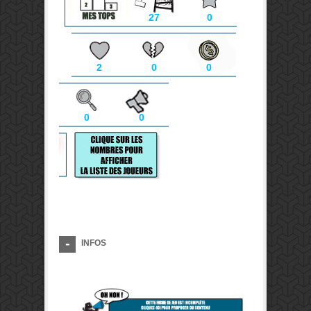
27
0
2
0
0
0
0
INFOS