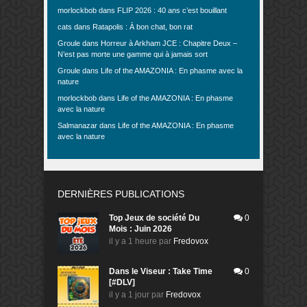
morlockbob
dans
FLIP 2026 : 40 ans c’est bouillant
cats
dans
Ratapolis : À bon chat, bon rat
Groule
dans
Horreur à Arkham JCE : Chapitre Deux –
N’est pas morte une gamme qui à jamais sort
Groule
dans
Life of the AMAZONIA : En phasme avec la
nature
morlockbob
dans
Life of the AMAZONIA : En phasme
avec la nature
Salmanazar
dans
Life of the AMAZONIA : En phasme
avec la nature
DERNIÈRES PUBLICATIONS
Top Jeux de société Du
0
Mois : Juin 2026
il y a 1 heure
par
Fredovox
Dans le Viseur : Take Time
0
[#DLV]
il y a 1 jour
par
Fredovox