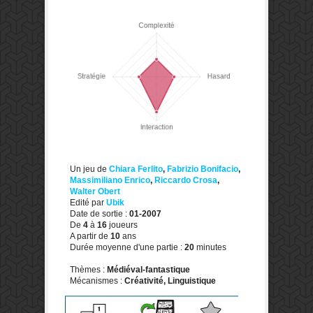
Un jeu de
Chiara Ferlito
,
Fabrizio Bonifacio
,
Massimiliano Enrico
,
Riccardo Crosa
,
Walter Obert
Edité par
Ubik
Date de sortie :
01-2007
De
4
à
16
joueurs
A partir de
10
ans
Durée moyenne d'une partie :
20
minutes
Thèmes :
Médiéval-fantastique
Mécanismes :
Créativité, Linguistique