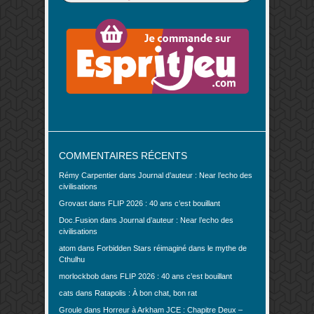
COMMENTAIRES RÉCENTS
Rémy Carpentier
dans
Journal d’auteur : Near l’echo des
civilisations
Grovast
dans
FLIP 2026 : 40 ans c’est bouillant
Doc.Fusion
dans
Journal d’auteur : Near l’echo des
civilisations
atom
dans
Forbidden Stars réimaginé dans le mythe de
Cthulhu
morlockbob
dans
FLIP 2026 : 40 ans c’est bouillant
cats
dans
Ratapolis : À bon chat, bon rat
Groule
dans
Horreur à Arkham JCE : Chapitre Deux –