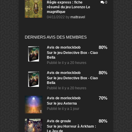
Règle express : fiche
0
résumé du jeu Lorenzo Le
magnifique
04/11/2022
by
mattravel
DERNIERS AVIS DES MEMBRES
80%
Avis de
morlockbob
Sur le jeu Detective Box - Ciao
Bella
Publié le
il y a 20 heures
80%
Avis de
morlockbob
Sur le jeu Detective Box - Ciao
Bella
Publié le
il y a 20 heures
70%
Avis de
morlockbob
Sur le jeu Aeterna
Publié le
il y a 1 jour
80%
Avis de
groule
Sur le jeu Horreur à Arkham :
Le Jeu de