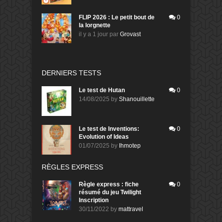
FLIP 2026 : Le petit bout de
0
la lorgnette
il y a 1 jour
par
Grovast
DERNIERS TESTS
Le test de Hutan
0
14/08/2025
by
Shanouillette
Le test de Inventions:
0
Evolution of Ideas
01/07/2025
by
Ihmotep
RÈGLES EXPRESS
Règle express : fiche
0
résumé du jeu Twilight
Inscription
30/11/2022
by
mattravel