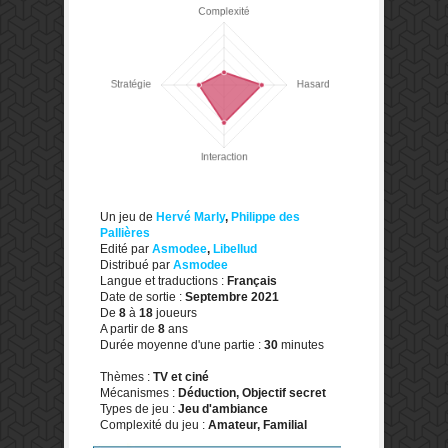
Un jeu de
Hervé Marly
,
Philippe des
Pallières
Edité par
Asmodee
,
Libellud
Distribué par
Asmodee
Langue et traductions :
Français
Date de sortie :
Septembre 2021
De
8
à
18
joueurs
A partir de
8
ans
Durée moyenne d'une partie :
30
minutes
Thèmes :
TV et ciné
Mécanismes :
Déduction, Objectif secret
Types de jeu :
Jeu d'ambiance
Complexité du jeu :
Amateur, Familial