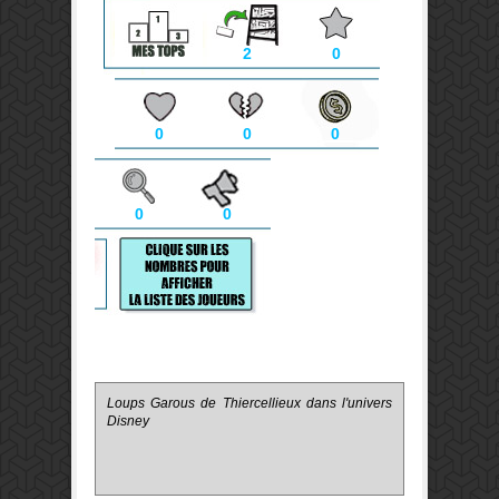
2
0
0
0
0
0
0
Loups Garous de Thiercellieux dans l'univers
Disney