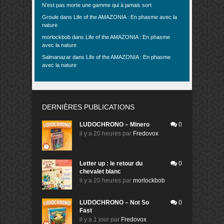
N’est pas morte une gamme qui à jamais sort
Groule
dans
Life of the AMAZONIA : En phasme avec la
nature
morlockbob
dans
Life of the AMAZONIA : En phasme
avec la nature
Salmanazar
dans
Life of the AMAZONIA : En phasme
avec la nature
DERNIÈRES PUBLICATIONS
LUDOCHRONO – Minero
0
il y a 20 heures
par
Fredovox
Letter up : le retour du
0
chevalet blanc
il y a 20 heures
par
morlockbob
LUDOCHRONO – Not So
0
Fast
il y a 1 jour
par
Fredovox