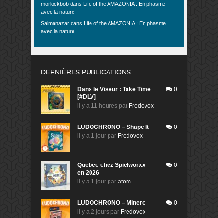
morlockbob
dans
Life of the AMAZONIA : En phasme
avec la nature
Salmanazar
dans
Life of the AMAZONIA : En phasme
avec la nature
DERNIÈRES PUBLICATIONS
Dans le Viseur : Take Time
0
[#DLV]
il y a 11 heures
par
Fredovox
LUDOCHRONO – Shape It
0
il y a 1 jour
par
Fredovox
Quebec chez Spielworxx
0
en 2026
il y a 1 jour
par
atom
LUDOCHRONO – Minero
0
il y a 2 jours
par
Fredovox