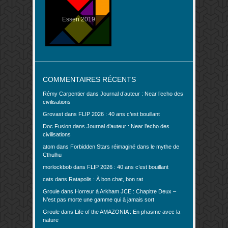
Essen 2019
COMMENTAIRES RÉCENTS
Rémy Carpentier
dans
Journal d’auteur : Near l’echo des
civilisations
Grovast
dans
FLIP 2026 : 40 ans c’est bouillant
Doc.Fusion
dans
Journal d’auteur : Near l’echo des
civilisations
atom
dans
Forbidden Stars réimaginé dans le mythe de
Cthulhu
morlockbob
dans
FLIP 2026 : 40 ans c’est bouillant
cats
dans
Ratapolis : À bon chat, bon rat
Groule
dans
Horreur à Arkham JCE : Chapitre Deux –
N’est pas morte une gamme qui à jamais sort
Groule
dans
Life of the AMAZONIA : En phasme avec la
nature