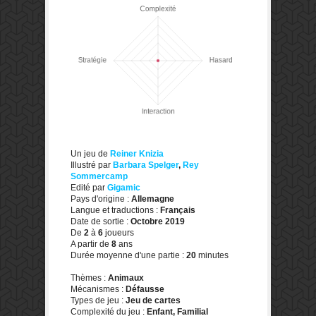
Un jeu de
Reiner Knizia
Illustré par
Barbara Spelger
,
Rey
Sommercamp
Edité par
Gigamic
Pays d'origine :
Allemagne
Langue et traductions :
Français
Date de sortie :
Octobre 2019
De
2
à
6
joueurs
A partir de
8
ans
Durée moyenne d'une partie :
20
minutes
Thèmes :
Animaux
Mécanismes :
Défausse
Types de jeu :
Jeu de cartes
Complexité du jeu :
Enfant, Familial