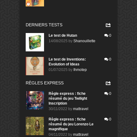
DERNIERS TESTS
Le test de Hutan
0
14/08/2025
by
Shanouillette
Le test de Inventions:
0
Evolution of Ideas
01/07/2025
by
Ihmotep
RÈGLES EXPRESS
Règle express : fiche
0
résumé du jeu Twilight
Inscription
30/11/2022
by
mattravel
Règle express : fiche
0
résumé du jeu Lorenzo Le
magnifique
04/11/2022
by
mattravel