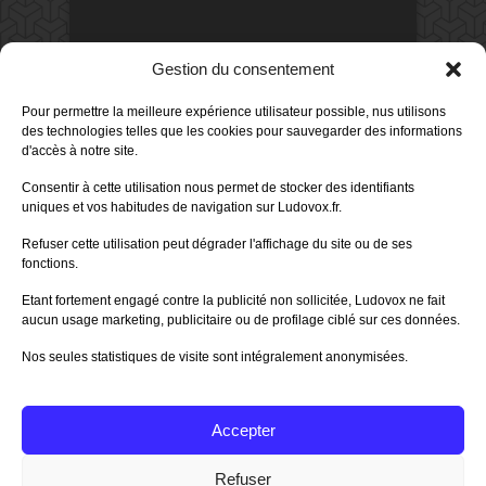
DERNIERS AVIS DES MEMBRES
Gestion du consentement
60%
Avis de
morlockbob
Pour permettre la meilleure expérience utilisateur possible, nus utilisons
Sur le jeu Collect!
des technologies telles que les cookies pour sauvegarder des informations
Publié le
il y a 22 heures
d'accès à notre site.
80%
Consentir à cette utilisation nous permet de stocker des identifiants
Avis de
morlockbob
uniques et vos habitudes de navigation sur Ludovox.fr.
Sur le jeu Detective Box - Ciao
Bella
Refuser cette utilisation peut dégrader l'affichage du site ou de ses
Publié le
il y a 2 jours
fonctions.
80%
Avis de
morlockbob
Etant fortement engagé contre la publicité non sollicitée, Ludovox ne fait
Sur le jeu Detective Box - Ciao
Bella
aucun usage marketing, publicitaire ou de profilage ciblé sur ces données.
Publié le
il y a 2 jours
Nos seules statistiques de visite sont intégralement anonymisées.
70%
Avis de
morlockbob
Sur le jeu Aeterna
Publié le
il y a 3 jours
Accepter
Tous les avis
Refuser