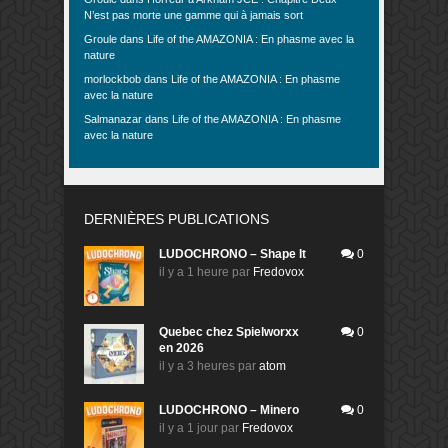
N’est pas morte une gamme qui à jamais sort
Groule
dans
Life of the AMAZONIA : En phasme avec la
nature
morlockbob
dans
Life of the AMAZONIA : En phasme
avec la nature
Salmanazar
dans
Life of the AMAZONIA : En phasme
avec la nature
DERNIÈRES PUBLICATIONS
LUDOCHRONO – Shape It
0
il y a 1 heure
par
Fredovox
Quebec chez Spielworxx
0
en 2026
il y a 3 heures
par
atom
LUDOCHRONO – Minero
0
il y a 1 jour
par
Fredovox