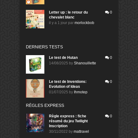
Letter up : le retour du
0
chevalet blanc
il y a 1 jour
par
morlockbob
DERNIERS TESTS
Le test de Hutan
0
14/08/2025
by
Shanouillette
Le test de Inventions:
0
Evolution of Ideas
01/07/2025
by
Ihmotep
RÈGLES EXPRESS
Règle express : fiche
0
résumé du jeu Twilight
Inscription
30/11/2022
by
mattravel