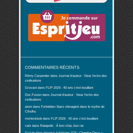
COMMENTAIRES RÉCENTS
Rémy Carpentier
dans
Journal d’auteur : Near l’echo des
civilisations
Grovast
dans
FLIP 2026 : 40 ans c’est bouillant
Doc.Fusion
dans
Journal d’auteur : Near l’echo des
civilisations
atom
dans
Forbidden Stars réimaginé dans le mythe de
Cthulhu
morlockbob
dans
FLIP 2026 : 40 ans c’est bouillant
cats
dans
Ratapolis : À bon chat, bon rat
Groule
dans
Horreur à Arkham JCE : Chapitre Deux –