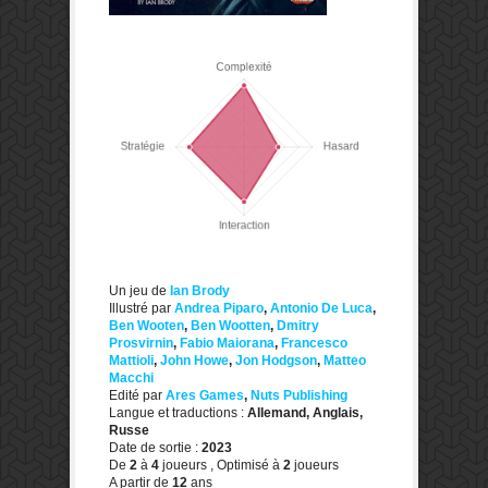
Un jeu de
Ian Brody
Illustré par
Andrea Piparo
,
Antonio De Luca
,
Ben Wooten
,
Ben Wootten
,
Dmitry
Prosvirnin
,
Fabio Maiorana
,
Francesco
Mattioli
,
John Howe
,
Jon Hodgson
,
Matteo
Macchi
Edité par
Ares Games
,
Nuts Publishing
Langue et traductions :
Allemand, Anglais,
Russe
Date de sortie :
2023
De
2
à
4
joueurs , Optimisé à
2
joueurs
A partir de
12
ans