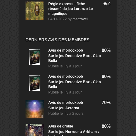
Règle express : fiche
0
résumé du jeu Lorenzo Le
magnifique
04/11/2022
by
mattravel
DERNIERS AVIS DES MEMBRES
80%
Avis de
morlockbob
Sur le jeu Detective Box - Ciao
Bella
Publié le
il y a 1 jour
80%
Avis de
morlockbob
Sur le jeu Detective Box - Ciao
Bella
Publié le
il y a 1 jour
70%
Avis de
morlockbob
Sur le jeu Aeterna
Publié le
il y a 2 jours
80%
Avis de
groule
Sur le jeu Horreur à Arkham :