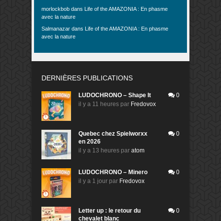
morlockbob
dans
Life of the AMAZONIA : En phasme
avec la nature
Salmanazar
dans
Life of the AMAZONIA : En phasme
avec la nature
DERNIÈRES PUBLICATIONS
LUDOCHRONO – Shape It
0
il y a 11 heures
par
Fredovox
Quebec chez Spielworxx
0
en 2026
il y a 13 heures
par
atom
LUDOCHRONO – Minero
0
il y a 1 jour
par
Fredovox
Letter up : le retour du
0
chevalet blanc