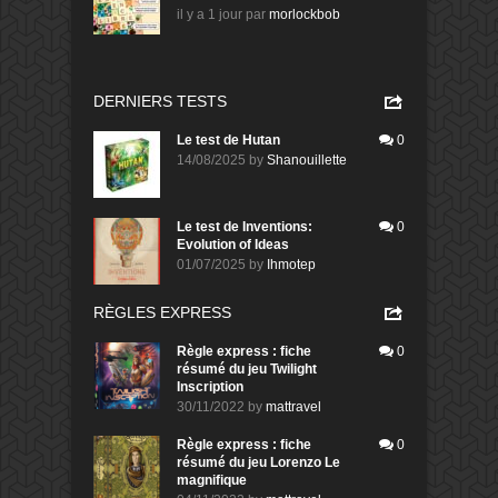
il y a 1 jour
par
morlockbob
DERNIERS TESTS
Le test de Hutan
0
14/08/2025
by
Shanouillette
Le test de Inventions:
0
Evolution of Ideas
01/07/2025
by
Ihmotep
RÈGLES EXPRESS
Règle express : fiche
0
résumé du jeu Twilight
Inscription
30/11/2022
by
mattravel
Règle express : fiche
0
résumé du jeu Lorenzo Le
magnifique