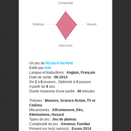
Un jeu de
Richard Garfield
Edité par
Iello
Langue et traductions :
Anglais, Français
Date de sortie :
08-2014
De
2
à
6
joueurs , Optimisé à
4
joueurs
A partir de
8
ans
Durée moyenne d'une partie :
40
minutes
Thèmes :
Monstre, Science-fiction, TV et
Cinéma
Mécanismes :
Affrontement, Dés,
Eliminations, Hasard
Types de jeu :
Jeu de plateau
Complexité du jeu :
Amateur, Familial
Présent sur le(s) salon(s) :
Essen 2014