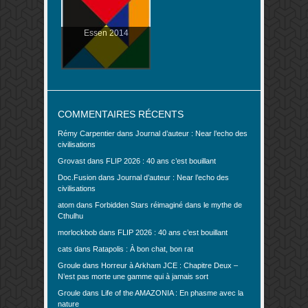
Essen 2014
COMMENTAIRES RÉCENTS
Rémy Carpentier
dans
Journal d’auteur : Near l’echo des
civilisations
Grovast
dans
FLIP 2026 : 40 ans c’est bouillant
Doc.Fusion
dans
Journal d’auteur : Near l’echo des
civilisations
atom
dans
Forbidden Stars réimaginé dans le mythe de
Cthulhu
morlockbob
dans
FLIP 2026 : 40 ans c’est bouillant
cats
dans
Ratapolis : À bon chat, bon rat
Groule
dans
Horreur à Arkham JCE : Chapitre Deux –
N’est pas morte une gamme qui à jamais sort
Groule
dans
Life of the AMAZONIA : En phasme avec la
nature