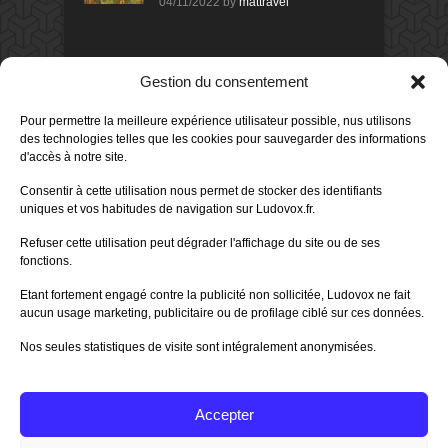
04/11/2022
by
mattravel
DERNIERS AVIS DES MEMBRES
Gestion du consentement
80%
Avis de
morlockbob
Pour permettre la meilleure expérience utilisateur possible, nus utilisons
Sur le jeu Detective Box - Ciao
Bella
des technologies telles que les cookies pour sauvegarder des informations
Publié le
il y a 1 jour
d'accès à notre site.
80%
Avis de
morlockbob
Consentir à cette utilisation nous permet de stocker des identifiants
Sur le jeu Detective Box - Ciao
uniques et vos habitudes de navigation sur Ludovox.fr.
Bella
Publié le
il y a 1 jour
Refuser cette utilisation peut dégrader l'affichage du site ou de ses
fonctions.
70%
Avis de
morlockbob
Sur le jeu Aeterna
Etant fortement engagé contre la publicité non sollicitée, Ludovox ne fait
Publié le
il y a 2 jours
aucun usage marketing, publicitaire ou de profilage ciblé sur ces données.
Nos seules statistiques de visite sont intégralement anonymisées.
80%
Avis de
groule
Sur le jeu Horreur à Arkham :
Le Jeu de
Publié le
il y a 6 jours
Accepter
Tous les avis