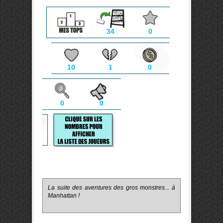
34
0
10
1
0
0
0
La suite des aventures des gros monstres... à
Manhattan !