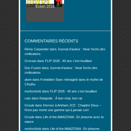
Essen 2018
COMMENTAIRES RÉCENTS
Rémy Carpentier
dans
Journal d’auteur : Near l’echo des
civilisations
Grovast
dans
FLIP 2026 : 40 ans c’est bouillant
Doc.Fusion
dans
Journal d’auteur : Near l’echo des
civilisations
atom
dans
Forbidden Stars réimaginé dans le mythe de
Cthulhu
morlockbob
dans
FLIP 2026 : 40 ans c’est bouillant
cats
dans
Ratapolis : À bon chat, bon rat
Groule
dans
Horreur à Arkham JCE : Chapitre Deux –
N’est pas morte une gamme qui à jamais sort
Groule
dans
Life of the AMAZONIA : En phasme avec la
nature
morlockbob
dans
Life of the AMAZONIA : En phasme