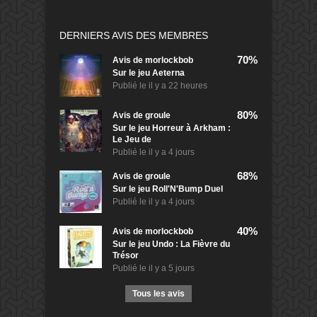
DERNIERS AVIS DES MEMBRES
70%
Avis de
morlockbob
Sur le jeu Aeterna
Publié le
il y a 22 heures
80%
Avis de
groule
Sur le jeu Horreur à Arkham :
Le Jeu de
Publié le
il y a 4 jours
68%
Avis de
groule
Sur le jeu Roll'N'Bump Duel
Publié le
il y a 4 jours
40%
Avis de
morlockbob
Sur le jeu Undo : La Fièvre du
Trésor
Publié le
il y a 5 jours
Tous les avis