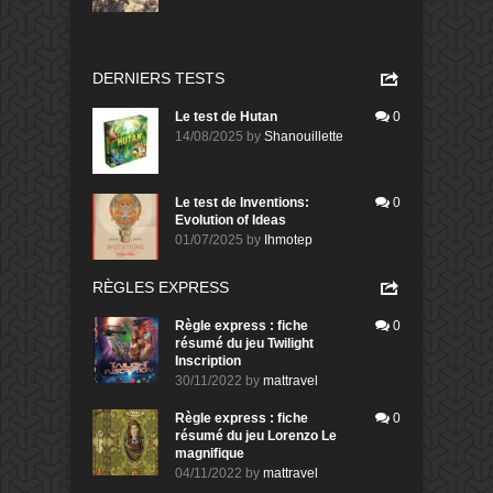
DERNIERS TESTS
Le test de Hutan
0
14/08/2025
by
Shanouillette
Le test de Inventions:
0
Evolution of Ideas
01/07/2025
by
Ihmotep
RÈGLES EXPRESS
Règle express : fiche
0
résumé du jeu Twilight
Inscription
30/11/2022
by
mattravel
Règle express : fiche
0
résumé du jeu Lorenzo Le
magnifique
04/11/2022
by
mattravel