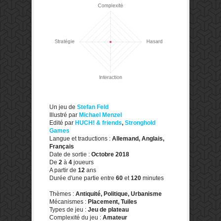
Un jeu de
Stefan Feld
Illustré par
Michael Menzel
Edité par
HUCH! & friends
,
Stronghold
Games
Langue et traductions :
Allemand, Anglais,
Français
Date de sortie :
Octobre 2018
De
2
à
4
joueurs
A partir de
12
ans
Durée d'une partie entre
60
et
120
minutes
Thèmes :
Antiquité, Politique, Urbanisme
Mécanismes :
Placement, Tuiles
Types de jeu :
Jeu de plateau
Complexité du jeu :
Amateur