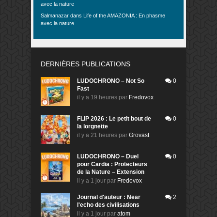
avec la nature
Salmanazar
dans
Life of the AMAZONIA : En phasme
avec la nature
DERNIÈRES PUBLICATIONS
LUDOCHRONO – Not So
0
Fast
il y a 19 heures
par
Fredovox
FLIP 2026 : Le petit bout de
0
la lorgnette
il y a 21 heures
par
Grovast
LUDOCHRONO – Duel
0
pour Cardia : Protecteurs
de la Nature – Extension
il y a 1 jour
par
Fredovox
Journal d'auteur : Near
2
l'echo des civilisations
il y a 1 jour
par
atom