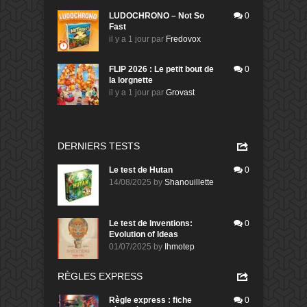
LUDOCHRONO – Not So
0
Fast
il y a 1 jour
par
Fredovox
FLIP 2026 : Le petit bout de
0
la lorgnette
il y a 1 jour
par
Grovast
DERNIERS TESTS
Le test de Hutan
0
14/08/2025
by
Shanouillette
Le test de Inventions:
0
Evolution of Ideas
01/07/2025
by
Ihmotep
RÈGLES EXPRESS
Règle express : fiche
0