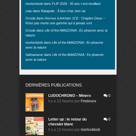
morlockbob
dans
FLIP 2026 : 40 ans c’est bouillant
cats
dans
Ratapolis : À bon chat, bon rat
Groule
dans
Horreur à Arkham JCE : Chapitre Deux –
N’est pas morte une gamme qui à jamais sort
Groule
dans
Life of the AMAZONIA : En phasme avec la
nature
morlockbob
dans
Life of the AMAZONIA : En phasme
avec la nature
Salmanazar
dans
Life of the AMAZONIA : En phasme
avec la nature
DERNIÈRES PUBLICATIONS
LUDOCHRONO – Minero
0
il y a 13 heures
par
Fredovox
Letter up : le retour du
0
chevalet blanc
il y a 13 heures
par
morlockbob