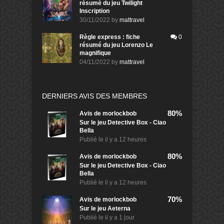
résumé du jeu Twilight
Inscription
30/11/2022
by
mattravel
Règle express : fiche
0
résumé du jeu Lorenzo Le
magnifique
04/11/2022
by
mattravel
DERNIERS AVIS DES MEMBRES
80%
Avis de
morlockbob
Sur le jeu Detective Box - Ciao
Bella
Publié le
il y a 12 heures
80%
Avis de
morlockbob
Sur le jeu Detective Box - Ciao
Bella
Publié le
il y a 12 heures
70%
Avis de
morlockbob
Sur le jeu Aeterna
Publié le
il y a 1 jour