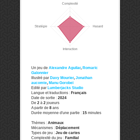
Un jeu de
Alexandre Aguilar
,
Romaric
Galonnier
Illustré par
Davy Mourier
,
Jonathan
aucomte
,
Manu Gorobeï
Edité par
Lumberjacks Studio
Langue et traductions :
Français
Date de sortie :
2024
De
2
à
2
joueurs
A partir de
8
ans
Durée moyenne d'une partie :
15
minutes
Thèmes :
Animaux
Mécanismes :
Déplacement
Types de jeu :
Jeu de cartes
Complexité du jeu :
Familial