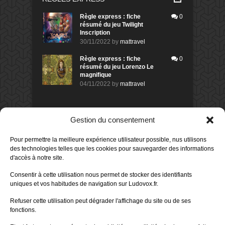
Règle express : fiche
0
résumé du jeu Twilight
Inscription
30/11/2022
by
mattravel
Règle express : fiche
0
résumé du jeu Lorenzo Le
magnifique
04/11/2022
by
mattravel
DERNIERS AVIS DES MEMBRES
Gestion du consentement
60%
Avis de
morlockbob
Pour permettre la meilleure expérience utilisateur possible, nus utilisons
Sur le jeu Collect!
des technologies telles que les cookies pour sauvegarder des informations
Publié le
il y a 11 heures
d'accès à notre site.
80%
Avis de
morlockbob
Consentir à cette utilisation nous permet de stocker des identifiants
Sur le jeu Detective Box - Ciao
uniques et vos habitudes de navigation sur Ludovox.fr.
Bella
Publié le
il y a 1 jour
Refuser cette utilisation peut dégrader l'affichage du site ou de ses
fonctions.
80%
Avis de
morlockbob