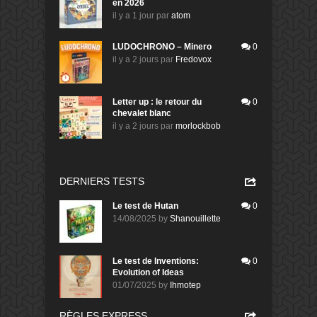
en 2026
il y a 1 jour
par
atom
LUDOCHRONO – Minero
0
il y a 2 jours
par
Fredovox
Letter up : le retour du
0
chevalet blanc
il y a 2 jours
par
morlockbob
DERNIERS TESTS
Le test de Hutan
0
14/08/2025
by
Shanouillette
Le test de Inventions:
0
Evolution of Ideas
01/07/2025
by
Ihmotep
RÈGLES EXPRESS