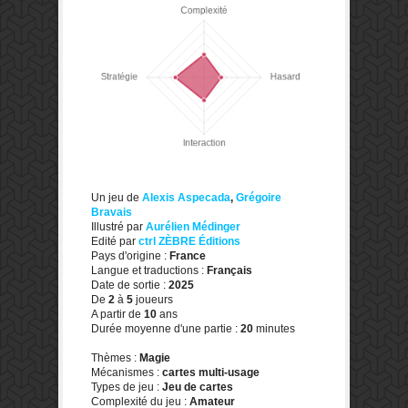
Un jeu de
Alexis Aspecada
,
Grégoire
Bravais
Illustré par
Aurélien Médinger
Edité par
ctrl ZÈBRE Éditions
Pays d'origine :
France
Langue et traductions :
Français
Date de sortie :
2025
De
2
à
5
joueurs
A partir de
10
ans
Durée moyenne d'une partie :
20
minutes
Thèmes :
Magie
Mécanismes :
cartes multi-usage
Types de jeu :
Jeu de cartes
Complexité du jeu :
Amateur