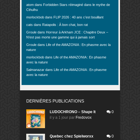
atom
dans
Forbidden Stars réimaginé dans le mythe de
Cthulhu
morlockbob
dans
FLIP 2026 : 40 ans c’est bouillant
cats
dans
Ratapolis : À bon chat, bon rat
Groule
dans
Horreur à Arkham JCE : Chapitre Deux –
N’est pas morte une gamme qui à jamais sort
Groule
dans
Life of the AMAZONIA : En phasme avec la
nature
morlockbob
dans
Life of the AMAZONIA : En phasme
avec la nature
Salmanazar
dans
Life of the AMAZONIA : En phasme
avec la nature
DERNIÈRES PUBLICATIONS
LUDOCHRONO – Shape It
0
il y a 1 jour
par
Fredovox
Quebec chez Spielworxx
0