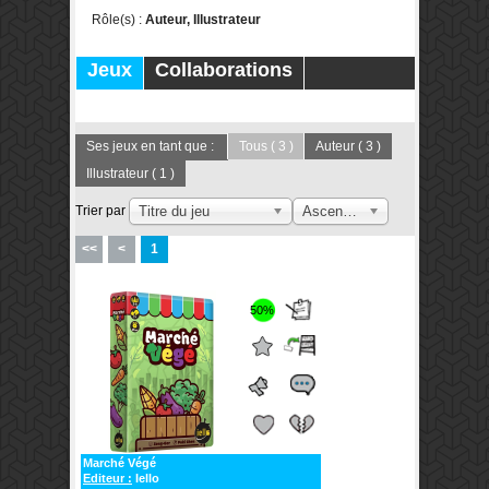
Rôle(s) :
Auteur, Illustrateur
Jeux
Collaborations
Publications
Forums
Ses jeux en tant que :
Tous
( 3 )
Auteur
( 3 )
Illustrateur
( 1 )
Trier par
Titre du jeu
Ascendant
<<
<
1
50%
Marché Végé
Editeur :
Iello