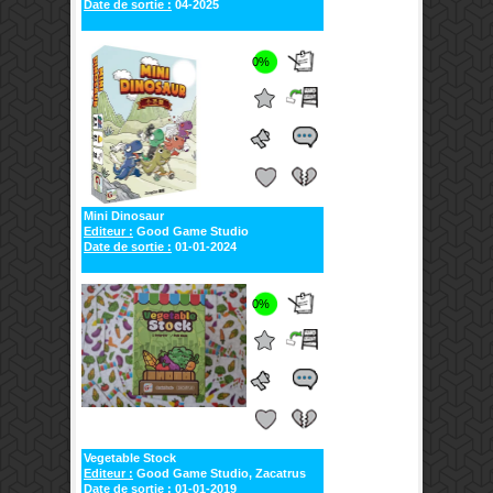
Date de sortie :
04-2025
0%
Mini Dinosaur
Editeur :
Good Game Studio
Date de sortie :
01-01-2024
0%
Vegetable Stock
Editeur :
Good Game Studio, Zacatrus
Date de sortie :
01-01-2019