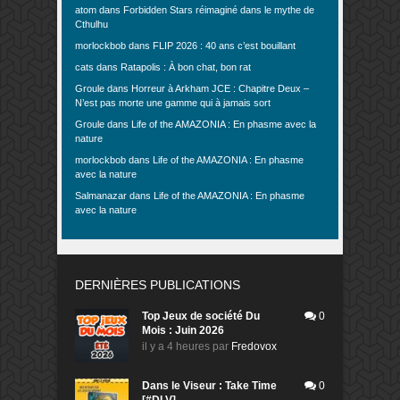
atom
dans
Forbidden Stars réimaginé dans le mythe de
Cthulhu
morlockbob
dans
FLIP 2026 : 40 ans c’est bouillant
cats
dans
Ratapolis : À bon chat, bon rat
Groule
dans
Horreur à Arkham JCE : Chapitre Deux –
N’est pas morte une gamme qui à jamais sort
Groule
dans
Life of the AMAZONIA : En phasme avec la
nature
morlockbob
dans
Life of the AMAZONIA : En phasme
avec la nature
Salmanazar
dans
Life of the AMAZONIA : En phasme
avec la nature
DERNIÈRES PUBLICATIONS
Top Jeux de société Du
0
Mois : Juin 2026
il y a 4 heures
par
Fredovox
Dans le Viseur : Take Time
0
[#DLV]