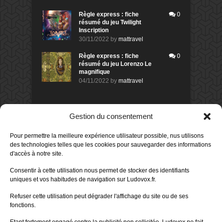
Règle express : fiche
0
résumé du jeu Twilight
Inscription
30/11/2022
by
mattravel
Règle express : fiche
0
résumé du jeu Lorenzo Le
magnifique
04/11/2022
by
mattravel
DERNIERS AVIS DES MEMBRES
Gestion du consentement
60%
Avis de
morlockbob
Pour permettre la meilleure expérience utilisateur possible, nus utilisons
Sur le jeu Collect!
des technologies telles que les cookies pour sauvegarder des informations
Publié le
il y a 1 jour
d'accès à notre site.
80%
Avis de
morlockbob
Consentir à cette utilisation nous permet de stocker des identifiants
Sur le jeu Detective Box - Ciao
uniques et vos habitudes de navigation sur Ludovox.fr.
Bella
Publié le
il y a 3 jours
Refuser cette utilisation peut dégrader l'affichage du site ou de ses
fonctions.
80%
Avis de
morlockbob
Sur le jeu Detective Box - Ciao