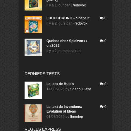
il y a 1 jour
par
Fredovox
LUDOCHRONO – Shape It
0
il y a 2 jours
par
Fredovox
Quebec chez Spielworxx
0
en 2026
il y a 2 jours
par
atom
DERNIERS TESTS
Le test de Hutan
0
14/08/2025
by
Shanouillette
Le test de Inventions:
0
Evolution of Ideas
01/07/2025
by
Ihmotep
RÈGLES EXPRESS