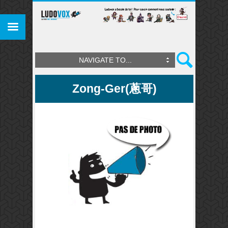
NAVIGATE TO...
Zong-Ger(蔥哥)