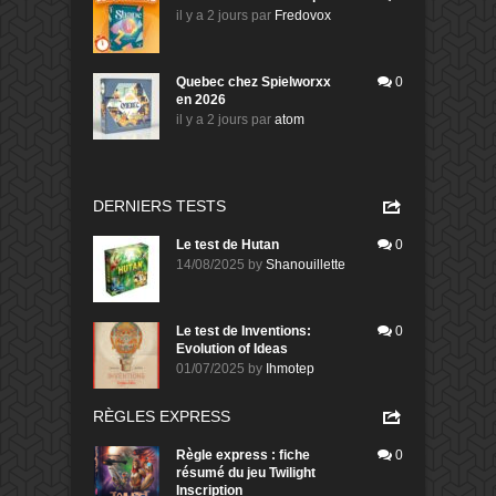
il y a 2 jours
par
Fredovox
Quebec chez Spielworxx
0
en 2026
il y a 2 jours
par
atom
DERNIERS TESTS
Le test de Hutan
0
14/08/2025
by
Shanouillette
Le test de Inventions:
0
Evolution of Ideas
01/07/2025
by
Ihmotep
RÈGLES EXPRESS
Règle express : fiche
0
résumé du jeu Twilight
Inscription