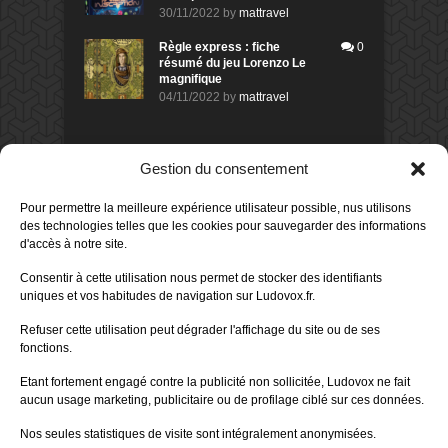
30/11/2022
by
mattravel
Règle express : fiche
0
résumé du jeu Lorenzo Le
magnifique
04/11/2022
by
mattravel
DERNIERS AVIS DES MEMBRES
Gestion du consentement
60%
Avis de
morlockbob
Pour permettre la meilleure expérience utilisateur possible, nus utilisons
Sur le jeu Collect!
des technologies telles que les cookies pour sauvegarder des informations
Publié le
il y a 2 jours
d'accès à notre site.
80%
Avis de
morlockbob
Consentir à cette utilisation nous permet de stocker des identifiants
Sur le jeu Detective Box - Ciao
uniques et vos habitudes de navigation sur Ludovox.fr.
Bella
Publié le
il y a 3 jours
Refuser cette utilisation peut dégrader l'affichage du site ou de ses
fonctions.
80%
Avis de
morlockbob
Sur le jeu Detective Box - Ciao
Etant fortement engagé contre la publicité non sollicitée, Ludovox ne fait
Bella
aucun usage marketing, publicitaire ou de profilage ciblé sur ces données.
Publié le
il y a 3 jours
Nos seules statistiques de visite sont intégralement anonymisées.