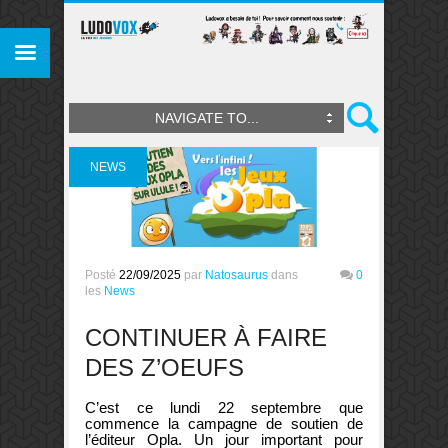
NAVIGATE TO...
NEWS
Posté
22/09/2025
par
Natosaurus
dans
0
les
News
CONTINUER À FAIRE
DES Z’OEUFS
C’est ce lundi 22 septembre que
commence la campagne de soutien de
l’éditeur Opla. Un jour important pour