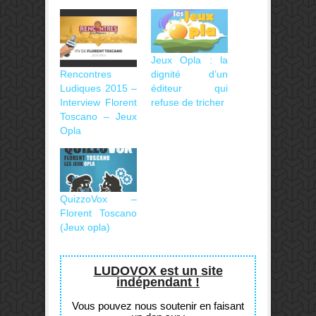
Jeux Opla : la
Rencontres
dignité d’un
Ludiques 2015 –
éditeur qui
Interview Florent
refuse de tricher
Toscano – Jeux
Opla
QuizzoVox –
Florent Toscano
(Jeux opla)
LUDOVOX est un site
indépendant !
Vous pouvez nous soutenir en faisant