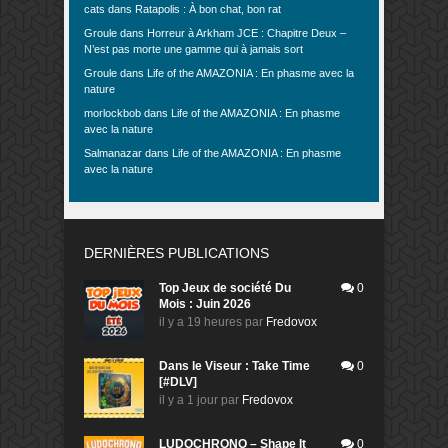
cats
dans
Ratapolis : À bon chat, bon rat
Groule
dans
Horreur à Arkham JCE : Chapitre Deux –
N’est pas morte une gamme qui à jamais sort
Groule
dans
Life of the AMAZONIA : En phasme avec la
nature
morlockbob
dans
Life of the AMAZONIA : En phasme
avec la nature
Salmanazar
dans
Life of the AMAZONIA : En phasme
avec la nature
DERNIÈRES PUBLICATIONS
Top Jeux de société Du
0
Mois : Juin 2026
il y a 19 heures
par
Fredovox
Dans le Viseur : Take Time
0
[#DLV]
il y a 1 jour
par
Fredovox
LUDOCHRONO – Shape It
0