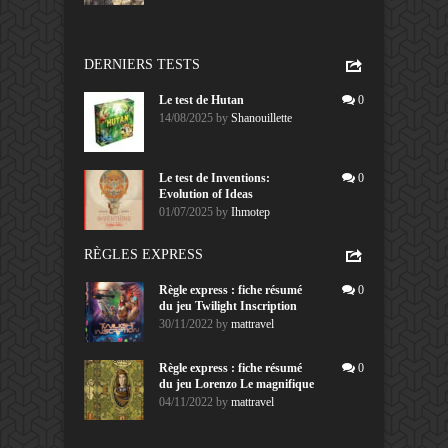
DERNIERS TESTS
Le test de Hutan
0
14/08/2025
by
Shanouillette
Le test de Inventions:
0
Evolution of Ideas
01/07/2025
by
Ihmotep
RÈGLES EXPRESS
Règle express : fiche résumé
0
du jeu Twilight Inscription
30/11/2022
by
mattravel
Règle express : fiche résumé
0
du jeu Lorenzo Le magnifique
04/11/2022
by
mattravel