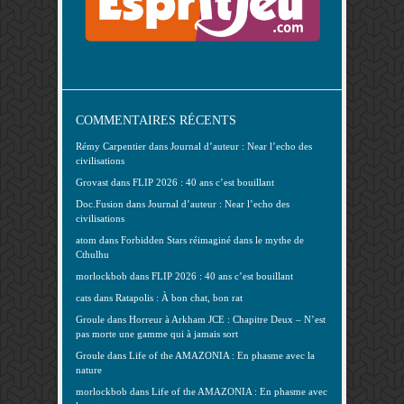
COMMENTAIRES RÉCENTS
Rémy Carpentier
dans
Journal d’auteur : Near l’echo des
civilisations
Grovast
dans
FLIP 2026 : 40 ans c’est bouillant
Doc.Fusion
dans
Journal d’auteur : Near l’echo des
civilisations
atom
dans
Forbidden Stars réimaginé dans le mythe de
Cthulhu
morlockbob
dans
FLIP 2026 : 40 ans c’est bouillant
cats
dans
Ratapolis : À bon chat, bon rat
Groule
dans
Horreur à Arkham JCE : Chapitre Deux – N’est
pas morte une gamme qui à jamais sort
Groule
dans
Life of the AMAZONIA : En phasme avec la
nature
morlockbob
dans
Life of the AMAZONIA : En phasme avec