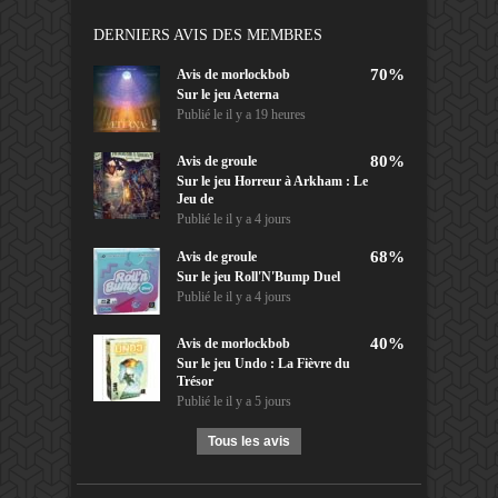
DERNIERS AVIS DES MEMBRES
70%
Avis de
morlockbob
Sur le jeu Aeterna
Publié le
il y a 19 heures
80%
Avis de
groule
Sur le jeu Horreur à Arkham : Le
Jeu de
Publié le
il y a 4 jours
68%
Avis de
groule
Sur le jeu Roll'N'Bump Duel
Publié le
il y a 4 jours
40%
Avis de
morlockbob
Sur le jeu Undo : La Fièvre du
Trésor
Publié le
il y a 5 jours
Tous les avis