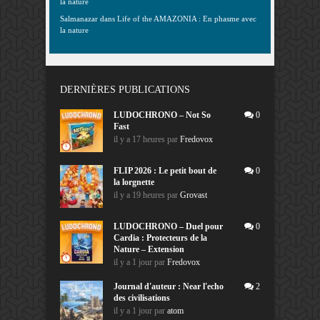
la nature
Salmanazar
dans
Life of the AMAZONIA : En phasme avec
la nature
DERNIÈRES PUBLICATIONS
LUDOCHRONO – Not So
0
Fast
il y a 17 heures
par
Fredovox
FLIP 2026 : Le petit bout de
0
la lorgnette
il y a 19 heures
par
Grovast
LUDOCHRONO – Duel pour
0
Cardia : Protecteurs de la
Nature – Extension
il y a 1 jour
par
Fredovox
Journal d'auteur : Near l'echo
2
des civilisations
il y a 1 jour
par
atom