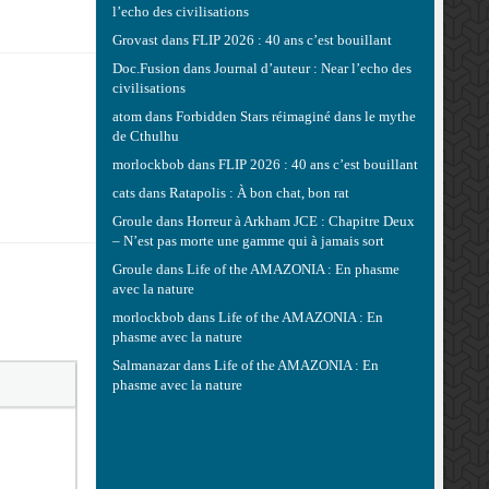
l’echo des civilisations
Grovast
dans
FLIP 2026 : 40 ans c’est bouillant
Doc.Fusion
dans
Journal d’auteur : Near l’echo des
civilisations
atom
dans
Forbidden Stars réimaginé dans le mythe
de Cthulhu
morlockbob
dans
FLIP 2026 : 40 ans c’est bouillant
cats
dans
Ratapolis : À bon chat, bon rat
Groule
dans
Horreur à Arkham JCE : Chapitre Deux
– N’est pas morte une gamme qui à jamais sort
Groule
dans
Life of the AMAZONIA : En phasme
avec la nature
morlockbob
dans
Life of the AMAZONIA : En
phasme avec la nature
Salmanazar
dans
Life of the AMAZONIA : En
phasme avec la nature