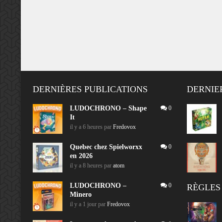
DERNIÈRES PUBLICATIONS
DERNIE
LUDOCHRONO – Shape
0
It
il y a 6 heures
par
Fredovox
Quebec chez Spielworxx
0
en 2026
il y a 8 heures
par
atom
LUDOCHRONO –
0
RÈGLES
Minero
il y a 1 jour
par
Fredovox