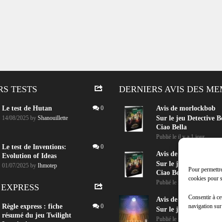
RS TESTS
DERNIERS AVIS DES M
Le test de Hutan
0
Avis de
morlockbob
14/08/2025
by
Shanouillette
Sur le jeu Detective B
Ciao Bella
Publié le
il y a 1 jour
Le test de Inventions:
0
Avis de
morlockbob
Evolution of Ideas
Sur le jeu Detective B
01/07/2025
by
Ihmotep
Pour permettre
Ciao Bella
cookies pour s
Publié le
il y a 1 jour
 EXPRESS
Consentir à ce
Avis de
morlockbob
navigation sur
Règle express : fiche
0
Sur le jeu Aeterna
résumé du jeu Twilight
Publié le
il y a 2 jours