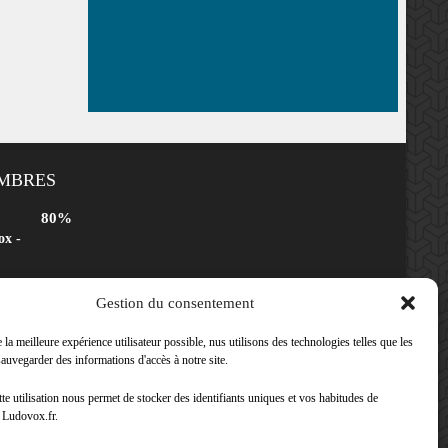
EMBRES
80%
ox -
Gestion du consentement
80%
ox -
 la meilleure expérience utilisateur possible, nus utilisons des technologies telles que les
auvegarder des informations d'accès à notre site.
tte utilisation nous permet de stocker des identifiants uniques et vos habitudes de
70%
 Ludovox.fr.