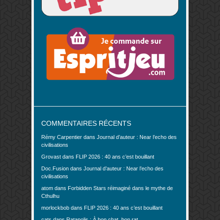
COMMENTAIRES RÉCENTS
Rémy Carpentier
dans
Journal d’auteur : Near l’echo des
civilisations
Grovast
dans
FLIP 2026 : 40 ans c’est bouillant
Doc.Fusion
dans
Journal d’auteur : Near l’echo des
civilisations
atom
dans
Forbidden Stars réimaginé dans le mythe de
Cthulhu
morlockbob
dans
FLIP 2026 : 40 ans c’est bouillant
cats
dans
Ratapolis : À bon chat, bon rat