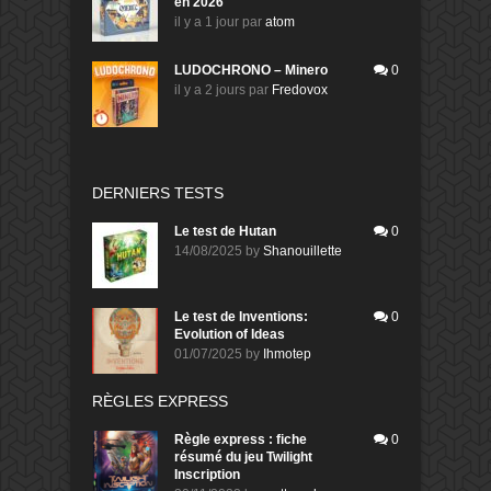
en 2026
il y a 1 jour
par
atom
LUDOCHRONO – Minero
0
il y a 2 jours
par
Fredovox
DERNIERS TESTS
Le test de Hutan
0
14/08/2025
by
Shanouillette
Le test de Inventions:
0
Evolution of Ideas
01/07/2025
by
Ihmotep
RÈGLES EXPRESS
Règle express : fiche
0
résumé du jeu Twilight
Inscription