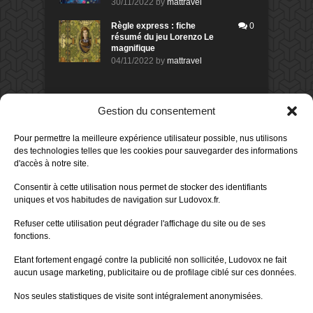
30/11/2022
by
mattravel
Règle express : fiche
0
résumé du jeu Lorenzo Le
magnifique
04/11/2022
by
mattravel
DERNIERS AVIS DES MEMBRES
Gestion du consentement
60%
Avis de
morlockbob
Pour permettre la meilleure expérience utilisateur possible, nus utilisons
Sur le jeu Collect!
des technologies telles que les cookies pour sauvegarder des informations
Publié le
il y a 1 jour
d'accès à notre site.
80%
Consentir à cette utilisation nous permet de stocker des identifiants
Avis de
morlockbob
uniques et vos habitudes de navigation sur Ludovox.fr.
Sur le jeu Detective Box - Ciao
Bella
Refuser cette utilisation peut dégrader l'affichage du site ou de ses
Publié le
il y a 2 jours
fonctions.
80%
Avis de
morlockbob
Etant fortement engagé contre la publicité non sollicitée, Ludovox ne fait
Sur le jeu Detective Box - Ciao
Bella
aucun usage marketing, publicitaire ou de profilage ciblé sur ces données.
Publié le
il y a 2 jours
Nos seules statistiques de visite sont intégralement anonymisées.
70%
Avis de
morlockbob