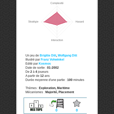
Un jeu de
Brigitte Ditt
,
Wolfgang Ditt
Illustré par
Franz Vohwinkel
Edité par
Kosmos
Date de sortie :
01-2002
De
2
à
4
joueurs
A partir de
12
ans
Durée moyenne d'une partie :
100
minutes
Thèmes :
Exploration, Maritime
Mécanismes :
Majorité, Placement
0
0