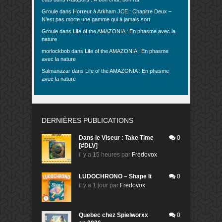
Groule
dans
Horreur à Arkham JCE : Chapitre Deux –
N’est pas morte une gamme qui à jamais sort
Groule
dans
Life of the AMAZONIA : En phasme avec la
nature
morlockbob
dans
Life of the AMAZONIA : En phasme
avec la nature
Salmanazar
dans
Life of the AMAZONIA : En phasme
avec la nature
DERNIÈRES PUBLICATIONS
Dans le Viseur : Take Time
0
[#DLV]
il y a 15 heures
par
Fredovox
LUDOCHRONO – Shape It
0
il y a 1 jour
par
Fredovox
Quebec chez Spielworxx
0