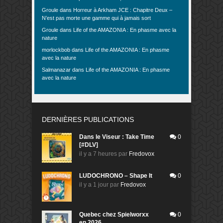
Groule
dans
Horreur à Arkham JCE : Chapitre Deux –
N’est pas morte une gamme qui à jamais sort
Groule
dans
Life of the AMAZONIA : En phasme avec la
nature
morlockbob
dans
Life of the AMAZONIA : En phasme
avec la nature
Salmanazar
dans
Life of the AMAZONIA : En phasme
avec la nature
DERNIÈRES PUBLICATIONS
Dans le Viseur : Take Time
0
[#DLV]
il y a 7 heures
par
Fredovox
LUDOCHRONO – Shape It
0
il y a 1 jour
par
Fredovox
Quebec chez Spielworxx
0
en 2026