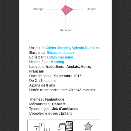
Un jeu de
Olivier Mercier
,
Sylvain Duchêne
Illustré par
Sébastien Lopez
Edité par
captain macaque
Distribué par
Morning
Langue et traductions :
Anglais, Autre,
Français
Date de sortie :
Septembre 2015
De
2
à
6
joueurs
A partir de
8
ans
Durée d'une partie entre
20
et
45
minutes
Thèmes :
Fantastique
Mécanismes :
Habileté
Types de jeu :
Jeu d'ambiance
Complexité du jeu :
Enfant