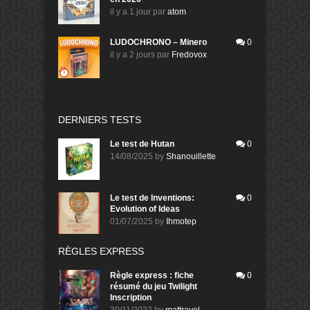
il y a 1 jour
par
atom
LUDOCHRONO – Minero
0
il y a 2 jours
par
Fredovox
DERNIERS TESTS
Le test de Hutan
0
14/08/2025
by
Shanouillette
Le test de Inventions:
0
Evolution of Ideas
01/07/2025
by
Ihmotep
RÈGLES EXPRESS
Règle express : fiche
0
résumé du jeu Twilight
Inscription