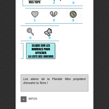
2
0
1
0
0
0
0
Les aliens de la Planète Moo projettent
d'envahir la Terre !
INFOS