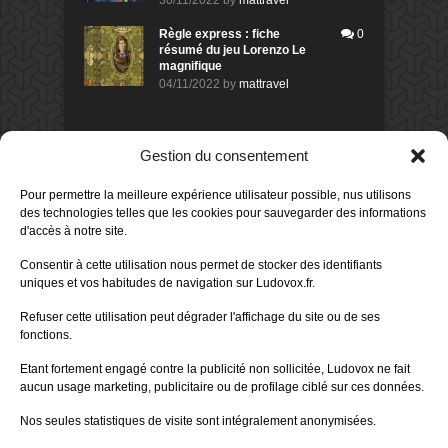
30/11/2022
by
mattravel
Règle express : fiche
0
résumé du jeu Lorenzo Le
magnifique
04/11/2022
by
mattravel
DERNIERS AVIS DES MEMBRES
Gestion du consentement
60%
Avis de
morlockbob
Pour permettre la meilleure expérience utilisateur possible, nus utilisons
Sur le jeu Collect!
des technologies telles que les cookies pour sauvegarder des informations
Publié le
il y a 18 heures
d'accès à notre site.
80%
Consentir à cette utilisation nous permet de stocker des identifiants
Avis de
morlockbob
uniques et vos habitudes de navigation sur Ludovox.fr.
Sur le jeu Detective Box - Ciao
Bella
Refuser cette utilisation peut dégrader l'affichage du site ou de ses
Publié le
il y a 2 jours
fonctions.
80%
Avis de
morlockbob
Etant fortement engagé contre la publicité non sollicitée, Ludovox ne fait
Sur le jeu Detective Box - Ciao
Bella
aucun usage marketing, publicitaire ou de profilage ciblé sur ces données.
Publié le
il y a 2 jours
Nos seules statistiques de visite sont intégralement anonymisées.
70%
Avis de
morlockbob